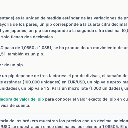
centage) es la unidad de medida estándar de las variaciones de p
ayoría de los pares, un pip corresponde a la cuarta cifra decimal 
l yen japonés, un pip corresponde a la segunda cifra decimal (0,0
 solo tienen dos decimales.
SD pasa de 1,0850 a 1,0851, se ha producido un movimiento de un
,51, también es un pip.
or de un pip
e un pip depende de tres factores: el par de divisas, el tamaño de
ote estándar (100.000 unidades) en EUR/USD, un pip vale aproxim
unidades), un pip vale 1 $. Para un micro lote (1.000 unidades), un
ladora de valor del pip
para conocer el valor exacto del pip en c
ivisa de cuenta.
ría de los brókers muestran los precios con un decimal adicion
UR/USD se muestra con cinco decimales, por ejemplo 1,08505. El ú