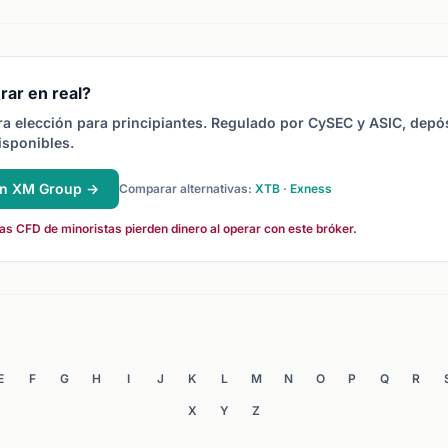
01)
principal de cada operación.
divisa base.
eje
ida
rar en real?
a elección para principiantes. Regulado por CySEC y ASIC, depó
isponibles.
en XM Group →
Comparar alternativas:
XTB
·
Exness
s CFD de minoristas pierden dinero al operar con este bróker.
E
F
G
H
I
J
K
L
M
N
O
P
Q
R
X
Y
Z