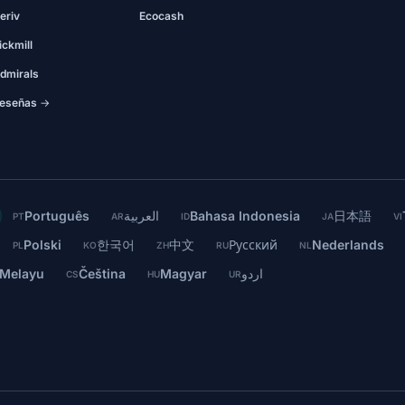
eriv
Ecocash
ickmill
dmirals
eseñas →
Português
العربية
Bahasa Indonesia
日本語
PT
AR
ID
JA
VI
Polski
한국어
中文
Русский
Nederlands
PL
KO
ZH
RU
NL
 Melayu
Čeština
Magyar
اردو
CS
HU
UR