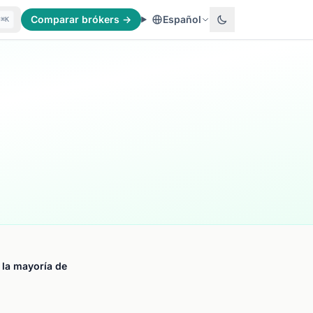
Comparar brókers →
Español
⌘K
 la mayoría de