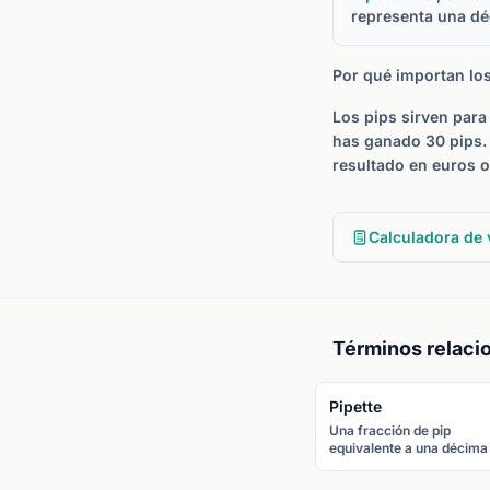
representa una dé
Por qué importan los
Los pips sirven para
has ganado 30 pips. 
resultado en euros o
Calculadora de v
Términos relaci
Pipette
Una fracción de pip
equivalente a una décima
pip. Se muestra en la quin
cifra decimal para la