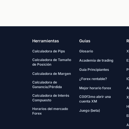
Herramientas
Guías
R
Calculadora de Pips
Glosario
X
Calculadora de Tamaño
Academia de trading
E
de Posición
Guía Principiantes
P
Calculadora de Margen
¿Forex rentable?
I
Calculadora de
Ganancia/Pérdida
Mejor horario forex
A
Calculadora de Interés
C00f3mo abrir una
X
Compuesto
cuenta XM
H
Horarios del mercado
Juego (beta)
Forex
E
A