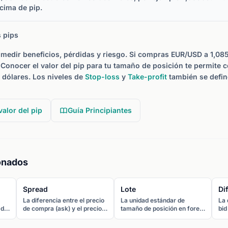
cima de pip.
 pips
 medir beneficios, pérdidas y riesgo. Si compras EUR/USD a 1,08
Conocer el valor del pip para tu tamaño de posición te permite c
 dólares. Los niveles de
Stop-loss
y
Take-profit
también se defin
alor del pip
Guía Principiantes
onados
Spread
Lote
Di
La diferencia entre el precio
La unidad estándar de
La 
 de
de compra (ask) y el precio
tamaño de posición en forex.
bid
ta
de venta (bid) de un par de
Un lote estándar equivale a
dif
divisas. El spread es el coste
100.000 unidades de la
cos