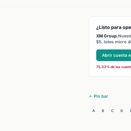
mayoría de pares (0,000
o en la tercera para pares
JPY (0,001).
¿Listo para ope
XM Group.
Nuestr
$5, lotes micro d
Abrir cuenta 
75.33% de las cuenta
← Pin bar
A
B
C
D