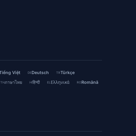
Tiếng Việt
Deutsch
Türkçe
DE
TR
ภาษาไทย
हिन्दी
Ελληνικά
Română
TH
HI
EL
RO