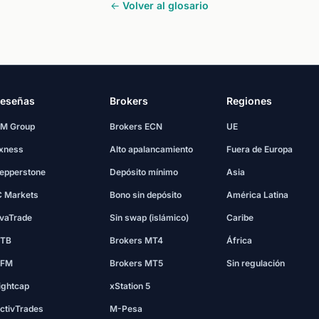
← Volver al glosario
eseñas
Brokers
Regiones
M Group
Brokers ECN
UE
xness
Alto apalancamiento
Fuera de Europa
epperstone
Depósito mínimo
Asia
C Markets
Bono sin depósito
América Latina
vaTrade
Sin swap (islámico)
Caribe
TB
Brokers MT4
África
FM
Brokers MT5
Sin regulación
ightcap
xStation 5
ctivTrades
M-Pesa