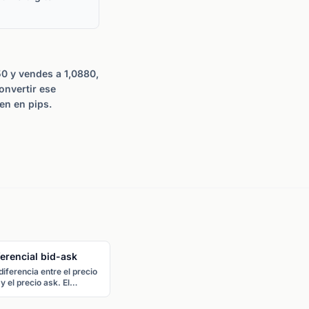
50 y vendes a 1,0880,
onvertir ese
en en pips.
ferencial bid-ask
Par de divisas
diferencia entre el precio
Dos divisas cotizadas juntas
 y el precio ask. El
que muestran cuánto de la
erencial bid-ask es el
segunda divisa (cotizada) se
te de transacción de
necesita para comprar una