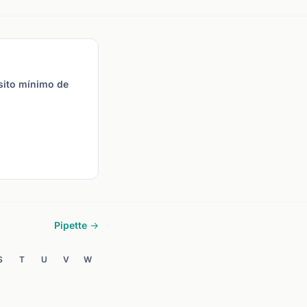
cutar una operación de
unidad de la primera (base).
 y vuelta.
Ejemplo: EUR/USD.
sito mínimo de
Pipette →
S
T
U
V
W