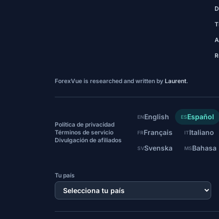
D
T
A
R
ForexVue is researched and written by
Laurent
.
English
Español
EN
ES
Política de privacidad
Français
Italiano
Términos de servicio
FR
IT
Divulgación de afiliados
Svenska
Bahasa
SV
MS
Tu país