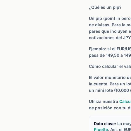
¿Qué es un pip?
Un pip (point in per
de divisas. Para la m
pares que incluyen e
cotizaciones del JPY
Ejemplo: si el EUR/U
pasa de 149,50 a 149
Cómo calcular el val
El valor monetario d
la cuenta. Para un l
un mini lote (10.000 
Utiliza nuestra
Calcu
de posición con tu d
Dato clave:
La mayo
Pipette
. Así, el E