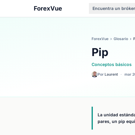
ForexVue
Encuentra un bróke
ForexVue
›
Glosario
›
P
Pip
Conceptos básicos
Por
Laurent
·
mar 2
La unidad estánda
pares, un pip equi