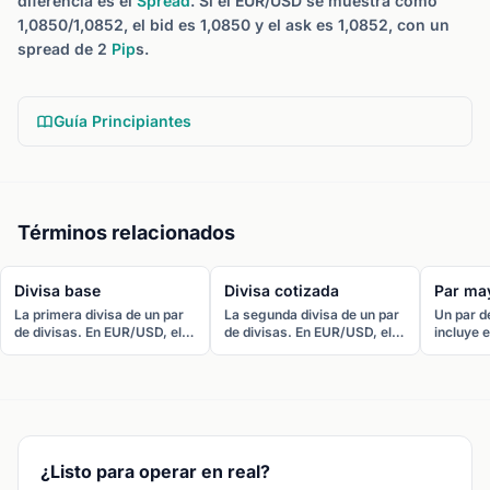
diferencia es el
Spread
. Si el EUR/USD se muestra como
1,0850/1,0852, el bid es 1,0850 y el ask es 1,0852, con un
spread de 2
Pip
s.
Guía Principiantes
Términos relacionados
Divisa base
Divisa cotizada
Par ma
La primera divisa de un par
La segunda divisa de un par
Un par d
de divisas. En EUR/USD, el
de divisas. En EUR/USD, el
incluye e
euro es la divisa base.
dólar estadounidense es la
estadoun
Comprar el par significa
divisa cotizada. El precio
de las o
comprar la divisa base.
indica cuántas unidades de
negociad
esta divisa se necesitan por
EUR/USD
cada unidad de la base.
USD/JPY
¿Listo para operar en real?