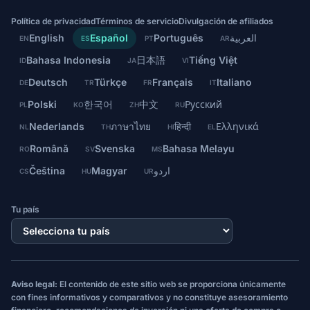
Política de privacidad
Términos de servicio
Divulgación de afiliados
English
Español
Português
العربية
EN
ES
PT
AR
Bahasa Indonesia
日本語
Tiếng Việt
ID
JA
VI
Deutsch
Türkçe
Français
Italiano
DE
TR
FR
IT
Polski
한국어
中文
Русский
PL
KO
ZH
RU
Nederlands
ภาษาไทย
हिन्दी
Ελληνικά
NL
TH
HI
EL
Română
Svenska
Bahasa Melayu
RO
SV
MS
Čeština
Magyar
اردو
CS
HU
UR
Tu país
Aviso legal:
El contenido de este sitio web se proporciona únicamente
con fines informativos y comparativos y no constituye asesoramiento