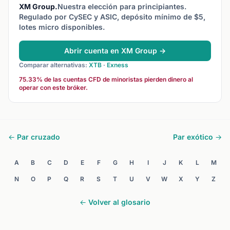
XM Group.
Nuestra elección para principiantes.
Regulado por CySEC y ASIC, depósito mínimo de $5,
lotes micro disponibles.
Abrir cuenta en XM Group →
Comparar alternativas:
XTB
·
Exness
75.33% de las cuentas CFD de minoristas pierden dinero al
operar con este bróker.
← Par cruzado
Par exótico →
A
B
C
D
E
F
G
H
I
J
K
L
M
N
O
P
Q
R
S
T
U
V
W
X
Y
Z
← Volver al glosario