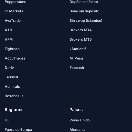
Pepperstone
Depósito mínimo
IC Markets
Bono sin depósito
AvaTrade
Sin swap (islámico)
XTB
Brokers MT4
HFM
Brokers MT5
Eightcap
xStation 5
ActivTrades
M-Pesa
Deriv
Ecocash
Tickmill
Admirals
Reseñas →
Regiones
Países
UE
Reino Unido
Fuera de Europa
Alemania