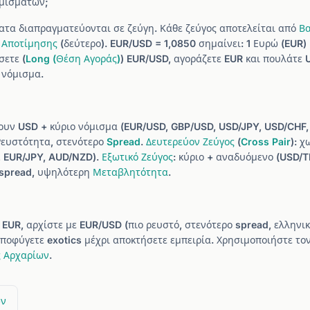
ομισμάτων;
ματα διαπραγματεύονται σε ζεύγη. Κάθε ζεύγος αποτελείται από
Βα
 Αποτίμησης
(δεύτερο). EUR/USD = 1,0850 σημαίνει: 1 Ευρώ (EUR)
σετε (
Long (Θέση Αγοράς)
) EUR/USD, αγοράζετε EUR και πουλάτε U
 νόμισμα.
χουν USD + κύριο νόμισμα (EUR/USD, GBP/USD, USD/JPY, USD/CHF
Ρευστότητα, στενότερο
Spread
.
Δευτερεύον Ζεύγος
(
Cross Pair
): 
, EUR/JPY, AUD/NZD).
Εξωτικό Ζεύγος
: κύριο + αναδυόμενο (USD/T
 spread, υψηλότερη
Μεταβλητότητα
.
 EUR, αρχίστε με EUR/USD (πιο ρευστό, στενότερο spread, ελληνι
ποφύγετε exotics μέχρι αποκτήσετε εμπειρία. Χρησιμοποιήστε το
 Αρχαρίων
.
ων