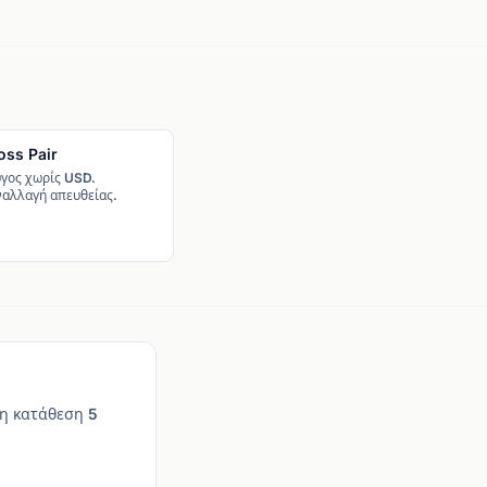
oss Pair
Συναλλαγματική
Ισοτιμία (Exchange
γος χωρίς USD.
ναλλαγή απευθείας.
Rate)
Η τιμή ενός νομίσματος
εκφρασμένη σε άλλο.
EUR/USD 1,0850 = 1 EUR =
1,0850 USD.
τη κατάθεση 5