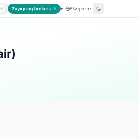
Σύγκριση brokers →
Ελληνικά
⌘K
ir)