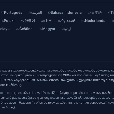
Português
العربية
Bahasa Indonesia
日本語
Ti
PT
AR
ID
JA
VI
Polski
한국어
中文
Русский
Nederlands
PL
KO
ZH
RU
NL
T
elayu
Čeština
Magyar
اردو
CS
HU
UR
 παρέχεται αποκλειστικά για ενημερωτικούς σκοπούς και σκοπούς σύγκρισης κ
τοοικονομικού μέσου. Η διαπραγμάτευση CFDs και προϊόντων μόχλευσης ενέχε
 89% των λογαριασμών ιδιωτών επενδυτών χάνουν χρήματα κατά τη δια
ους κινδύνους.
ιστοτόπους μεσιτών τρίτων. Εάν ανοίξετε λογαριασμό μέσω αυτών των συνδέσ
ντακτικό μας περιεχόμενο ή τις συγκρίσεις μεσιτών. Οι πληροφορίες σε αυτόν 
που αυτή η διανομή ή χρήση θα ήταν αντίθετη με την τοπική νομοθεσία ή κανο
ς πελάτες).