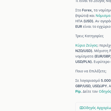
Τι είναι το Ζεύγος Ν
Στο Forex, τα νομίσ
(πρώτο) και
Νόμισμα
ΗΠΑ (USD). Αν αγορά
EUR είναι το εγχώριο
Τρεις Κατηγορίες
Κύριο Ζεύγος
: περιέ
NZD/USD). Μέγιστη 
νομίσματα (EUR/GBP
USD/PLN). Ευρύτερο
Ποιο να Επιλέξετε;
Σε λογαριασμό 5.000
GBP/USD, USD/JPY. Α
Pip
. Δείτε τον
Οδηγός
Οδηγός Αρχαρί