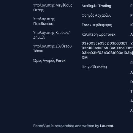
Υπολογιστής Μεγέθους
Ακαδημία Trading
E
Θέσης
Οδηγός Αρχαρίων
P
Υπολογιστής
Περιθωρίου
Forex κερδοφόρο;
I
Υπολογιστής Κερδών/
Καλύτερη ώρα forex
A
Ζημιών
03a003ce03c2 03bd03b1
X
Υπολογιστής Σύνθετου
03b103bd03bf03af03be03b
Τόκου
03bb03bf03b303b103c103b
H
XM
Ώρες Αγοράς Forex
E
Παιχνίδι (beta)
A
D
T
A
Α
ForexVue is researched and written by
Laurent
.