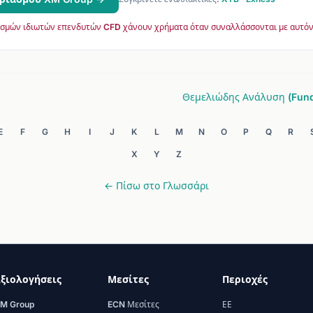
σμών ιδιωτών επενδυτών CFD χάνουν χρήματα όταν συναλλάσσονται με αυτόν
Θεμελιώδης Ανάλυση (Fund
E
F
G
H
I
J
K
L
M
N
O
P
Q
R
X
Y
Z
← Πίσω στο Γλωσσάρι
ξιολογήσεις
Μεσίτες
Περιοχές
M Group
ECN Μεσίτες
ΕΕ