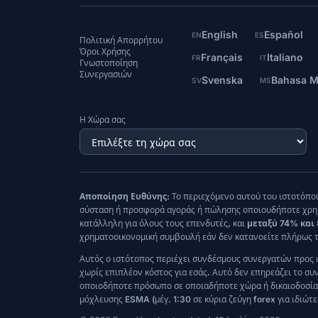
English
Español
EN
ES
Πολιτική Απορρήτου
Όροι Χρήσης
Français
Italiano
FR
IT
Γνωστοποίηση
Συνεργασιών
Svenska
Bahasa M
SV
MS
Η Χώρα σας
Αποποίηση Ευθύνης:
Το περιεχόμενο αυτού του ιστοτόπου
σύσταση ή προσφορά αγοράς ή πώλησης οποιουδήποτε χρημα
κατάλληλη για όλους τους επενδυτές, και
μεταξύ 74% και
χρηματοοικονομική συμβουλή εάν δεν κατανοείτε πλήρως τ
Αυτός ο ιστότοπος περιέχει συνδέσμους συνεργατών προς 
χωρίς επιπλέον κόστος για εσάς. Αυτό δεν επηρεάζει το συ
οποιοδήποτε πρόσωπο σε οποιαδήποτε χώρα ή δικαιοδοσία ό
μόχλευσης ESMA (μέγ. 1:30 σε κύρια ζεύγη forex για ιδιώτε