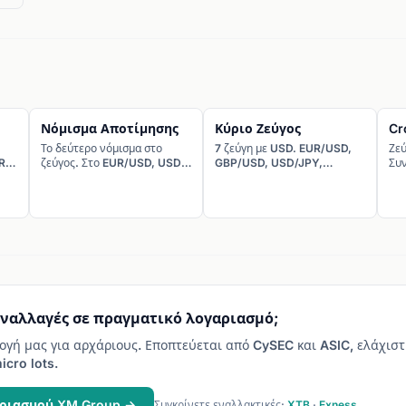
Νόμισμα Αποτίμησης
Κύριο Ζεύγος
Cr
Το δεύτερο νόμισμα στο
7 ζεύγη με USD. EUR/USD,
Ζεύ
R
ζεύγος. Στο EUR/USD, USD
GBP/USD, USD/JPY,
Συ
είναι το quote.
USD/CHF, AUD/USD,
USD/CAD, NZD/USD.
υναλλαγές σε πραγματικό λογαριασμό;
ογή μας για αρχάριους. Εποπτεύεται από CySEC και ASIC, ελάχισ
icro lots.
αριασμού XM Group →
Συγκρίνετε εναλλακτικές:
XTB
·
Exness