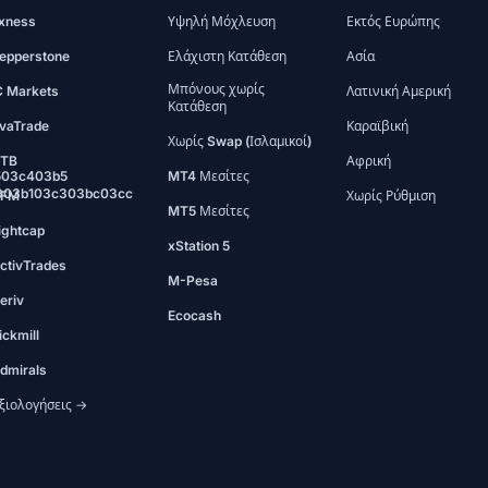
xness
Υψηλή Μόχλευση
Εκτός Ευρώπης
epperstone
Ελάχιστη Κατάθεση
Ασία
Μπόνους χωρίς
C Markets
Λατινική Αμερική
Κατάθεση
vaTrade
Καραϊβική
Χωρίς Swap (Ισλαμικοί)
TB
Αφρική
503c403b5
MT4 Μεσίτες
903b103c303bc03cc
FM
Χωρίς Ρύθμιση
MT5 Μεσίτες
ightcap
xStation 5
ctivTrades
M-Pesa
eriv
Ecocash
ickmill
dmirals
ξιολογήσεις →