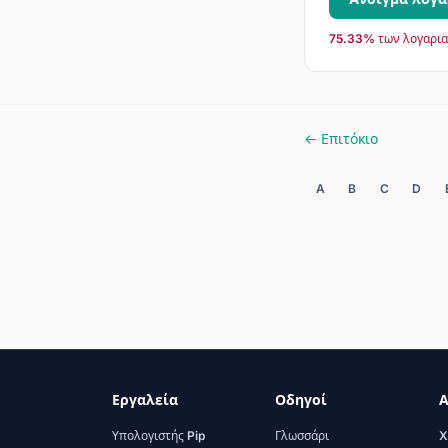
75.33% των λογαρια
← Επιτόκιο
A
B
C
D
Εργαλεία
Οδηγοί
Α
Υπολογιστής Pip
Γλωσσάρι
X