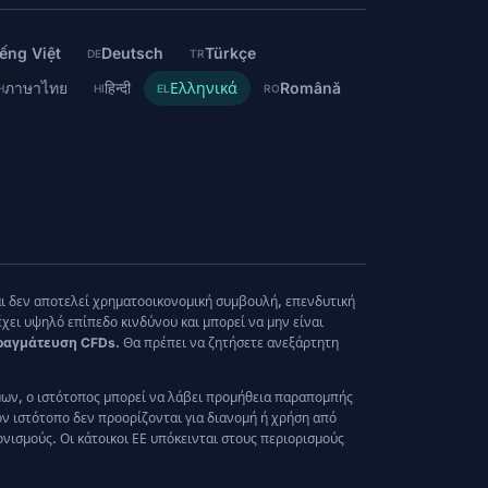
ếng Việt
Deutsch
Türkçe
DE
TR
ภาษาไทย
हिन्दी
Ελληνικά
Română
H
HI
EL
RO
αι δεν αποτελεί χρηματοοικονομική συμβουλή, επενδυτική
ι υψηλό επίπεδο κινδύνου και μπορεί να μην είναι
πραγμάτευση CFDs.
Θα πρέπει να ζητήσετε ανεξάρτητη
μων, ο ιστότοπος μπορεί να λάβει προμήθεια παραπομπής
τον ιστότοπο δεν προορίζονται για διανομή ή χρήση από
νισμούς. Οι κάτοικοι ΕΕ υπόκεινται στους περιορισμούς