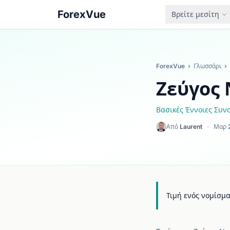
ForexVue
Βρείτε μεσίτη
ForexVue
›
Γλωσσάρι
›
Ζεύγος 
Βασικές Έννοιες Συ
Από
Laurent
·
Μαρ 
Τιμή ενός νομίσμα