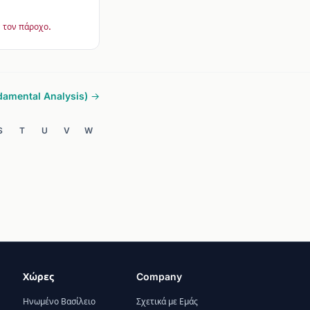
 τον πάροχο.
amental Analysis) →
S
T
U
V
W
Χώρες
Company
Ηνωμένο Βασίλειο
Σχετικά με Εμάς