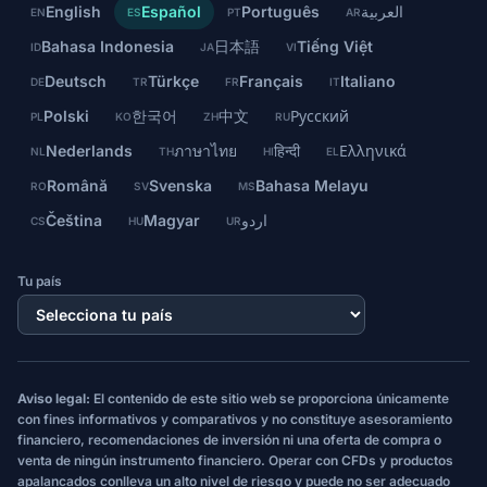
English
Español
Português
العربية
EN
ES
PT
AR
Bahasa Indonesia
日本語
Tiếng Việt
ID
JA
VI
Deutsch
Türkçe
Français
Italiano
DE
TR
FR
IT
Polski
한국어
中文
Русский
PL
KO
ZH
RU
Nederlands
ภาษาไทย
हिन्दी
Ελληνικά
NL
TH
HI
EL
Română
Svenska
Bahasa Melayu
RO
SV
MS
Čeština
Magyar
اردو
CS
HU
UR
Tu país
Aviso legal:
El contenido de este sitio web se proporciona únicamente
con fines informativos y comparativos y no constituye asesoramiento
financiero, recomendaciones de inversión ni una oferta de compra o
venta de ningún instrumento financiero. Operar con CFDs y productos
apalancados conlleva un alto nivel de riesgo y puede no ser adecuado