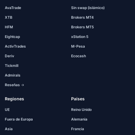
AvaTrade
Sin swap (islámico)
XTB
Brokers MT4
HFM
Brokers MT5
Eightcap
xStation 5
ActivTrades
M-Pesa
Deriv
Ecocash
Tickmill
Admirals
Reseñas →
Regiones
Países
UE
Reino Unido
Fuera de Europa
Alemania
Asia
Francia