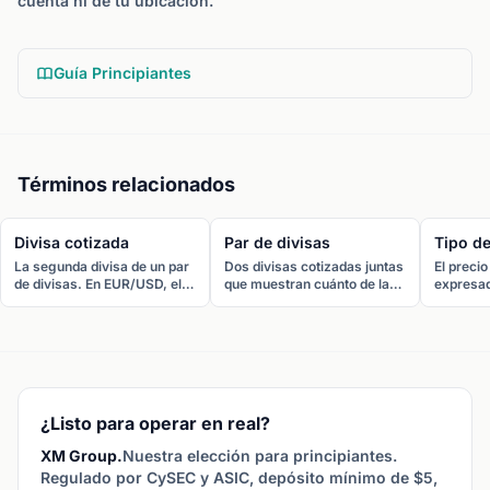
cuenta ni de tu ubicación.
Guía Principiantes
Términos relacionados
Divisa cotizada
Par de divisas
Tipo d
La segunda divisa de un par
Dos divisas cotizadas juntas
El precio
de divisas. En EUR/USD, el
que muestran cuánto de la
expresad
dólar estadounidense es la
segunda divisa (cotizada) se
otra. Ind
divisa cotizada. El precio
necesita para comprar una
unidades 
indica cuántas unidades de
unidad de la primera (base).
cotizada
esta divisa se necesitan por
Ejemplo: EUR/USD.
comprar 
cada unidad de la base.
divisa b
¿Listo para operar en real?
XM Group.
Nuestra elección para principiantes.
Regulado por CySEC y ASIC, depósito mínimo de $5,