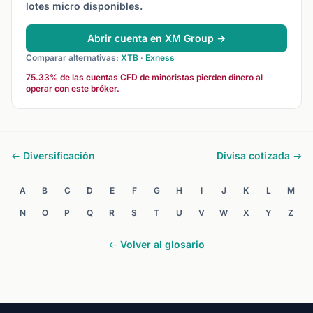
lotes micro disponibles.
Abrir cuenta en XM Group →
Comparar alternativas:
XTB
·
Exness
75.33% de las cuentas CFD de minoristas pierden dinero al
operar con este bróker.
← Diversificación
Divisa cotizada →
A
B
C
D
E
F
G
H
I
J
K
L
M
N
O
P
Q
R
S
T
U
V
W
X
Y
Z
← Volver al glosario