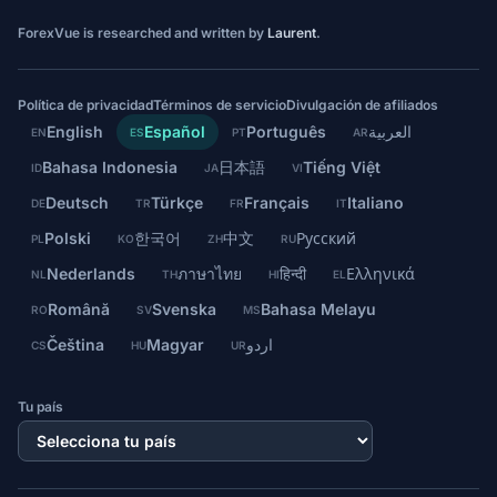
ForexVue is researched and written by
Laurent
.
Política de privacidad
Términos de servicio
Divulgación de afiliados
English
Español
Português
العربية
EN
ES
PT
AR
Bahasa Indonesia
日本語
Tiếng Việt
ID
JA
VI
Deutsch
Türkçe
Français
Italiano
DE
TR
FR
IT
Polski
한국어
中文
Русский
PL
KO
ZH
RU
Nederlands
ภาษาไทย
हिन्दी
Ελληνικά
NL
TH
HI
EL
Română
Svenska
Bahasa Melayu
RO
SV
MS
Čeština
Magyar
اردو
CS
HU
UR
Tu país