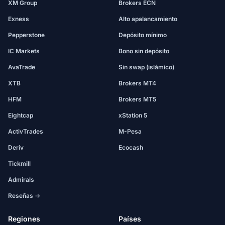
XM Group
Brokers ECN
Exness
Alto apalancamiento
Pepperstone
Depósito mínimo
IC Markets
Bono sin depósito
AvaTrade
Sin swap (islámico)
XTB
Brokers MT4
HFM
Brokers MT5
Eightcap
xStation 5
ActivTrades
M-Pesa
Deriv
Ecocash
Tickmill
Admirals
Reseñas →
Regiones
Países