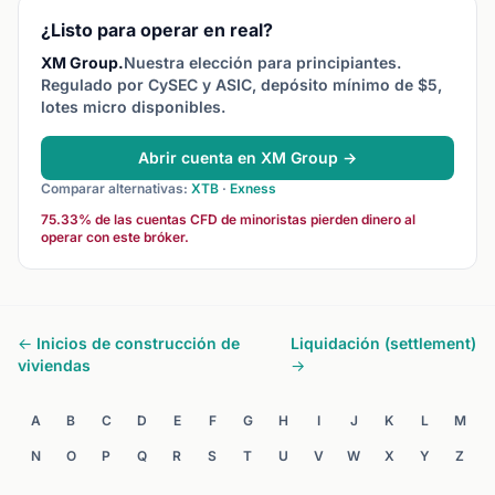
¿Listo para operar en real?
XM Group.
Nuestra elección para principiantes.
Regulado por CySEC y ASIC, depósito mínimo de $5,
lotes micro disponibles.
Abrir cuenta en XM Group →
Comparar alternativas:
XTB
·
Exness
75.33% de las cuentas CFD de minoristas pierden dinero al
operar con este bróker.
← Inicios de construcción de
Liquidación (settlement)
viviendas
→
A
B
C
D
E
F
G
H
I
J
K
L
M
N
O
P
Q
R
S
T
U
V
W
X
Y
Z