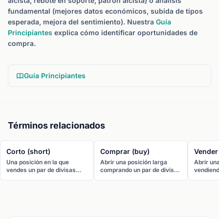
alcista, rebote en soporte, patrón alcista) o análisis
fundamental (mejores datos económicos, subida de tipos
esperada, mejora del sentimiento). Nuestra
Guía
Principiantes
explica cómo identificar oportunidades de
compra.
Guía Principiantes
Términos relacionados
Corto (short)
Comprar (buy)
Vender 
Una posición en la que
Abrir una posición larga
Abrir un
vendes un par de divisas
comprando un par de divisas
vendiend
esperando que baje. Ir corto
al precio ask. Se compra
al precio
en EUR/USD significa
cuando se espera que la
cuando s
vender euros y comprar
divisa base se fortalezca
divisa ba
dólares.
frente a la cotizada.
a la coti