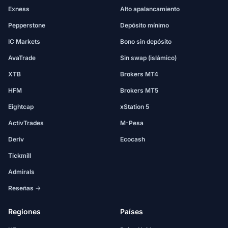
Exness
Alto apalancamiento
Pepperstone
Depósito mínimo
IC Markets
Bono sin depósito
AvaTrade
Sin swap (islámico)
XTB
Brokers MT4
HFM
Brokers MT5
Eightcap
xStation 5
ActivTrades
M-Pesa
Deriv
Ecocash
Tickmill
Admirals
Reseñas →
Regiones
Países