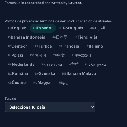
ForexVue is researched and written by
Laurent
.
Política de privacidad
Términos de servicio
Divulgación de afiliados
English
Español
Português
العربية
EN
ES
PT
AR
Bahasa Indonesia
日本語
Tiếng Việt
ID
JA
VI
Deutsch
Türkçe
Français
Italiano
DE
TR
FR
IT
Polski
한국어
中文
Русский
PL
KO
ZH
RU
Nederlands
ภาษาไทย
हिन्दी
Ελληνικά
NL
TH
HI
EL
Română
Svenska
Bahasa Melayu
RO
SV
MS
Čeština
Magyar
اردو
CS
HU
UR
Tu país