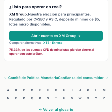
¿Listo para operar en real?
XM Group.
Nuestra elección para principiantes.
Regulado por CySEC y ASIC, depósito mínimo de $5,
lotes micro disponibles.
Abrir cuenta en XM Group →
Comparar alternativas:
XTB
·
Exness
75.33% de las cuentas CFD de minoristas pierden dinero al
operar con este bróker.
← Comité de Política Monetaria
Confianza del consumidor →
A
B
C
D
E
F
G
H
I
J
K
L
M
N
O
P
Q
R
S
T
U
V
W
X
Y
Z
← Volver al glosario