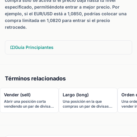
compra solo se activa si el precio baja hasta tu nivel
especificado, permitiéndote entrar a mejor precio. Por
ejemplo, si el EUR/USD está a 1,0850, podrías colocar una
compra limitada en 1,0820 para entrar si el precio
retrocede.
Guía Principiantes
Términos relacionados
Vender (sell)
Largo (long)
Orden 
Abrir una posición corta
Una posición en la que
Una orde
vendiendo un par de divisas
compras un par de divisas
vender i
al precio bid. Se vende
esperando que suba. Ir largo
mejor pr
cuando se espera que la
en EUR/USD significa
órdenes
divisa base se debilite frente
comprar euros y vender
garantiz
a la cotizada.
dólares.
no un pr