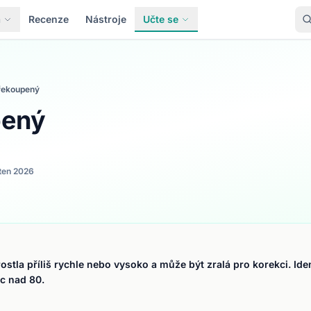
a
Recenze
Nástroje
Učte se
řekoupený
pený
ten 2026
ostla příliš rychle nebo vysoko a může být zralá pro korekci. Ide
c nad 80.