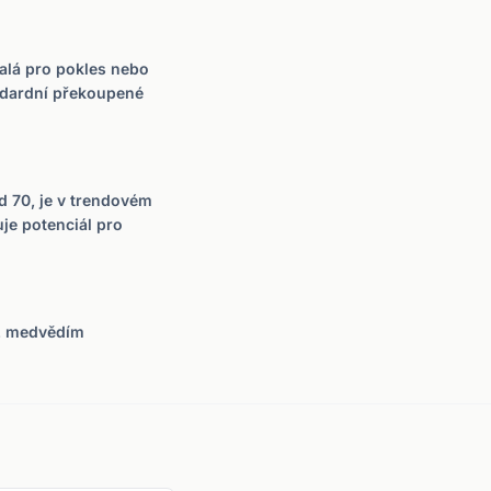
ralá pro pokles nebo
ndardní překoupené
d 70, je v trendovém
uje potenciál pro
í, medvědím