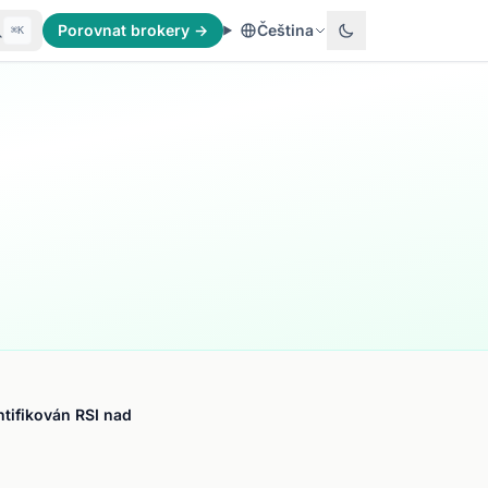
Porovnat brokery →
Čeština
⌘K
ntifikován RSI nad