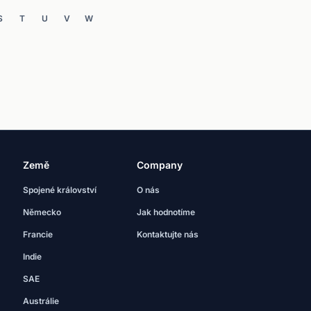
S
T
U
V
W
Země
Company
Spojené království
O nás
Německo
Jak hodnotíme
Francie
Kontaktujte nás
Indie
SAE
Austrálie