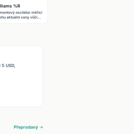
lliams %R
entový oscilátor měřící
ohu aktuální ceny vůči
pětí za dané období.
pnice 0 až -100. Nad -20
řekoupený, pod -80 =
eprodaný.
d 5 USD,
Přeprodaný →