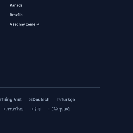
Kanada
Brazílie
Všechny země →
Tiếng Việt
Deutsch
Türkçe
I
DE
TR
ภาษาไทย
हिन्दी
Ελληνικά
TH
HI
EL