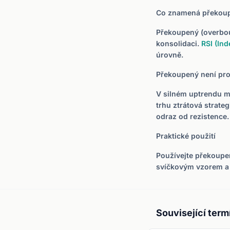
Co znamená překou
Překoupený (overboug
konsolidaci.
RSI (Ind
úrovně.
Překoupený není pro
V silném uptrendu mů
trhu ztrátová strate
odraz od rezistence.
Praktické použití
Používejte překoupen
svíčkovým vzorem 
Související term