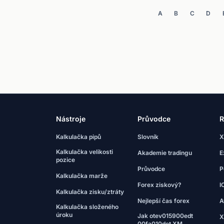
A
B
C
D
Nástroje
Průvodce
R
Kalkulačka pipů
Slovník
X
Kalkulačka velikosti
Akademie tradingu
E
pozice
Průvodce
P
Kalkulačka marže
Forex ziskový?
I
Kalkulačka zisku/ztráty
Nejlepší čas forex
A
Kalkulačka složeného
úroku
Jak otev015900edt
X
00fa010det XM