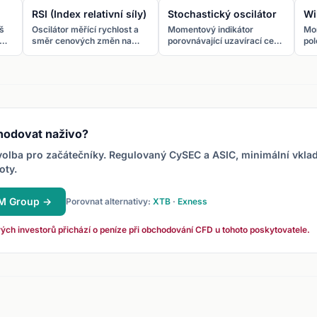
RSI (Index relativní síly)
Stochastický oscilátor
Wi
iš
Oscilátor měřící rychlost a
Momentový indikátor
Mom
směr cenových změn na
porovnávající uzavírací cenu
pol
u.
stupnici 0-100. Nad 70 =
s cenovým rozpětím za dané
roz
překoupený, pod 30 =
období. Pohybuje se na
Stu
přeprodaný.
stupnici 0-100.
= p
př
hodovat naživo?
olba pro začátečníky. Regulovaný CySEC a ASIC, minimální vkla
oty.
XM Group →
Porovnat alternativy:
XTB
·
Exness
ých investorů přichází o peníze při obchodování CFD u tohoto poskytovatele.