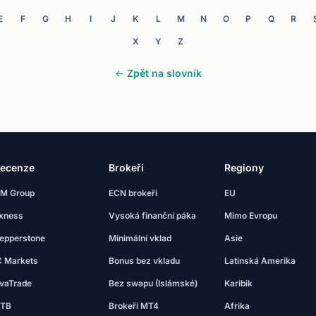
E
F
G
H
I
J
K
L
M
N
O
P
Q
R
X
Y
Z
← Zpět na slovník
ecenze
Brokeři
Regiony
M Group
ECN brokeři
EU
xness
Vysoká finanční páka
Mimo Evropu
epperstone
Minimální vklad
Asie
C Markets
Bonus bez vkladu
Latinská Amerika
vaTrade
Bez swapu (Islámské)
Karibik
TB
Brokeři MT4
Afrika