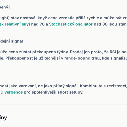
pený?
ht) stav nastává, když cena vzrostla příliš rychle a může být z
ex relativní síly)
nad 70 a
Stochastický oscilátor
nad 80 jsou sta
dejní signál
že cena zůstat překoupená týdny. Prodej jen proto, že RSI je na
gie. Překoupenost je užitečnější v range-bound trhu, kde signaliz
ost jako varování, ne jako přímý signál. Kombinujte s rezistenc
a
Divergence
pro spolehlivéjší short setupy.
íny