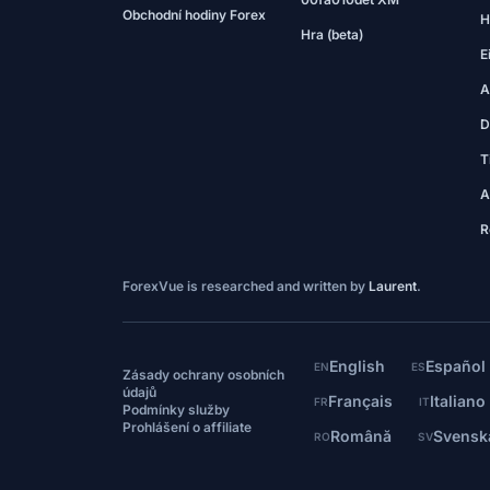
Obchodní hodiny Forex
H
Hra (beta)
E
A
D
T
A
R
ForexVue is researched and written by
Laurent
.
English
Español
EN
ES
Zásady ochrany osobních
údajů
Français
Italiano
FR
IT
Podmínky služby
Prohlášení o affiliate
Română
Svensk
RO
SV