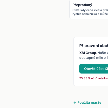
Přeprodaný
Stav, kdy cena klesla příl
rychle nebo nízko a může
být zralá pro odraz nahor
Identifikován RSI pod 30
nebo stochastic pod 20.
Připraveni obc
XM Group.
Naše v
dostupné mikro l
Otevřít účet 
75.33% účtů retailov
← Použitá marže