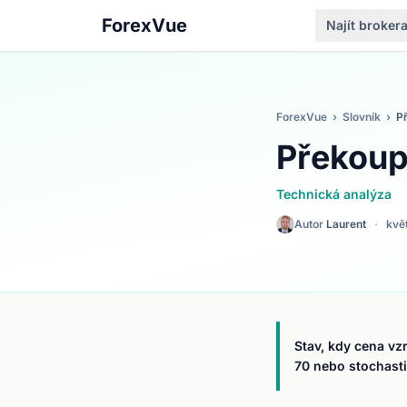
ForexVue
Najít broker
ForexVue
›
Slovník
›
P
Překou
Technická analýza
Autor
Laurent
·
kvě
Stav, kdy cena vzr
70 nebo stochasti