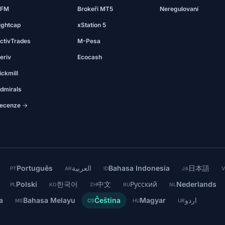
FM
Brokeři MT5
Neregulovaní
ightcap
xStation 5
ctivTrades
M-Pesa
eriv
Ecocash
ickmill
dmirals
ecenze →
Português
العربية
Bahasa Indonesia
日本語
PT
AR
ID
JA
V
Polski
한국어
中文
Русский
Nederlands
PL
KO
ZH
RU
NL
a
Bahasa Melayu
Čeština
Magyar
اردو
MS
CS
HU
UR