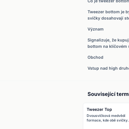
Co je tweezer botto
Tweezer bottom je b
svíčky dosahovají st
Význam
Signalizuje, že kupu
bottom na klíčovém s
Obchod
Vstup nad high druhé
Související term
Tweezer Top
Dvousvíčková medvědí
formace, kde obě svíčky
mají shodné nebo téměř