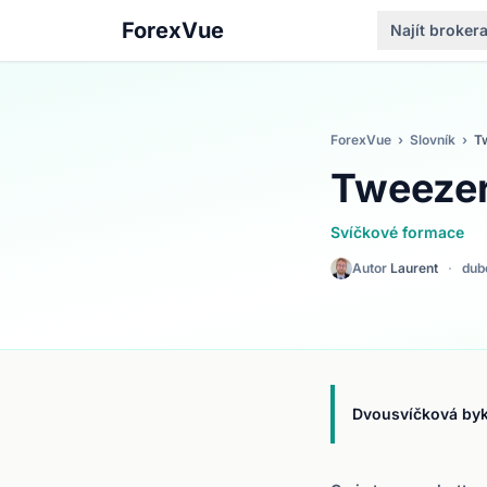
ForexVue
Najít broker
ForexVue
›
Slovník
›
T
Tweezer
Svíčkové formace
Autor
Laurent
·
dub
Dvousvíčková byko