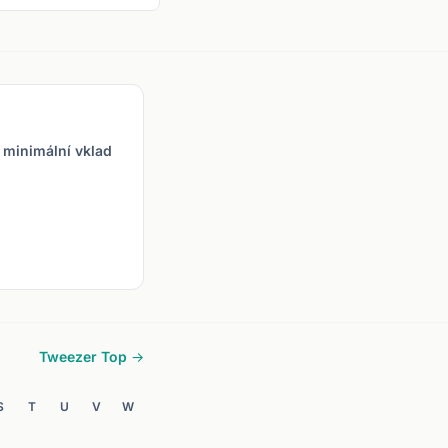
á svíčka (nebo doji),
ká zelená. Signalizuje
nec downtrendu.
 minimální vklad
Tweezer Top →
S
T
U
V
W