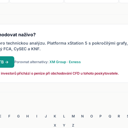
Tvar písmene W.
Objevuje se na dnu
mal
.
downtrendu a signalizuje
vel
odmítnutí nižších cen.
ko
hodovat naživo?
ro technickou analýzu. Platforma xStation 5 s pokročilými grafy,
ný FCA, CySEC a KNF.
XTB →
Porovnat alternativy:
XM Group
·
Exness
 investorů přichází o peníze při obchodování CFD u tohoto poskytovatele.
E
F
G
H
I
J
K
L
M
N
O
P
Q
R
X
Y
Z