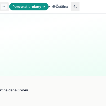
Porovnat brokery →
Čeština
⌘K
t na dané úrovni.