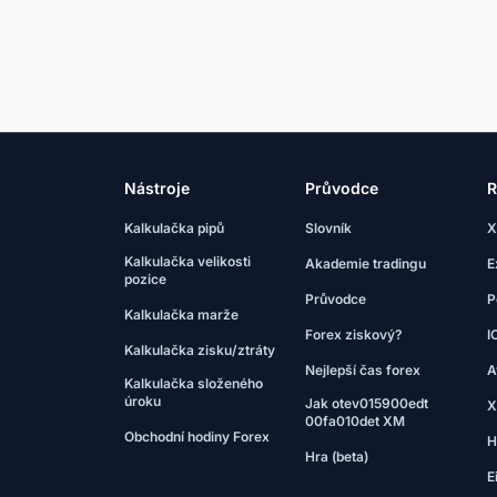
Nástroje
Průvodce
R
Kalkulačka pipů
Slovník
X
Kalkulačka velikosti
Akademie tradingu
E
pozice
Průvodce
P
Kalkulačka marže
Forex ziskový?
I
Kalkulačka zisku/ztráty
Nejlepší čas forex
A
Kalkulačka složeného
úroku
Jak otev015900edt
X
00fa010det XM
Obchodní hodiny Forex
H
Hra (beta)
E