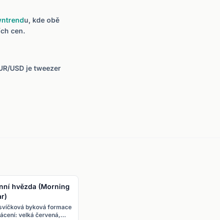
ntrend
u, kde obě
ích cen.
EUR/USD je tweezer
nní hvězda (Morning
ar)
ísvíčková byková formace
ácení: velká červená,