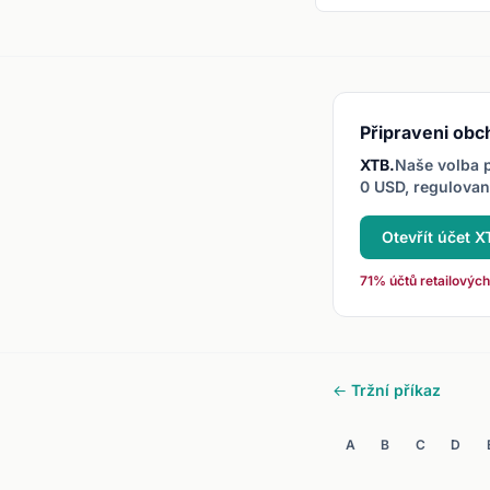
shodné high. Signalizuje
rezistenci na dané úrovni
Připraveni obc
XTB.
Naše volba p
0 USD, regulova
Otevřít účet 
71% účtů retailových
← Tržní příkaz
A
B
C
D