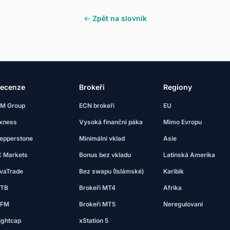
← Zpět na slovník
ecenze
Brokeři
Regiony
M Group
ECN brokeři
EU
xness
Vysoká finanční páka
Mimo Evropu
epperstone
Minimální vklad
Asie
C Markets
Bonus bez vkladu
Latinská Amerika
vaTrade
Bez swapu (Islámské)
Karibik
TB
Brokeři MT4
Afrika
FM
Brokeři MT5
Neregulovaní
ightcap
xStation 5