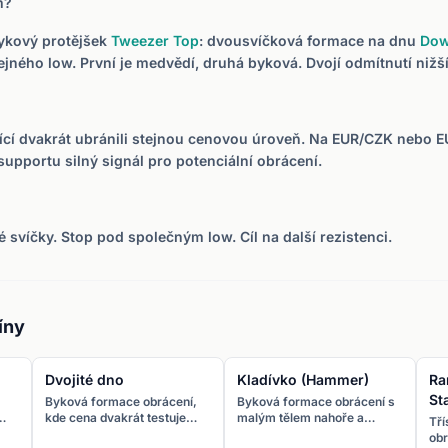
m?
ykový protějšek
Tweezer Top
: dvousvíčková formace na dnu
Dow
ejného low. První je medvědí, druhá byková. Dvojí odmítnutí nižš
jící dvakrát ubránili stejnou cenovou úroveň. Na EUR/CZK nebo 
upportu silný signál pro potenciální obrácení.
 svíčky. Stop pod společným low. Cíl na další rezistenci.
íny
Dvojité dno
Kladívko (Hammer)
Ra
St
Byková formace obrácení,
Byková formace obrácení s
kde cena dvakrát testuje
malým tělem nahoře a
Tř
stejný support a odrazí se.
dlouhým dolním stínem.
obr