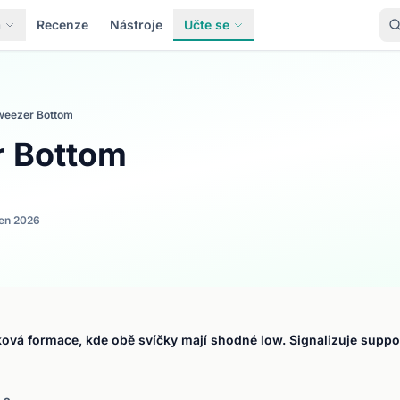
a
Recenze
Nástroje
Učte se
weezer Bottom
 Bottom
en 2026
vá formace, kde obě svíčky mají shodné low. Signalizuje suppor