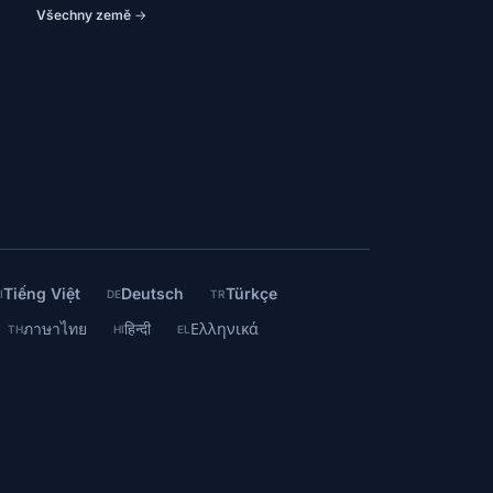
Všechny země →
Tiếng Việt
Deutsch
Türkçe
I
DE
TR
ภาษาไทย
हिन्दी
Ελληνικά
TH
HI
EL