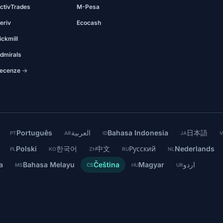
ctivTrades
M-Pesa
eriv
Ecocash
ickmill
dmirals
ecenze →
Português
العربية
Bahasa Indonesia
日本語
PT
AR
ID
JA
V
Polski
한국어
中文
Русский
Nederlands
PL
KO
ZH
RU
NL
a
Bahasa Melayu
Čeština
Magyar
اردو
MS
CS
HU
UR