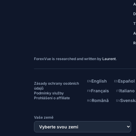
A
D
T
A
R
ForexVue is researched and written by
Laurent
.
English
Español
EN
ES
Zásady ochrany osobních
údajů
Français
Italiano
FR
IT
Podmínky služby
Prohlášení o affiliate
Română
Svensk
RO
SV
Vaše země