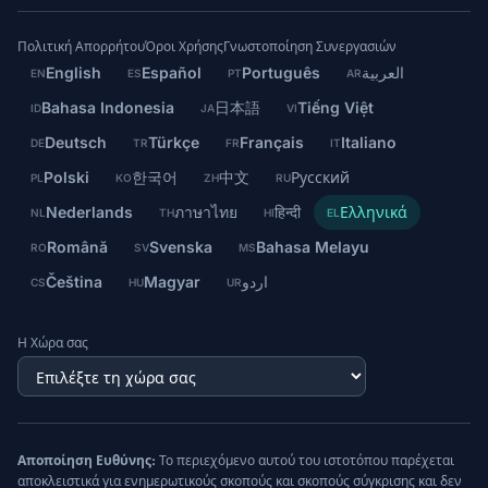
Πολιτική Απορρήτου
Όροι Χρήσης
Γνωστοποίηση Συνεργασιών
English
Español
Português
العربية
EN
ES
PT
AR
Bahasa Indonesia
日本語
Tiếng Việt
ID
JA
VI
Deutsch
Türkçe
Français
Italiano
DE
TR
FR
IT
Polski
한국어
中文
Русский
PL
KO
ZH
RU
Nederlands
ภาษาไทย
हिन्दी
Ελληνικά
NL
TH
HI
EL
Română
Svenska
Bahasa Melayu
RO
SV
MS
Čeština
Magyar
اردو
CS
HU
UR
Η Χώρα σας
Αποποίηση Ευθύνης:
Το περιεχόμενο αυτού του ιστοτόπου παρέχεται
αποκλειστικά για ενημερωτικούς σκοπούς και σκοπούς σύγκρισης και δεν