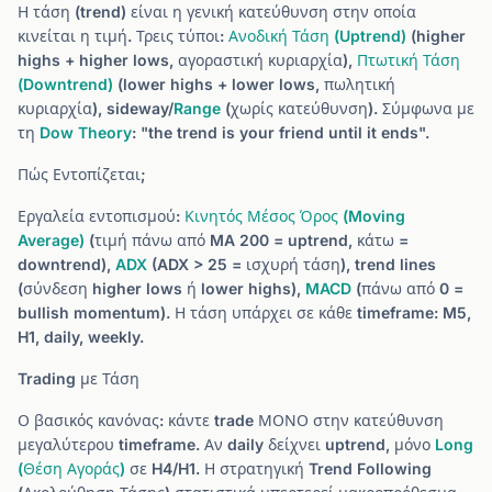
Η τάση (trend) είναι η γενική κατεύθυνση στην οποία
κινείται η τιμή. Τρεις τύποι:
Ανοδική Τάση (Uptrend)
(higher
highs + higher lows, αγοραστική κυριαρχία),
Πτωτική Τάση
(Downtrend)
(lower highs + lower lows, πωλητική
κυριαρχία), sideway/
Range
(χωρίς κατεύθυνση). Σύμφωνα με
τη
Dow Theory
: "the trend is your friend until it ends".
Πώς Εντοπίζεται;
Εργαλεία εντοπισμού:
Κινητός Μέσος Όρος (Moving
Average)
(τιμή πάνω από MA 200 = uptrend, κάτω =
downtrend),
ADX
(ADX > 25 = ισχυρή τάση), trend lines
(σύνδεση higher lows ή lower highs),
MACD
(πάνω από 0 =
bullish momentum). Η τάση υπάρχει σε κάθε timeframe: M5,
H1, daily, weekly.
Trading με Τάση
Ο βασικός κανόνας: κάντε trade ΜΟΝΟ στην κατεύθυνση
μεγαλύτερου timeframe. Αν daily δείχνει uptrend, μόνο
Long
(Θέση Αγοράς)
σε H4/H1. Η στρατηγική Trend Following