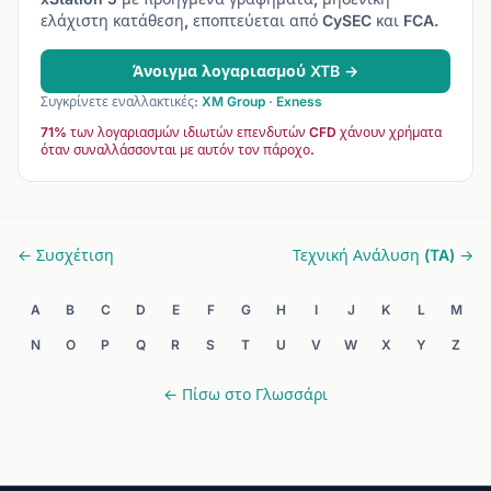
ελάχιστη κατάθεση, εποπτεύεται από CySEC και FCA.
Άνοιγμα λογαριασμού XTB →
Συγκρίνετε εναλλακτικές:
XM Group
·
Exness
71% των λογαριασμών ιδιωτών επενδυτών CFD χάνουν χρήματα
όταν συναλλάσσονται με αυτόν τον πάροχο.
← Συσχέτιση
Τεχνική Ανάλυση (TA) →
A
B
C
D
E
F
G
H
I
J
K
L
M
N
O
P
Q
R
S
T
U
V
W
X
Y
Z
← Πίσω στο Γλωσσάρι