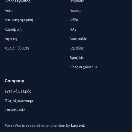
Εκτός Ευρώπης
Γερμανία
Ασία
Γαλλία
Λατινική Αμερική
Ινδία
Καραϊβική
ΗΑΕ
Αφρική
Αυστραλία
Χωρίς Ρύθμιση
Καναδάς
Βραζιλία
Όλες οι χώρες →
Company
Σχετικά με Εμάς
Πώς Αξιολογούμε
Επικοινωνία
ForexVue is researched and written by
Laurent
.