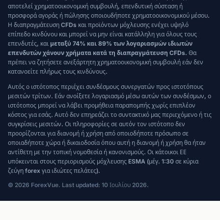
αποτελεί χρηματοοικονομική συμβουλή, επενδυτική σύσταση ή
προσφορά αγοράς ή πώλησης οποιουδήποτε χρηματοοικονομικού μέσου.
Η διαπραγμάτευση CFDs και προϊόντων μόχλευσης ενέχει υψηλό
επίπεδο κινδύνου και μπορεί να μην είναι κατάλληλη για όλους τους
επενδυτές, και
μεταξύ 74% και 89% των λογαριασμών ιδιωτών
επενδυτών χάνουν χρήματα κατά τη διαπραγμάτευση CFDs.
Θα
πρέπει να ζητήσετε ανεξάρτητη χρηματοοικονομική συμβουλή εάν δεν
κατανοείτε πλήρως τους κινδύνους.
Αυτός ο ιστότοπος περιέχει συνδέσμους συνεργατών προς ιστοτόπους
μεσιτών τρίτων. Εάν ανοίξετε λογαριασμό μέσω αυτών των συνδέσμων, ο
ιστότοπος μπορεί να λάβει προμήθεια παραπομπής χωρίς επιπλέον
κόστος για εσάς. Αυτό δεν επηρεάζει το συντακτικό μας περιεχόμενο ή τις
συγκρίσεις μεσιτών. Οι πληροφορίες σε αυτόν τον ιστότοπο δεν
προορίζονται για διανομή ή χρήση από οποιοδήποτε πρόσωπο σε
οποιαδήποτε χώρα ή δικαιοδοσία όπου αυτή η διανομή ή χρήση θα ήταν
αντίθετη με την τοπική νομοθεσία ή κανονισμούς. Οι κάτοικοι ΕΕ
υπόκεινται στους περιορισμούς μόχλευσης ESMA (μέγ. 1:30 σε κύρια
ζεύγη forex για ιδιώτες πελάτες).
© 2026 ForexVue. Last updated: 10 Ιουλίου 2026.