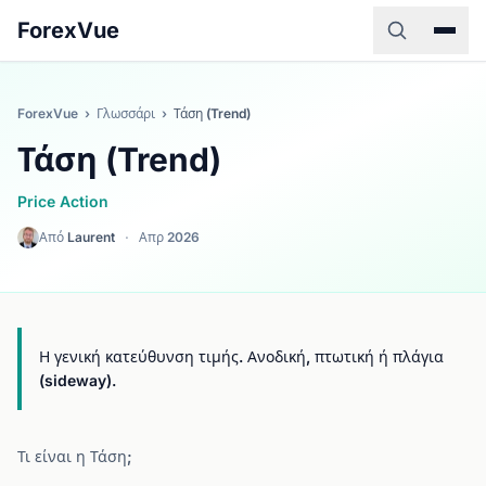
ForexVue
ForexVue
›
Γλωσσάρι
›
Τάση (Trend)
Τάση (Trend)
Price Action
Από
Laurent
·
Απρ 2026
Η γενική κατεύθυνση τιμής. Ανοδική, πτωτική ή πλάγια
(sideway).
Τι είναι η Τάση;