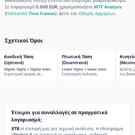
(Ακολούθηση Τάσης) στατιστικά υπερτερεί μακροπρόθεσμα.
Σε λογαριασμό 5.000 EUR, χρησιμοποιήστε
MTF Analysis
(Πολλαπλά Time Frames)
. Δείτε τον
Οδηγός Αρχαρίων
.
Σχετικοί Όροι
Ανοδική Τάση
Πτωτική Τάση
Κινητό
(Uptrend)
(Downtrend)
(Movin
Higher highs + higher lows.
Lower highs + lower lows.
Δείκτης 
Στρατηγική αγοράς σε
Στρατηγική πώλησης.
πιο βασι
pullbacks.
αναγνώρι
Έτοιμοι για συναλλαγές σε πραγματικό
λογαριασμό;
XTB.
Η επιλογή μας για τεχνική ανάλυση. Η πλατφόρμα
xStation 5 με προηγμένα γραφήματα, μηδενική