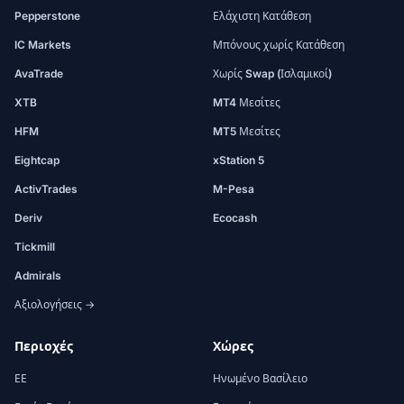
Pepperstone
Ελάχιστη Κατάθεση
IC Markets
Μπόνους χωρίς Κατάθεση
AvaTrade
Χωρίς Swap (Ισλαμικοί)
XTB
MT4 Μεσίτες
HFM
MT5 Μεσίτες
Eightcap
xStation 5
ActivTrades
M-Pesa
Deriv
Ecocash
Tickmill
Admirals
Αξιολογήσεις →
Περιοχές
Χώρες
ΕΕ
Ηνωμένο Βασίλειο