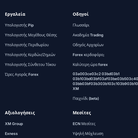
Εργαλεία
Οδηγοί
Υπολογιστής Pip
Γλωσσάρι
Υπολογιστής Μεγέθους Θέσης
Ακαδημία Trading
Υπολογιστής Περιθωρίου
Οδηγός Αρχαρίων
Υπολογιστής Κερδών/Ζημιών
Forex κερδοφόρο;
Υπολογιστής Σύνθετου Τόκου
Καλύτερη ώρα forex
03a003ce03c2 03bd03b1
Ώρες Αγοράς Forex
03b103bd03bf03af03be03b503c4
03bb03bf03b303b103c103b903b1
XM
Παιχνίδι (beta)
Αξιολογήσεις
Μεσίτες
XM Group
ECN Μεσίτες
Exness
Υψηλή Μόχλευση