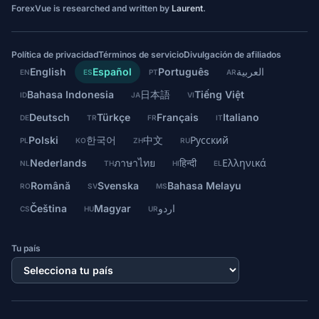
ForexVue is researched and written by
Laurent
.
Política de privacidad
Términos de servicio
Divulgación de afiliados
English
Español
Português
العربية
EN
ES
PT
AR
Bahasa Indonesia
日本語
Tiếng Việt
ID
JA
VI
Deutsch
Türkçe
Français
Italiano
DE
TR
FR
IT
Polski
한국어
中文
Русский
PL
KO
ZH
RU
Nederlands
ภาษาไทย
हिन्दी
Ελληνικά
NL
TH
HI
EL
Română
Svenska
Bahasa Melayu
RO
SV
MS
Čeština
Magyar
اردو
CS
HU
UR
Tu país