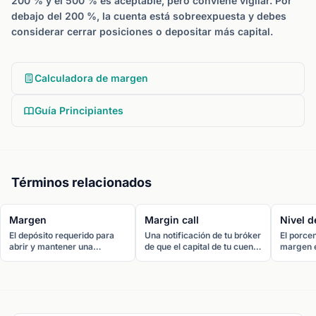
200 % y el 500 % es aceptable, pero conviene vigilar. Por
debajo del 200 %, la cuenta está sobreexpuesta y debes
considerar cerrar posiciones o depositar más capital.
Calculadora de margen
Guía Principiantes
Términos relacionados
Margen
Margin call
Nivel d
El depósito requerido para
Una notificación de tu bróker
El porcen
abrir y mantener una
de que el capital de tu cuenta
margen e
posición apalancada. Con un
ha caído por debajo del nivel
empieza 
apalancamiento de 1:30, el
de margen de
automáti
margen es el 3,33 % de la
mantenimiento requerido. Si
posicion
posición.
se activa, debes depositar
evitar m
fondos adicionales o cerrar
mayoría 
posiciones para restaurar tu
regulado