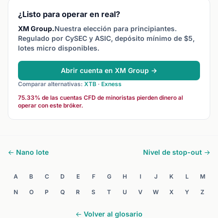
ratio de margen.
entre el
¿Listo para operar en real?
XM Group.
Nuestra elección para principiantes.
Regulado por CySEC y ASIC, depósito mínimo de $5,
lotes micro disponibles.
Abrir cuenta en XM Group →
Comparar alternativas:
XTB
·
Exness
75.33% de las cuentas CFD de minoristas pierden dinero al
operar con este bróker.
← Nano lote
Nivel de stop-out →
A
B
C
D
E
F
G
H
I
J
K
L
M
N
O
P
Q
R
S
T
U
V
W
X
Y
Z
← Volver al glosario