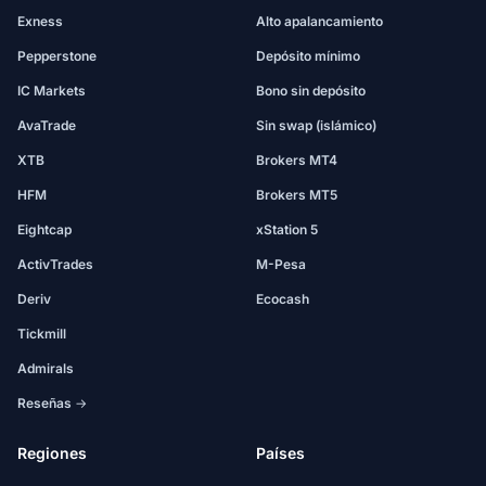
Exness
Alto apalancamiento
Pepperstone
Depósito mínimo
IC Markets
Bono sin depósito
AvaTrade
Sin swap (islámico)
XTB
Brokers MT4
HFM
Brokers MT5
Eightcap
xStation 5
ActivTrades
M-Pesa
Deriv
Ecocash
Tickmill
Admirals
Reseñas →
Regiones
Países