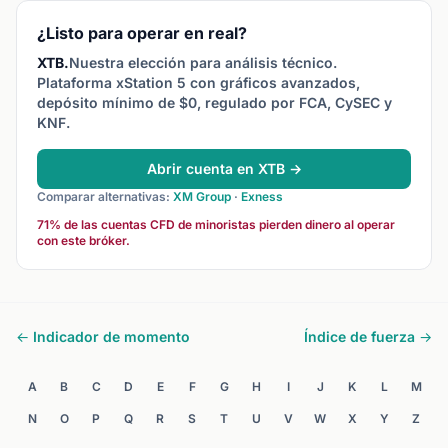
sobreventa.
tendencias bajistas. La
divergencia entre OBV y
¿Listo para operar en real?
precio puede señalar giros
XTB.
Nuestra elección para análisis técnico.
inminentes.
Plataforma xStation 5 con gráficos avanzados,
depósito mínimo de $0, regulado por FCA, CySEC y
KNF.
Abrir cuenta en XTB →
Comparar alternativas:
XM Group
·
Exness
71% de las cuentas CFD de minoristas pierden dinero al operar
con este bróker.
← Indicador de momento
Índice de fuerza →
A
B
C
D
E
F
G
H
I
J
K
L
M
N
O
P
Q
R
S
T
U
V
W
X
Y
Z