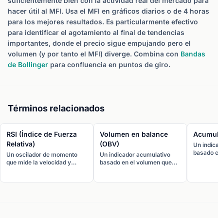
suficientemente bien con la actividad real del mercado para
hacer útil al MFI. Usa el MFI en gráficos diarios o de 4 horas
para los mejores resultados. Es particularmente efectivo
para identificar el agotamiento al final de tendencias
importantes, donde el precio sigue empujando pero el
volumen (y por tanto el MFI) diverge. Combina con
Bandas
de Bollinger
para confluencia en puntos de giro.
Términos relacionados
RSI (Índice de Fuerza
Volumen en balance
Acumul
Relativa)
(OBV)
Un indic
basado e
Un oscilador de momento
Un indicador acumulativo
usa la re
que mide la velocidad y
basado en el volumen que
precio de
magnitud de los cambios de
añade volumen en los días
su rang
precio recientes en una
alcistas y resta volumen en
para dete
escala de 0 a 100. Lecturas
los días bajistas. Un OBV en
fluye ha
por encima de 70 sugieren
aumento confirma
desde (di
condiciones de
tendencias alcistas,
de divisa
sobrecompra; por debajo de
mientras que un OBV en
30 sugieren condiciones de
descenso confirma