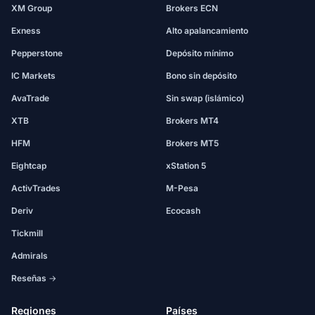
XM Group
Brokers ECN
Exness
Alto apalancamiento
Pepperstone
Depósito mínimo
IC Markets
Bono sin depósito
AvaTrade
Sin swap (islámico)
XTB
Brokers MT4
HFM
Brokers MT5
Eightcap
xStation 5
ActivTrades
M-Pesa
Deriv
Ecocash
Tickmill
Admirals
Reseñas →
Regiones
Países