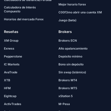
Mejor horario forex
Calculadora de Interés
Compuesto
C00f3mo abrir una cuenta XM
Horarios del mercado Forex
Juego (beta)
Reseñas
Brokers
XM Group
Brokers ECN
Exness
Alto apalancamiento
Pepperstone
Depósito mínimo
IC Markets
Bono sin depósito
AvaTrade
Sin swap (islámico)
XTB
Brokers MT4
HFM
Brokers MT5
Eightcap
xStation 5
ActivTrades
M-Pesa