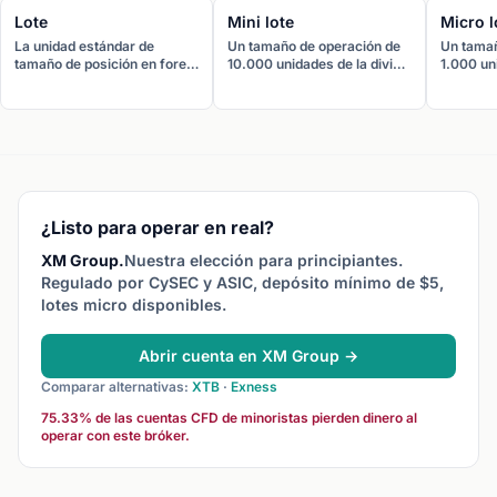
Lote
Mini lote
Micro l
La unidad estándar de
Un tamaño de operación de
Un tamañ
tamaño de posición en forex.
10.000 unidades de la divisa
1.000 un
Un lote estándar equivale a
base, equivalente a una
base, eq
100.000 unidades de la
décima parte de un lote
centésim
divisa base.
estándar. Un pip vale
estándar
aproximadamente 1 $ en
aproxima
EUR/USD.
EUR/USD
¿Listo para operar en real?
XM Group.
Nuestra elección para principiantes.
Regulado por CySEC y ASIC, depósito mínimo de $5,
lotes micro disponibles.
Abrir cuenta en XM Group →
Comparar alternativas:
XTB
·
Exness
75.33% de las cuentas CFD de minoristas pierden dinero al
operar con este bróker.