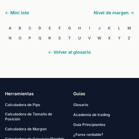
← Mini lote
Nivel de margen →
A
B
C
D
E
F
G
H
I
J
K
L
M
N
O
P
Q
R
S
T
U
V
W
X
Y
Z
← Volver al glosario
Herramientas
Guías
Calculadora de Pips
Glosario
Calculadora de Tamaño de
Academia de trading
Posición
Guía Principiantes
Calculadora de Margen
¿Forex rentable?
Calculadora de Ganancia/Pérdida