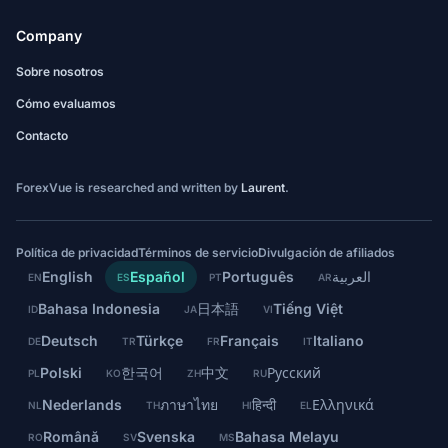
Company
Sobre nosotros
Cómo evaluamos
Contacto
ForexVue is researched and written by
Laurent
.
Política de privacidad
Términos de servicio
Divulgación de afiliados
English
Español
Português
العربية
EN
ES
PT
AR
Bahasa Indonesia
日本語
Tiếng Việt
ID
JA
VI
Deutsch
Türkçe
Français
Italiano
DE
TR
FR
IT
Polski
한국어
中文
Русский
PL
KO
ZH
RU
Nederlands
ภาษาไทย
हिन्दी
Ελληνικά
NL
TH
HI
EL
Română
Svenska
Bahasa Melayu
RO
SV
MS