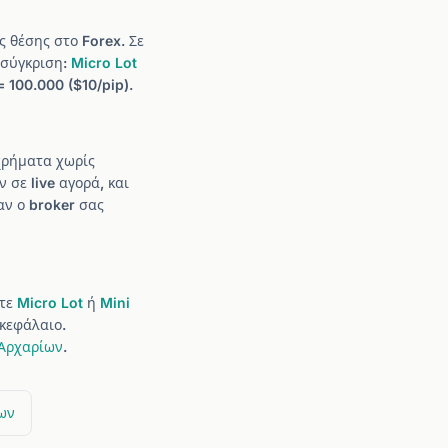
ς θέσης στο Forex. Σε
 σύγκριση:
Micro Lot
 100.000 ($10/pip).
 χρήματα χωρίς
 σε live αγορά, και
αν ο broker σας
στε
Micro Lot
ή
Mini
 κεφάλαιο.
Αρχαρίων
.
ων