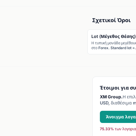
Σχετικοί Όροι
Lot (Μέγεθος Θέσης)
Η τυπική μονάδα μεγέθου
στο Forex. Standard lot =
100.000 μονάδες base
currency.
Έτοιμοι για σ
XM Group.
Η επιλ
USD, διαθέσιμα m
Άνοιγμα λογ
75.33% των λογαρια