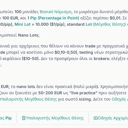
σωπεύει 100 μονάδες
Βασικό Νόμισμα
, το μικρότερο δυνατό μέγεθο
= 100 EUR, και 1
Pip (Percentage in Point)
αξίζει περίπου $0,01. Σε
10/pip),
Mini Lot
= 10.000 ($1/pip), standard
Lot (Μέγεθος Θέσης)
=
σιμοποιεί Nano Lots;
δανικά για: αρχάριους που θέλουν να κάνουν trade με πραγματικά
ade μπορεί να κοστίσει μόνο $0,10-0,50), testing νέων στρατηγικών
ό κεφάλαιο ($10-50). Δεν τα προσφέρουν όλοι οι brokers: ελέγξτε 
.
EUR, τα nano lots δεν είναι πρακτικά (πολύ μικρά). Χρησιμοποιή
ίζουν αν ξεκινάτε με 50-200 EUR ως "live practice" πριν αυξήσετε
Υπολογιστής Μεγέθους Θέσης
για σωστό sizing. Δείτε τον
Οδηγός 
ας Pip
Υπολογιστής Μεγέθους Θέσης
Οδηγός Αρχαρί