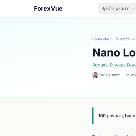
ForexVue
Βρείτε μεσίτη
ForexVue
›
Γλωσσάρι
›
Nano Lo
Βασικές Έννοιες Συ
Από
Laurent
·
Μαρ 
100 μονάδες base 