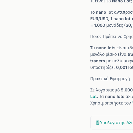
Τι είναι το Nano Lot;
Το nano lot αντιπρο
EUR/USD, 1 nano lot 
= 1.000 μονάδες ($0,
Ποιος Πρέπει να Χρη
Τα nano lots είναι ι
μεγάλο ρίσκο (ένα tr
traders με πολύ μικρ
υποστηρίζει 0,001 lot
Πρακτική Εφαρμογή
Σε λογαριασμό 5.000 
Lot
. Τα nano lots αξ
Χρησιμοποιήστε τον
Υπολογιστής Αξί