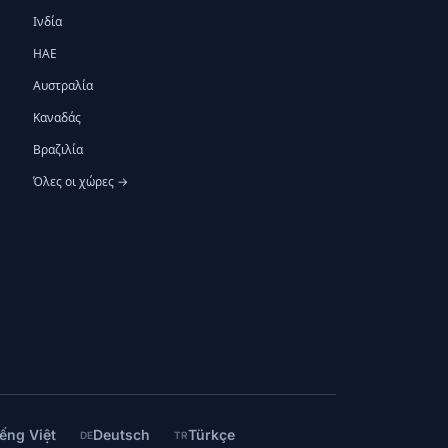
Ινδία
ΗΑΕ
Αυστραλία
Καναδάς
Βραζιλία
Όλες οι χώρες →
ếng Việt
Deutsch
Türkçe
DE
TR