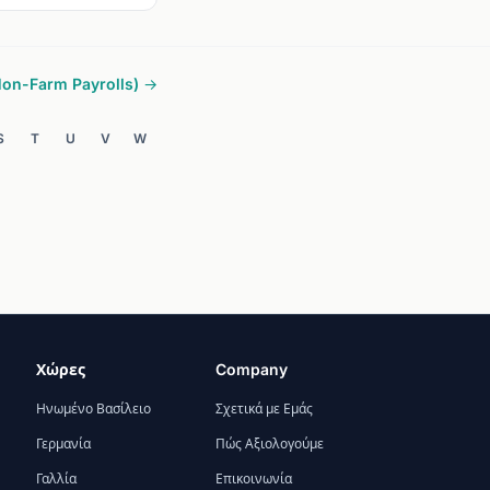
on-Farm Payrolls) →
S
T
U
V
W
Χώρες
Company
Ηνωμένο Βασίλειο
Σχετικά με Εμάς
Γερμανία
Πώς Αξιολογούμε
Γαλλία
Επικοινωνία