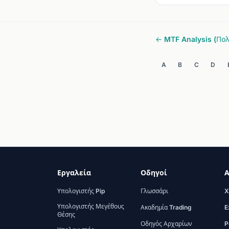
← MTF Analysis (Πο
A
B
C
D
Εργαλεία
Οδηγοί
Α
Υπολογιστής Pip
Γλωσσάρι
X
Υπολογιστής Μεγέθους
Ακαδημία Trading
E
Θέσης
Οδηγός Αρχαρίων
P