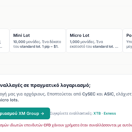
Mini Lot
Micro Lot
Po
ς
10,000 μονάδες. Ένα δέκατο
1,000 μονάδες. Ένα
Υπ
του standard lot. 1 pip ~ $1.
εκατοστό του standard lot. 1
μεγ
pip ~ $0.10. Δημοφιλές στην
ρίσ
Ελλάδα.
υναλλαγές σε πραγματικό λογαριασμό;
ογή μας για αρχάριους. Εποπτεύεται από CySEC και ASIC, ελάχισ
icro lots.
αριασμού XM Group →
Συγκρίνετε εναλλακτικές:
XTB
·
Exness
σμών ιδιωτών επενδυτών CFD χάνουν χρήματα όταν συναλλάσσονται με αυτόν