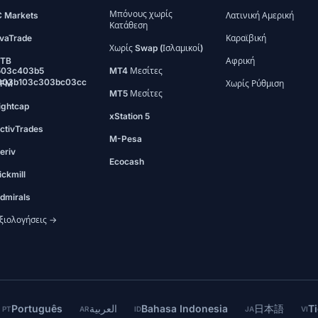
Μπόνους χωρίς
C Markets
Λατινική Αμερική
Κατάθεση
vaTrade
Καραϊβική
Χωρίς Swap (Ισλαμικοί)
TB
Αφρική
503c403b5
MT4 Μεσίτες
903b103c303bc03cc
FM
Χωρίς Ρύθμιση
MT5 Μεσίτες
ightcap
xStation 5
ctivTrades
M-Pesa
eriv
Ecocash
ickmill
dmirals
ξιολογήσεις →
Português
العربية
Bahasa Indonesia
日本語
Ti
PT
AR
ID
JA
VI