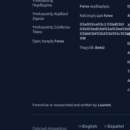
Υπολογιστής
Περιθωρίου
Forex κερδοφόρο;
I
Υπολογιστής Κερδών/
Καλύτερη ώρα forex
A
Ζημιών
03a003ce03c2 03bd03b1
X
Υπολογιστής Σύνθετου
03b103bd03bf03af03be03b
Τόκου
03bb03bf03b303b103c103b
H
XM
Ώρες Αγοράς Forex
E
Παιχνίδι (beta)
A
D
T
A
Α
ForexVue is researched and written by
Laurent
.
English
Español
EN
ES
Πολιτική Απορρήτου