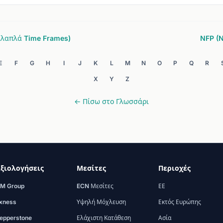
λλαπλά Time Frames)
NFP (N
E
F
G
H
I
J
K
L
M
N
O
P
Q
R
X
Y
Z
← Πίσω στο Γλωσσάρι
ξιολογήσεις
Μεσίτες
Περιοχές
M Group
ECN Μεσίτες
ΕΕ
xness
Υψηλή Μόχλευση
Εκτός Ευρώπης
epperstone
Ελάχιστη Κατάθεση
Ασία