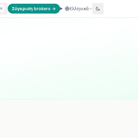
Σύγκριση brokers →
Ελληνικά
⌘K