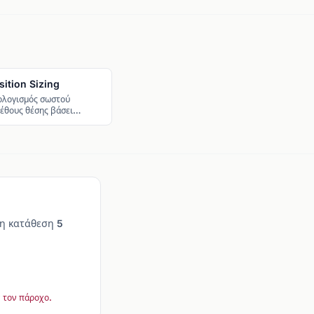
sition Sizing
ολογισμός σωστού
έθους θέσης βάσει
κου, SL και κεφαλαίου.
τη κατάθεση 5
 τον πάροχο.