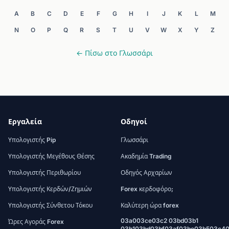
A
B
C
D
E
F
G
H
I
J
K
L
M
N
O
P
Q
R
S
T
U
V
W
X
Y
Z
← Πίσω στο Γλωσσάρι
Εργαλεία
Οδηγοί
Υπολογιστής Pip
Γλωσσάρι
Υπολογιστής Μεγέθους Θέσης
Ακαδημία Trading
Υπολογιστής Περιθωρίου
Οδηγός Αρχαρίων
Υπολογιστής Κερδών/Ζημιών
Forex κερδοφόρο;
Υπολογιστής Σύνθετου Τόκου
Καλύτερη ώρα forex
03a003ce03c2 03bd03b1
Ώρες Αγοράς Forex
03b103bd03bf03af03be03b503c4