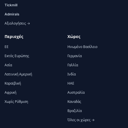
Tickmill
Admirals
Αξιολογήσεις →
Περιοχές
Χώρες
ΕΕ
Ηνωμένο Βασίλειο
Εκτός Ευρώπης
Γερμανία
Ασία
Γαλλία
Λατινική Αμερική
Ινδία
Καραϊβική
ΗΑΕ
Αφρική
Αυστραλία
Χωρίς Ρύθμιση
Καναδάς
Βραζιλία
Όλες οι χώρες →