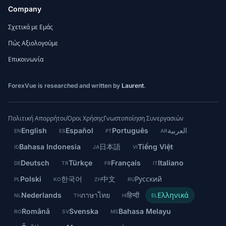
Company
Σχετικά με Εμάς
Πώς Αξιολογούμε
Επικοινωνία
ForexVue is researched and written by
Laurent
.
Πολιτική Απορρήτου
Όροι Χρήσης
Γνωστοποίηση Συνεργασιών
English
Español
Português
العربية
EN
ES
PT
AR
Bahasa Indonesia
日本語
Tiếng Việt
ID
JA
VI
Deutsch
Türkçe
Français
Italiano
DE
TR
FR
IT
Polski
한국어
中文
Русский
PL
KO
ZH
RU
Nederlands
ภาษาไทย
हिन्दी
Ελληνικά
NL
TH
HI
EL
Română
Svenska
Bahasa Melayu
RO
SV
MS