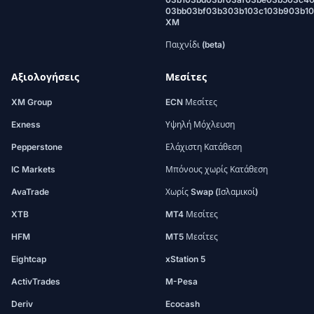
03bb03bf03b303b103c103b903b1
XM
Παιχνίδι (beta)
Αξιολογήσεις
Μεσίτες
XM Group
ECN Μεσίτες
Exness
Υψηλή Μόχλευση
Pepperstone
Ελάχιστη Κατάθεση
IC Markets
Μπόνους χωρίς Κατάθεση
AvaTrade
Χωρίς Swap (Ισλαμικοί)
XTB
MT4 Μεσίτες
HFM
MT5 Μεσίτες
Eightcap
xStation 5
ActivTrades
M-Pesa
Deriv
Ecocash