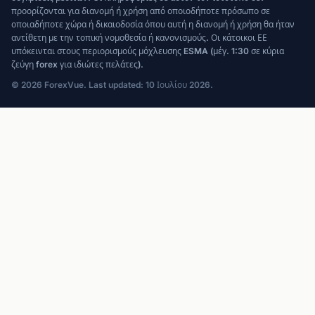
προορίζονται για διανομή ή χρήση από οποιοδήποτε πρόσωπο σε
οποιαδήποτε χώρα ή δικαιοδοσία όπου αυτή η διανομή ή χρήση θα ήταν
αντίθετη με την τοπική νομοθεσία ή κανονισμούς. Οι κάτοικοι ΕΕ
υπόκεινται στους περιορισμούς μόχλευσης ESMA (μέγ. 1:30 σε κύρια
ζεύγη forex για ιδιώτες πελάτες).
© 2026 ForexVue. Last updated: 10 Ιουλίου 2026.