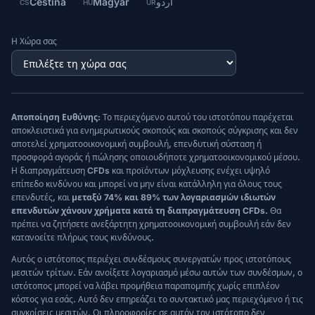
Čeština
Magyar
اردو
CS
HU
UR
Η Χώρα σας
Αποποίηση Ευθύνης:
Το περιεχόμενο αυτού του ιστοτόπου παρέχεται
αποκλειστικά για ενημερωτικούς σκοπούς και σκοπούς σύγκρισης και δεν
αποτελεί χρηματοοικονομική συμβουλή, επενδυτική σύσταση ή
προσφορά αγοράς ή πώλησης οποιουδήποτε χρηματοοικονομικού μέσου.
Η διαπραγμάτευση CFDs και προϊόντων μόχλευσης ενέχει υψηλό
επίπεδο κινδύνου και μπορεί να μην είναι κατάλληλη για όλους τους
επενδυτές, και
μεταξύ 74% και 89% των λογαριασμών ιδιωτών
επενδυτών χάνουν χρήματα κατά τη διαπραγμάτευση CFDs.
Θα
πρέπει να ζητήσετε ανεξάρτητη χρηματοοικονομική συμβουλή εάν δεν
κατανοείτε πλήρως τους κινδύνους.
Αυτός ο ιστότοπος περιέχει συνδέσμους συνεργατών προς ιστοτόπους
μεσιτών τρίτων. Εάν ανοίξετε λογαριασμό μέσω αυτών των συνδέσμων, ο
ιστότοπος μπορεί να λάβει προμήθεια παραπομπής χωρίς επιπλέον
κόστος για εσάς. Αυτό δεν επηρεάζει το συντακτικό μας περιεχόμενο ή τις
συγκρίσεις μεσιτών. Οι πληροφορίες σε αυτόν τον ιστότοπο δεν