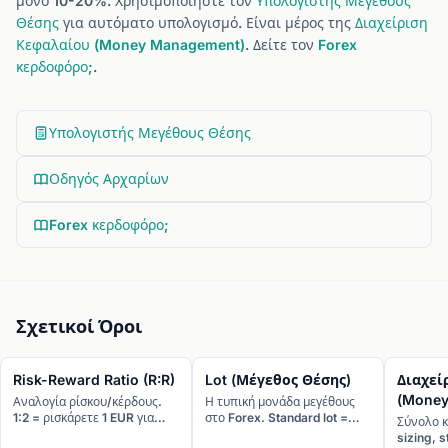
μόνο 10-20%. Χρησιμοποιήστε τον
Υπολογιστής Μεγέθους
Θέσης
για αυτόματο υπολογισμό. Είναι μέρος της
Διαχείριση
Κεφαλαίου (Money Management)
. Δείτε τον
Forex
κερδοφόρο;
.
Υπολογιστής Μεγέθους Θέσης
Οδηγός Αρχαρίων
Forex κερδοφόρο;
Σχετικοί Όροι
Risk-Reward Ratio (R:R)
Lot (Μέγεθος Θέσης)
Διαχεί
(Money
Αναλογία ρίσκου/κέρδους.
Η τυπική μονάδα μεγέθους
1:2 = ρισκάρετε 1 EUR για
στο Forex. Standard lot =
Σύνολο κ
κέρδος 2 EUR.
100.000 μονάδες base
sizing, s