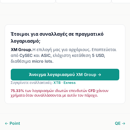
currency.
risk/rew
επιβίωση
Έτοιμοι για συναλλαγές σε πραγματικό
λογαριασμό;
XM Group.
Η επιλογή μας για αρχάριους. Εποπτεύεται
από CySEC και ASIC, ελάχιστη κατάθεση 5 USD,
διαθέσιμα micro lots.
Άνοιγμα λογαριασμού XM Group →
Συγκρίνετε εναλλακτικές:
XTB
·
Exness
75.33% των λογαριασμών ιδιωτών επενδυτών CFD χάνουν
χρήματα όταν συναλλάσσονται με αυτόν τον πάροχο.
← Point
QE →