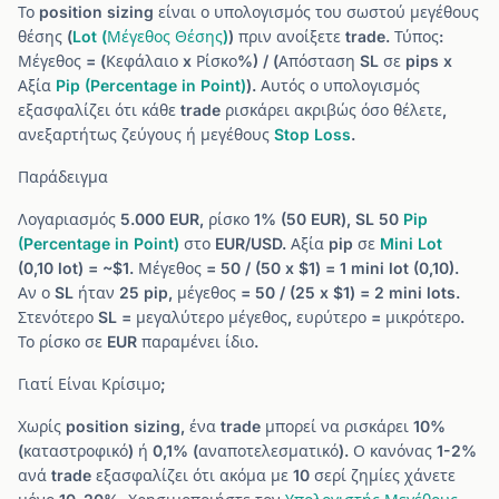
Το position sizing είναι ο υπολογισμός του σωστού μεγέθους
θέσης (
Lot (Μέγεθος Θέσης)
) πριν ανοίξετε trade. Τύπος:
Μέγεθος = (Κεφάλαιο x Ρίσκο%) / (Απόσταση SL σε pips x
Αξία
Pip (Percentage in Point)
). Αυτός ο υπολογισμός
εξασφαλίζει ότι κάθε trade ρισκάρει ακριβώς όσο θέλετε,
ανεξαρτήτως ζεύγους ή μεγέθους
Stop Loss
.
Παράδειγμα
Λογαριασμός 5.000 EUR, ρίσκο 1% (50 EUR), SL 50
Pip
(Percentage in Point)
στο EUR/USD. Αξία pip σε
Mini Lot
(0,10 lot) = ~$1. Μέγεθος = 50 / (50 x $1) = 1 mini lot (0,10).
Αν ο SL ήταν 25 pip, μέγεθος = 50 / (25 x $1) = 2 mini lots.
Στενότερο SL = μεγαλύτερο μέγεθος, ευρύτερο = μικρότερο.
Το ρίσκο σε EUR παραμένει ίδιο.
Γιατί Είναι Κρίσιμο;
Χωρίς position sizing, ένα trade μπορεί να ρισκάρει 10%
(καταστροφικό) ή 0,1% (αναποτελεσματικό). Ο κανόνας 1-2%
ανά trade εξασφαλίζει ότι ακόμα με 10 σερί ζημίες χάνετε