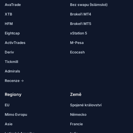
AvaTrade
Bez swapu (Islámské)
XTB
Brokeři MT4
HFM
Brokeři MT5
Eightcap
xStation 5
ActivTrades
M-Pesa
Deriv
Ecocash
Tickmill
Admirals
Recenze →
Regiony
Země
EU
Spojené království
Mimo Evropu
Německo
Asie
Francie