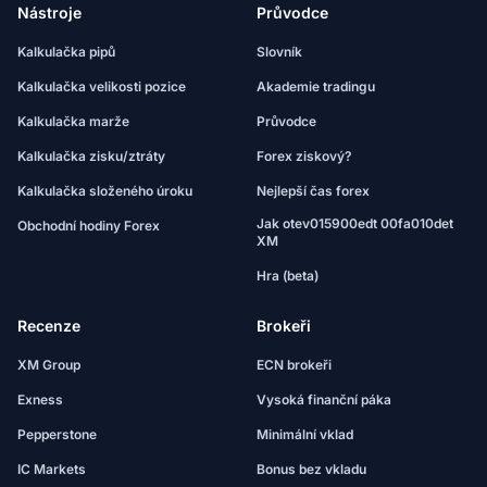
Nástroje
Průvodce
Kalkulačka pipů
Slovník
Kalkulačka velikosti pozice
Akademie tradingu
Kalkulačka marže
Průvodce
Kalkulačka zisku/ztráty
Forex ziskový?
Kalkulačka složeného úroku
Nejlepší čas forex
Jak otev015900edt 00fa010det
Obchodní hodiny Forex
XM
Hra (beta)
Recenze
Brokeři
XM Group
ECN brokeři
Exness
Vysoká finanční páka
Pepperstone
Minimální vklad
IC Markets
Bonus bez vkladu