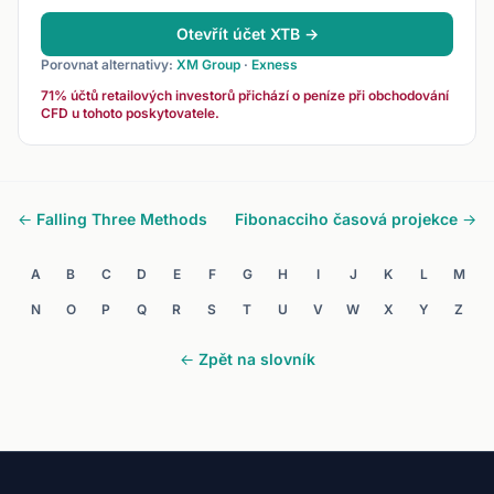
Otevřít účet XTB →
Porovnat alternativy:
XM Group
·
Exness
71% účtů retailových investorů přichází o peníze při obchodování
CFD u tohoto poskytovatele.
← Falling Three Methods
Fibonacciho časová projekce →
A
B
C
D
E
F
G
H
I
J
K
L
M
N
O
P
Q
R
S
T
U
V
W
X
Y
Z
← Zpět na slovník