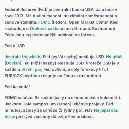
Federal Reserve (Fed) je centrální banka USA, založena v
roce 1913. Má duální mandát: maximální zaměstnanost a
cenová stabilita.
FOMC
(Federal Open Market Committee)
rozhoduje o
Úroková sazba
osmkrát ročně. Rozhodnutí
Fedu jsou nejsledovanější událostí na forexu.
Fed a USD
Jestřábí (Hawkish)
Fed (vyšší sazby) posiluje USD.
Holubičí
(Dovish)
Fed (nižší sazby) oslabuje USD. Protože USD je v
každém
Hlavní pár
, Fed ovlivňuje celý forexový trh. I
EUR/CZK nepřímo reaguje na Fedova rozhodnutí.
Fed kalendář
FOMC schůze: 8x ročně (časy na ekonomickém kalendáři).
Jackson Hole symposium (srpen): klíčové projevy. Fed
minutes: zápisy ze schůze (3 týdny po). Náš
Nejlepší čas
forex
pokrývá všechny důležité Fed události.