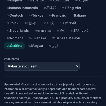
English
Español
Português
العربية
EN
ES
PT
AR
Bahasa Indonesia
日本語
Tiếng Việt
ID
JA
VI
Deutsch
Türkçe
Français
Italiano
DE
TR
FR
IT
Polski
한국어
中文
Русский
PL
KO
ZH
RU
Nederlands
ภาษาไทย
हिन्दी
Ελληνικά
NL
TH
HI
EL
Română
Svenska
Bahasa Melayu
RO
SV
MS
Čeština
Magyar
اردو
CS
HU
UR
Vaše země
Upozornění:
Obsah na této webové stránce je poskytován pouze pro
informační a srovnávací účely a nepředstavuje finanční poradenství,
investiční doporučení ani nabídku ke koupi či prodeji jakéhokoli
finančního nástroje. Obchodování s CFD a produkty s pákovým efektem
nese vysokou míru rizika a nemusí být vhodné pro všechny investory,