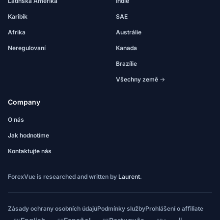
Latinská Amerika
Indie
Karibik
SAE
Afrika
Austrálie
Neregulovaní
Kanada
Brazílie
Všechny země →
Company
O nás
Jak hodnotíme
Kontaktujte nás
ForexVue is researched and written by
Laurent
.
Zásady ochrany osobních údajů
Podmínky služby
Prohlášení o affiliate