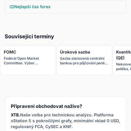
Nejlepší čas forex
Související termíny
FOMC
Úroková sazba
Kvantit
(QE)
Federal Open Market
Sazba stanovená centrální
Committee. Výbor
bankou pro půjčování peněz.
Nekonve
{glossaryLink:federal-
Nejdůležitější faktor
politika,
reserve}, který rozhoduje o
ovlivňující hodnotu měny na
nakupuje
amerických úrokových
forexu.
aktiva k
sazbách. Schůzuje osmkrát
zásoby a
ročně.
dlouhod
Připraveni obchodovat naživo?
XTB.
Naše volba pro technickou analýzu. Platforma
xStation 5 s pokročilými grafy, minimální vklad 0 USD,
regulovaný FCA, CySEC a KNF.