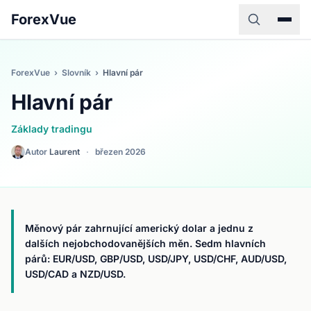
ForexVue
ForexVue
›
Slovník
›
Hlavní pár
Hlavní pár
Základy tradingu
Autor
Laurent
·
březen 2026
Měnový pár zahrnující americký dolar a jednu z
dalších nejobchodovanějších měn. Sedm hlavních
párů: EUR/USD, GBP/USD, USD/JPY, USD/CHF, AUD/USD,
USD/CAD a NZD/USD.