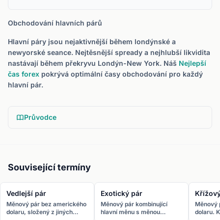
Obchodování hlavních párů
Hlavní páry jsou nejaktivnější během londýnské a
newyorské seance. Nejtěsnější spready a nejhlubší likvidita
nastávají během překryvu Londýn-New York. Náš
Nejlepší
čas forex
pokrývá optimální časy obchodování pro každý
hlavní pár.
Průvodce
Související termíny
Vedlejší pár
Exotický pár
Křížový
Měnový pár bez amerického
Měnový pár kombinující
Měnový 
dolaru, složený z jiných
hlavní měnu s měnou
dolaru. 
hlavních měn. Příklady:
rozvojové ekonomiky.
obchoduj