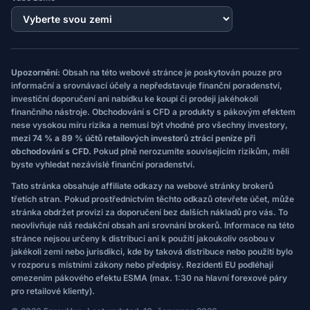
Upozornění:
Obsah na této webové stránce je poskytován pouze pro
informační a srovnávací účely a nepředstavuje finanční poradenství,
investiční doporučení ani nabídku ke koupi či prodeji jakéhokoli
finančního nástroje. Obchodování s CFD a produkty s pákovým efektem
nese vysokou míru rizika a nemusí být vhodné pro všechny investory,
mezi 74 % a 89 % účtů retailových investorů ztrácí peníze při
obchodování s CFD.
Pokud plně nerozumíte souvisejícím rizikům, měli
byste vyhledat nezávislé finanční poradenství.
Tato stránka obsahuje affiliate odkazy na webové stránky brokerů
třetích stran. Pokud prostřednictvím těchto odkazů otevřete účet, může
stránka obdržet provizi za doporučení bez dalších nákladů pro vás. To
neovlivňuje náš redakční obsah ani srovnání brokerů. Informace na této
stránce nejsou určeny k distribuci ani k použití jakoukoliv osobou v
jakékoli zemi nebo jurisdikci, kde by taková distribuce nebo použití bylo
v rozporu s místními zákony nebo předpisy. Rezidenti EU podléhají
omezením pákového efektu ESMA (max. 1:30 na hlavní forexové páry
pro retailové klienty).