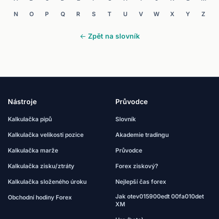
N
O
P
Q
R
S
T
U
V
W
X
Y
Z
← Zpět na slovník
Nástroje
Průvodce
Kalkulačka pipů
Slovník
Kalkulačka velikosti pozice
Akademie tradingu
Kalkulačka marže
Průvodce
Kalkulačka zisku/ztráty
Forex ziskový?
Kalkulačka složeného úroku
Nejlepší čas forex
Jak otev015900edt 00fa010det
Obchodní hodiny Forex
XM