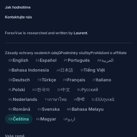
Jak hodnotíme
Kontaktujte nás
ForexVue is researched and written by
Laurent
.
Zásady ochrany osobních údajů
Podmínky služby
Prohlášení o affiliate
English
Español
Português
العربية
EN
ES
PT
AR
Bahasa Indonesia
日本語
Tiếng Việt
ID
JA
VI
Deutsch
Türkçe
Français
Italiano
DE
TR
FR
IT
Polski
한국어
中文
Русский
PL
KO
ZH
RU
Nederlands
ภาษาไทย
हिन्दी
Ελληνικά
NL
TH
HI
EL
Română
Svenska
Bahasa Melayu
RO
SV
MS
Čeština
Magyar
اردو
CS
HU
UR
Vaše země