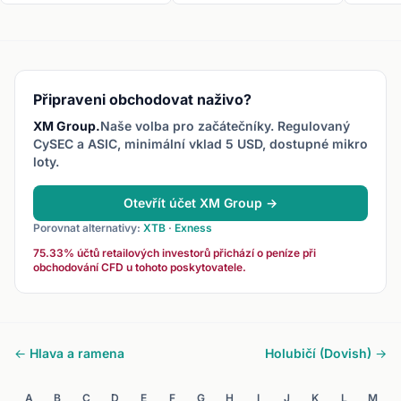
EUR/GBP, EUR/JPY,
Příklady: USD/TRY,
konverz
GBP/JPY. Také nazývaný
EUR/ZAR, USD/MXN,
Synonymu
křížový pár.
EUR/CZK.
Připraveni obchodovat naživo?
XM Group.
Naše volba pro začátečníky. Regulovaný
CySEC a ASIC, minimální vklad 5 USD, dostupné mikro
loty.
Otevřít účet XM Group →
Porovnat alternativy:
XTB
·
Exness
75.33% účtů retailových investorů přichází o peníze při
obchodování CFD u tohoto poskytovatele.
← Hlava a ramena
Holubičí (Dovish) →
A
B
C
D
E
F
G
H
I
J
K
L
M