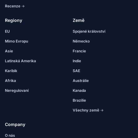
Recenze →
Regiony
Země
EU
Spojené království
Mimo Evropu
Německo
Asie
Francie
Latinská Amerika
Indie
Karibik
SAE
Afrika
Austrálie
Neregulovaní
Kanada
Brazílie
Všechny země →
Company
O nás