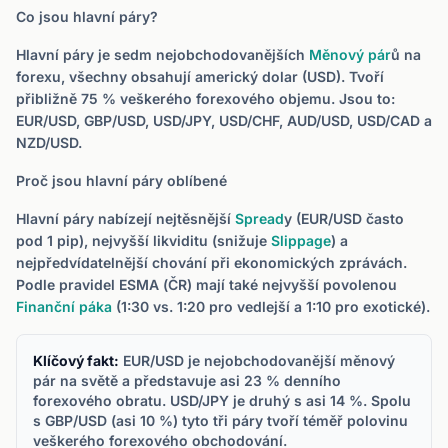
Co jsou hlavní páry?
Hlavní páry je sedm nejobchodovanějších
Měnový pár
ů na
forexu, všechny obsahují americký dolar (USD). Tvoří
přibližně 75 % veškerého forexového objemu. Jsou to:
EUR/USD, GBP/USD, USD/JPY, USD/CHF, AUD/USD, USD/CAD a
NZD/USD.
Proč jsou hlavní páry oblíbené
Hlavní páry nabízejí nejtěsnější
Spread
y (EUR/USD často
pod 1 pip), nejvyšší likviditu (snižuje
Slippage
) a
nejpředvídatelnější chování při ekonomických zprávách.
Podle pravidel ESMA (ČR) mají také nejvyšší povolenou
Finanční páka
(1:30 vs. 1:20 pro vedlejší a 1:10 pro exotické).
Klíčový fakt:
EUR/USD je nejobchodovanější měnový
pár na světě a představuje asi 23 % denního
forexového obratu. USD/JPY je druhý s asi 14 %. Spolu
s GBP/USD (asi 10 %) tyto tři páry tvoří téměř polovinu
veškerého forexového obchodování.