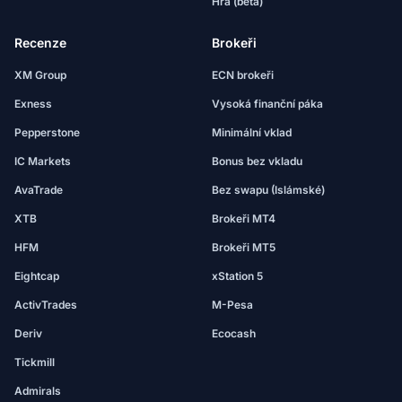
Hra (beta)
Recenze
Brokeři
XM Group
ECN brokeři
Exness
Vysoká finanční páka
Pepperstone
Minimální vklad
IC Markets
Bonus bez vkladu
AvaTrade
Bez swapu (Islámské)
XTB
Brokeři MT4
HFM
Brokeři MT5
Eightcap
xStation 5
ActivTrades
M-Pesa
Deriv
Ecocash
Tickmill
Admirals