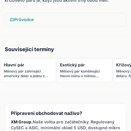
křížového páru je, když jsou aktivní trhy obou měn.
Průvodce
Související termíny
Hlavní pár
Exotický pár
Křížový
Měnový pár zahrnující
Měnový pár kombinující
Měnový 
americký dolar a jednu z
hlavní měnu s měnou
dolaru. 
dalších nejobchodovanějších
rozvojové ekonomiky.
obchoduj
měn. Sedm hlavních párů:
Příklady: USD/TRY,
konverz
EUR/USD, GBP/USD,
EUR/ZAR, USD/MXN,
Synonymu
USD/JPY, USD/CHF,
EUR/CZK.
AUD/USD, USD/CAD a
NZD/USD.
Připraveni obchodovat naživo?
XM Group.
Naše volba pro začátečníky. Regulovaný
CySEC a ASIC, minimální vklad 5 USD, dostupné mikro