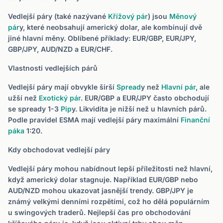
Vedlejší páry (také nazývané
Křížový pár
) jsou
Měnový
pár
y, které neobsahují americký dolar, ale kombinují dvě
jiné hlavní měny. Oblíbené příklady: EUR/GBP, EUR/JPY,
GBP/JPY, AUD/NZD a EUR/CHF.
Vlastnosti vedlejších párů
Vedlejší páry mají obvykle širší
Spread
y než
Hlavní pár
, ale
užší než
Exotický pár
. EUR/GBP a EUR/JPY často obchodují
se spready 1-3
Pip
y. Likvidita je nižší než u hlavních párů.
Podle pravidel ESMA mají vedlejší páry maximální
Finanční
páka
1:20.
Kdy obchodovat vedlejší páry
Vedlejší páry mohou nabídnout lepší příležitosti než hlavní,
když americký dolar stagnuje. Například EUR/GBP nebo
AUD/NZD mohou ukazovat jasnější trendy. GBP/JPY je
známý velkými denními rozpětími, což ho dělá populárním
u swingových traderů. Nejlepší čas pro obchodování