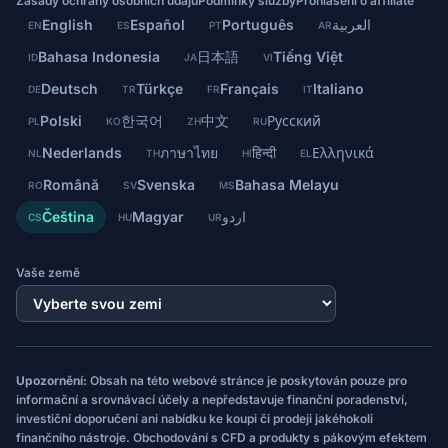
Zásady ochrany osobních údajů
Podmínky služby
Prohlášení o affiliate
English
Español
Português
العربية
EN
ES
PT
AR
Bahasa Indonesia
日本語
Tiếng Việt
ID
JA
VI
Deutsch
Türkçe
Français
Italiano
DE
TR
FR
IT
Polski
한국어
中文
Русский
PL
KO
ZH
RU
Nederlands
ภาษาไทย
हिन्दी
Ελληνικά
NL
TH
HI
EL
Română
Svenska
Bahasa Melayu
RO
SV
MS
Čeština
Magyar
اردو
CS
HU
UR
Vaše země
Upozornění:
Obsah na této webové stránce je poskytován pouze pro
informační a srovnávací účely a nepředstavuje finanční poradenství,
investiční doporučení ani nabídku ke koupi či prodeji jakéhokoli
finančního nástroje. Obchodování s CFD a produkty s pákovým efektem