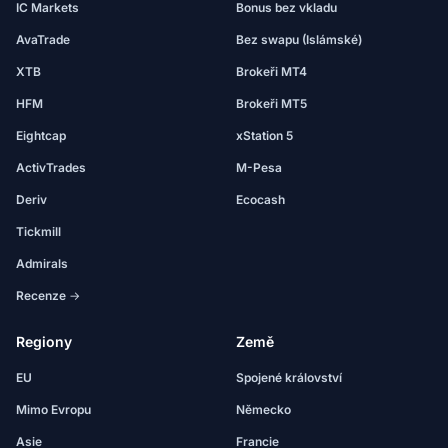
IC Markets
Bonus bez vkladu
AvaTrade
Bez swapu (Islámské)
XTB
Brokeři MT4
HFM
Brokeři MT5
Eightcap
xStation 5
ActivTrades
M-Pesa
Deriv
Ecocash
Tickmill
Admirals
Recenze →
Regiony
Země
EU
Spojené království
Mimo Evropu
Německo
Asie
Francie