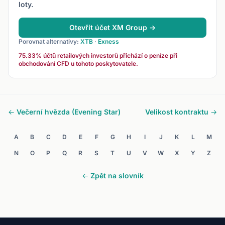
loty.
Otevřít účet XM Group →
Porovnat alternativy:
XTB
·
Exness
75.33% účtů retailových investorů přichází o peníze při
obchodování CFD u tohoto poskytovatele.
← Večerní hvězda (Evening Star)
Velikost kontraktu →
A
B
C
D
E
F
G
H
I
J
K
L
M
N
O
P
Q
R
S
T
U
V
W
X
Y
Z
← Zpět na slovník