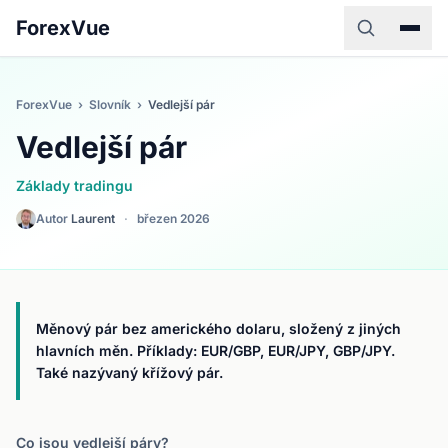
ForexVue
ForexVue
›
Slovník
›
Vedlejší pár
Vedlejší pár
Základy tradingu
Autor
Laurent
·
březen 2026
Měnový pár bez amerického dolaru, složený z jiných
hlavních měn. Příklady: EUR/GBP, EUR/JPY, GBP/JPY.
Také nazývaný křížový pár.
Co jsou vedlejší páry?