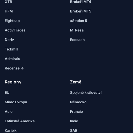
XTB
Brokeři MT4
HFM
Brokeři MT5
Eightcap
xStation 5
ActivTrades
M-Pesa
Deriv
Ecocash
Tickmill
Admirals
Recenze →
Regiony
Země
EU
Spojené království
Mimo Evropu
Německo
Asie
Francie
Latinská Amerika
Indie
Karibik
SAE