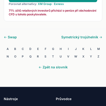
Porovnat alternativy:
XM Group
·
Exness
71% účtů retailových investorů přichází o peníze při obchodování
CFD u tohoto poskytovatele.
← Swap
Symetrický trojúhelník →
A
B
C
D
E
F
G
H
I
J
K
L
M
N
O
P
Q
R
S
T
U
V
W
X
Y
Z
← Zpět na slovník
Nástroje
Průvodce