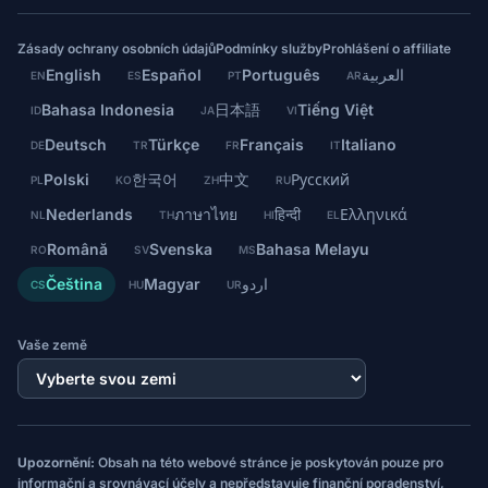
Zásady ochrany osobních údajů
Podmínky služby
Prohlášení o affiliate
English
Español
Português
العربية
EN
ES
PT
AR
Bahasa Indonesia
日本語
Tiếng Việt
ID
JA
VI
Deutsch
Türkçe
Français
Italiano
DE
TR
FR
IT
Polski
한국어
中文
Русский
PL
KO
ZH
RU
Nederlands
ภาษาไทย
हिन्दी
Ελληνικά
NL
TH
HI
EL
Română
Svenska
Bahasa Melayu
RO
SV
MS
Čeština
Magyar
اردو
CS
HU
UR
Vaše země
Upozornění:
Obsah na této webové stránce je poskytován pouze pro
informační a srovnávací účely a nepředstavuje finanční poradenství,