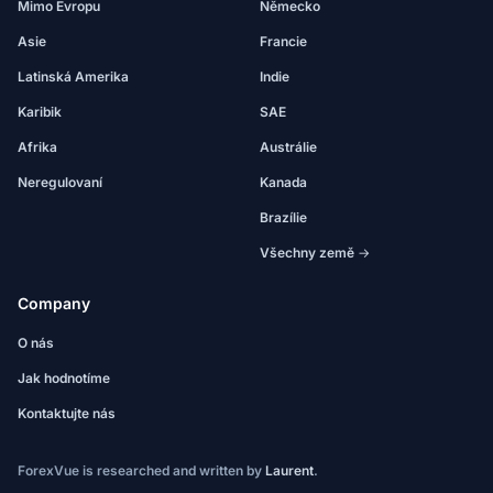
Mimo Evropu
Německo
Asie
Francie
Latinská Amerika
Indie
Karibik
SAE
Afrika
Austrálie
Neregulovaní
Kanada
Brazílie
Všechny země →
Company
O nás
Jak hodnotíme
Kontaktujte nás
ForexVue is researched and written by
Laurent
.