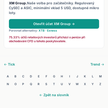
XM Group.
Naše volba pro začátečníky. Regulovaný
CySEC a ASIC, minimální vklad 5 USD, dostupné mikro
loty.
Otevřít účet XM Group →
Porovnat alternativy:
XTB
·
Exness
75.33% účtů retailových investorů přichází o peníze při
obchodování CFD u tohoto poskytovatele.
← Tick
Trend →
A
B
C
D
E
F
G
H
I
J
K
L
M
N
O
P
Q
R
S
T
U
V
W
X
Y
Z
← Zpět na slovník