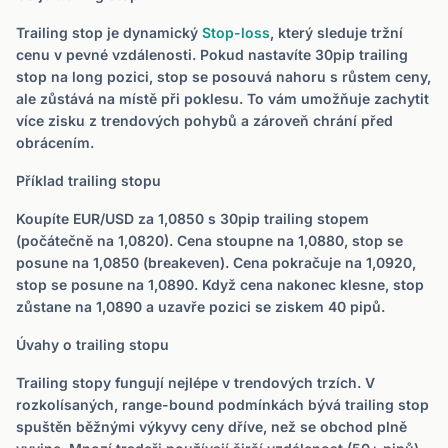
Trailing stop je dynamický
Stop-loss
, který sleduje tržní
cenu v pevné vzdálenosti. Pokud nastavíte 30pip trailing
stop na long pozici, stop se posouvá nahoru s růstem ceny,
ale zůstává na místě při poklesu. To vám umožňuje zachytit
více zisku z trendových pohybů a zároveň chrání před
obrácením.
Příklad trailing stopu
Koupíte EUR/USD za 1,0850 s 30pip trailing stopem
(počátečně na 1,0820). Cena stoupne na 1,0880, stop se
posune na 1,0850 (breakeven). Cena pokračuje na 1,0920,
stop se posune na 1,0890. Když cena nakonec klesne, stop
zůstane na 1,0890 a uzavře pozici se ziskem 40 pipů.
Úvahy o trailing stopu
Trailing stopy fungují nejlépe v trendových trzích. V
rozkolísaných, range-bound podmínkách bývá trailing stop
spuštěn běžnými výkyvy ceny dříve, než se obchod plně