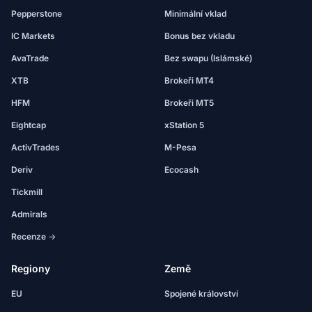
Pepperstone
Minimální vklad
IC Markets
Bonus bez vkladu
AvaTrade
Bez swapu (Islámské)
XTB
Brokeři MT4
HFM
Brokeři MT5
Eightcap
xStation 5
ActivTrades
M-Pesa
Deriv
Ecocash
Tickmill
Admirals
Recenze →
Regiony
Země
EU
Spojené království