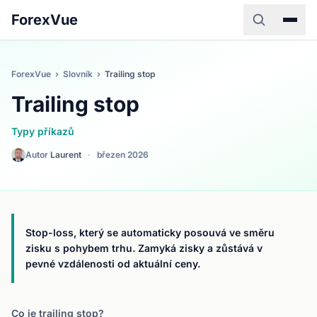
ForexVue
ForexVue
›
Slovník
›
Trailing stop
Trailing stop
Typy příkazů
Autor
Laurent
·
březen 2026
Stop-loss, který se automaticky posouvá ve směru
zisku s pohybem trhu. Zamyká zisky a zůstává v
pevné vzdálenosti od aktuální ceny.
Co je trailing stop?