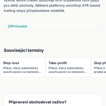
vyvine. Mnozí tradeři používají širší vzdálenost (50+ pipů)
pro delší obchody. Některé platformy umožňují ATR-based
trailing stopy přizpůsobené volatilitě.
Průvodce
Související termíny
Stop-loss
Take-profit
Stop př
Příkaz, který automaticky
Příkaz, který automaticky
Příkaz k
uzavře pozici za stanovenou
uzavře pozici za stanovenou
prodeji p
cenu k omezení ztrát.
cenu k zajištění zisku.
Stop pří
Nejdůležitější nástroj řízení
Ziskový protějšek stop-
spouštěc
rizik na forexu.
lossu.
tržními p
Připraveni obchodovat naživo?