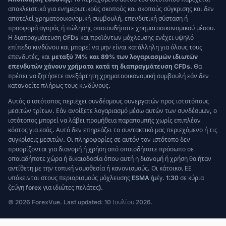
αποκλειστικά για ενημερωτικούς σκοπούς και σκοπούς σύγκρισης και δεν
αποτελεί χρηματοοικονομική συμβουλή, επενδυτική σύσταση ή
προσφορά αγοράς ή πώλησης οποιουδήποτε χρηματοοικονομικού μέσου.
Η διαπραγμάτευση CFDs και προϊόντων μόχλευσης ενέχει υψηλό
επίπεδο κινδύνου και μπορεί να μην είναι κατάλληλη για όλους τους
επενδυτές, και
μεταξύ 74% και 89% των λογαριασμών ιδιωτών
επενδυτών χάνουν χρήματα κατά τη διαπραγμάτευση CFDs.
Θα
πρέπει να ζητήσετε ανεξάρτητη χρηματοοικονομική συμβουλή εάν δεν
κατανοείτε πλήρως τους κινδύνους.
Αυτός ο ιστότοπος περιέχει συνδέσμους συνεργατών προς ιστοτόπους
μεσιτών τρίτων. Εάν ανοίξετε λογαριασμό μέσω αυτών των συνδέσμων, ο
ιστότοπος μπορεί να λάβει προμήθεια παραπομπής χωρίς επιπλέον
κόστος για εσάς. Αυτό δεν επηρεάζει το συντακτικό μας περιεχόμενο ή τις
συγκρίσεις μεσιτών. Οι πληροφορίες σε αυτόν τον ιστότοπο δεν
προορίζονται για διανομή ή χρήση από οποιοδήποτε πρόσωπο σε
οποιαδήποτε χώρα ή δικαιοδοσία όπου αυτή η διανομή ή χρήση θα ήταν
αντίθετη με την τοπική νομοθεσία ή κανονισμούς. Οι κάτοικοι ΕΕ
υπόκεινται στους περιορισμούς μόχλευσης ESMA (μέγ. 1:30 σε κύρια
ζεύγη forex για ιδιώτες πελάτες).
© 2026 ForexVue. Last updated: 10 Ιουλίου 2026.