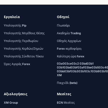
Εργαλεία
Οδηγοί
Υπολογιστής Pip
Γλωσσάρι
Υπολογιστής Μεγέθους Θέσης
Ακαδημία Trading
Υπολογιστής Περιθωρίου
Οδηγός Αρχαρίων
Υπολογιστής Κερδών/Ζημιών
Forex κερδοφόρο;
Υπολογιστής Σύνθετου Τόκου
Καλύτερη ώρα forex
03a003ce03c2 03bd03b1
Ώρες Αγοράς Forex
03b103bd03bf03af03be03b503c4
03bb03bf03b303b103c103b903b1
XM
Παιχνίδι (beta)
Αξιολογήσεις
Μεσίτες
XM Group
ECN Μεσίτες