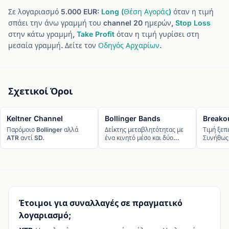
Σε λογαριασμό 5.000 EUR:
Long (Θέση Αγοράς)
όταν η τιμή
σπάει την άνω γραμμή του channel 20 ημερών,
Stop Loss
στην κάτω γραμμή,
Take Profit
όταν η τιμή γυρίσει στη
μεσαία γραμμή. Δείτε τον
Οδηγός Αρχαρίων
.
Σχετικοί Όροι
Keltner Channel
Bollinger Bands
Breako
Παρόμοιο Bollinger αλλά
Δείκτης μεταβλητότητας με
Τιμή ξεπ
ATR αντί SD.
ένα κινητό μέσο και δύο
Συνήθως
ζώνες σε ±2 τυπικές
αποκλίσεις. Δείχνει πόσο
εκτεταμένη είναι η τρέχουσα
κίνηση της τιμής.
Έτοιμοι για συναλλαγές σε πραγματικό
λογαριασμό;