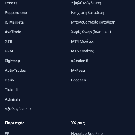
Exness
Υψηλή Μόχλευση
Pepperstone
Ελάχιστη Κατάθεση
IC Markets
Μπόνους χωρίς Κατάθεση
AvaTrade
Χωρίς Swap (Ισλαμικοί)
XTB
MT4 Μεσίτες
HFM
MT5 Μεσίτες
Eightcap
xStation 5
ActivTrades
M-Pesa
Deriv
Ecocash
Tickmill
Admirals
Αξιολογήσεις →
Περιοχές
Χώρες
ΕΕ
Ηνωμένο Βασίλειο