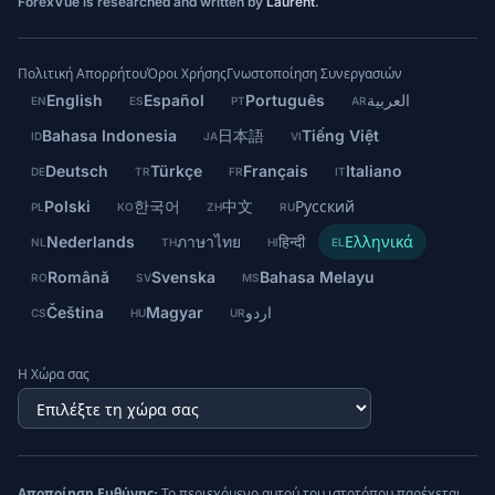
ForexVue is researched and written by
Laurent
.
Πολιτική Απορρήτου
Όροι Χρήσης
Γνωστοποίηση Συνεργασιών
English
Español
Português
العربية
EN
ES
PT
AR
Bahasa Indonesia
日本語
Tiếng Việt
ID
JA
VI
Deutsch
Türkçe
Français
Italiano
DE
TR
FR
IT
Polski
한국어
中文
Русский
PL
KO
ZH
RU
Nederlands
ภาษาไทย
हिन्दी
Ελληνικά
NL
TH
HI
EL
Română
Svenska
Bahasa Melayu
RO
SV
MS
Čeština
Magyar
اردو
CS
HU
UR
Η Χώρα σας
Αποποίηση Ευθύνης:
Το περιεχόμενο αυτού του ιστοτόπου παρέχεται