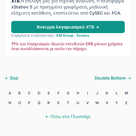
XTB.
Η επιλογή μας για τεχνική ανάλυση. Η πλατφόρμα
xStation 5 με προηγμένα γραφήματα, μηδενική
ελάχιστη κατάθεση, εποπτεύεται από CySEC και FCA.
Άνοιγμα λογαριασμού XTB →
Συγκρίνετε εναλλακτικές:
XM Group
·
Exness
71% των λογαριασμών ιδιωτών επενδυτών CFD χάνουν χρήματα
όταν συναλλάσσονται με αυτόν τον πάροχο.
← Doji
Double Bottom →
A
B
C
D
E
F
G
H
I
J
K
L
M
N
O
P
Q
R
S
T
U
V
W
X
Y
Z
← Πίσω στο Γλωσσάρι