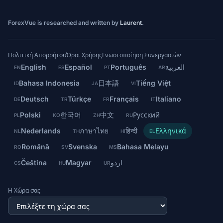
ForexVue is researched and written by
Laurent
.
Πολιτική Απορρήτου
Όροι Χρήσης
Γνωστοποίηση Συνεργασιών
English
Español
Português
العربية
EN
ES
PT
AR
Bahasa Indonesia
日本語
Tiếng Việt
ID
JA
VI
Deutsch
Türkçe
Français
Italiano
DE
TR
FR
IT
Polski
한국어
中文
Русский
PL
KO
ZH
RU
Nederlands
ภาษาไทย
हिन्दी
Ελληνικά
NL
TH
HI
EL
Română
Svenska
Bahasa Melayu
RO
SV
MS
Čeština
Magyar
اردو
CS
HU
UR
Η Χώρα σας