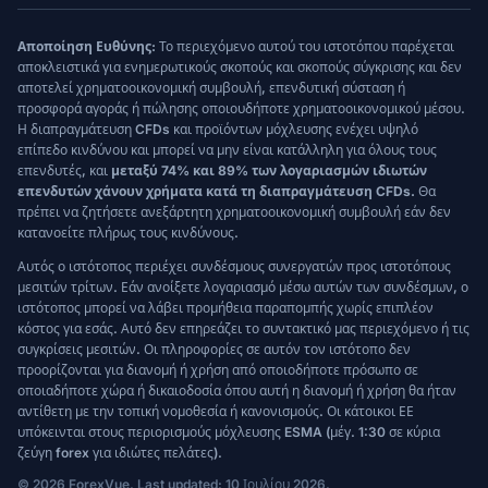
Αποποίηση Ευθύνης:
Το περιεχόμενο αυτού του ιστοτόπου παρέχεται
αποκλειστικά για ενημερωτικούς σκοπούς και σκοπούς σύγκρισης και δεν
αποτελεί χρηματοοικονομική συμβουλή, επενδυτική σύσταση ή
προσφορά αγοράς ή πώλησης οποιουδήποτε χρηματοοικονομικού μέσου.
Η διαπραγμάτευση CFDs και προϊόντων μόχλευσης ενέχει υψηλό
επίπεδο κινδύνου και μπορεί να μην είναι κατάλληλη για όλους τους
επενδυτές, και
μεταξύ 74% και 89% των λογαριασμών ιδιωτών
επενδυτών χάνουν χρήματα κατά τη διαπραγμάτευση CFDs.
Θα
πρέπει να ζητήσετε ανεξάρτητη χρηματοοικονομική συμβουλή εάν δεν
κατανοείτε πλήρως τους κινδύνους.
Αυτός ο ιστότοπος περιέχει συνδέσμους συνεργατών προς ιστοτόπους
μεσιτών τρίτων. Εάν ανοίξετε λογαριασμό μέσω αυτών των συνδέσμων, ο
ιστότοπος μπορεί να λάβει προμήθεια παραπομπής χωρίς επιπλέον
κόστος για εσάς. Αυτό δεν επηρεάζει το συντακτικό μας περιεχόμενο ή τις
συγκρίσεις μεσιτών. Οι πληροφορίες σε αυτόν τον ιστότοπο δεν
προορίζονται για διανομή ή χρήση από οποιοδήποτε πρόσωπο σε
οποιαδήποτε χώρα ή δικαιοδοσία όπου αυτή η διανομή ή χρήση θα ήταν
αντίθετη με την τοπική νομοθεσία ή κανονισμούς. Οι κάτοικοι ΕΕ
υπόκεινται στους περιορισμούς μόχλευσης ESMA (μέγ. 1:30 σε κύρια
ζεύγη forex για ιδιώτες πελάτες).
© 2026 ForexVue. Last updated: 10 Ιουλίου 2026.