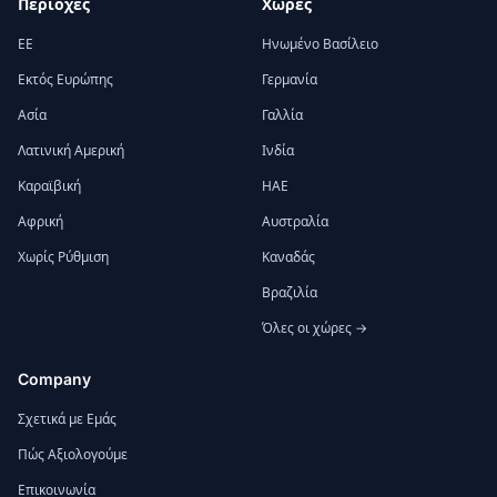
Περιοχές
Χώρες
ΕΕ
Ηνωμένο Βασίλειο
Εκτός Ευρώπης
Γερμανία
Ασία
Γαλλία
Λατινική Αμερική
Ινδία
Καραϊβική
ΗΑΕ
Αφρική
Αυστραλία
Χωρίς Ρύθμιση
Καναδάς
Βραζιλία
Όλες οι χώρες →
Company
Σχετικά με Εμάς
Πώς Αξιολογούμε
Επικοινωνία