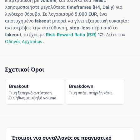
επιβεβαίωση με volume, και ιδανικά ένα retest.
Χρησιμοποιήστε μεγαλύτερα timeframes (H4, Daily) για
λιγότερο θόρυβο. Σε λογαριασμό 5.000 EUR, ένα
αποτυχημένο fakeout μπορεί να γίνει εξαιρετική ευκαιρία:
αντιστρέψτε την κατεύθυνση, stop-loss πέρα από το
fakeout, στόχος με
Risk-Reward Ratio (R:R)
1:2. Δείτε τον
Οδηγός Αρχαρίων
.
Σχετικοί Όροι
Breakout
Breakdown
Τιμή ξεπερνά αντίσταση.
Τιμή σπάει στήριξη κάτω.
Συνήθως με υψηλό volume.
Έτοιμοι για συναλλαγές σε πραγματικό