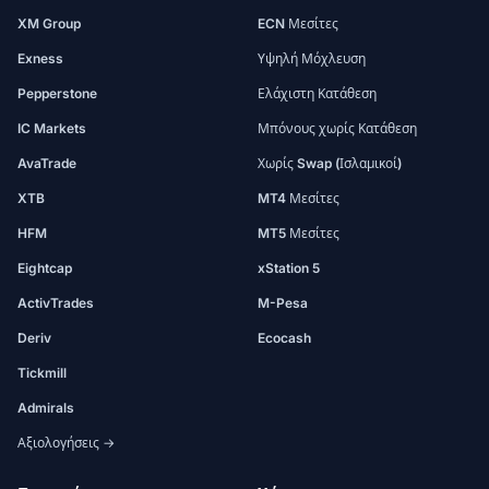
XM Group
ECN Μεσίτες
Exness
Υψηλή Μόχλευση
Pepperstone
Ελάχιστη Κατάθεση
IC Markets
Μπόνους χωρίς Κατάθεση
AvaTrade
Χωρίς Swap (Ισλαμικοί)
XTB
MT4 Μεσίτες
HFM
MT5 Μεσίτες
Eightcap
xStation 5
ActivTrades
M-Pesa
Deriv
Ecocash
Tickmill
Admirals
Αξιολογήσεις →