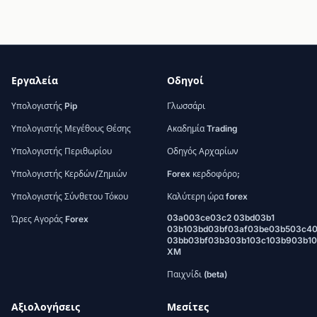
Εργαλεία
Οδηγοί
Υπολογιστής Pip
Γλωσσάρι
Υπολογιστής Μεγέθους Θέσης
Ακαδημία Trading
Υπολογιστής Περιθωρίου
Οδηγός Αρχαρίων
Υπολογιστής Κερδών/Ζημιών
Forex κερδοφόρο;
Υπολογιστής Σύνθετου Τόκου
Καλύτερη ώρα forex
03a003ce03c2 03bd03b1
Ώρες Αγοράς Forex
03b103bd03bf03af03be03b503c4
03bb03bf03b303b103c103b903b1
XM
Παιχνίδι (beta)
Αξιολογήσεις
Μεσίτες