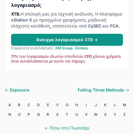
λογαριασμό;
XTB.
Η επιλογή μας για τεχνική ανάλυση. Η πλατφόρμα
xStation 5 με προηγμένα γραφήματα, μηδενική
ελάχιστη κατάθεση, εποπτεύεται από CySEC και FCA.
Άνοιγμα λογαριασμού XTB →
Συγκρίνετε εναλλακτικές:
XM Group
·
Exness
71% των λογαριασμών ιδιωτών επενδυτών CFD χάνουν χρήματα
όταν συναλλάσσονται με αυτόν τον πάροχο.
← Exposure
Falling Three Methods →
A
B
C
D
E
F
G
H
I
J
K
L
M
N
O
P
Q
R
S
T
U
V
W
X
Y
Z
← Πίσω στο Γλωσσάρι