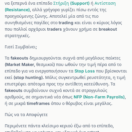
να ξεπερνά ένα επίπεδο
Στήριξη (Support)
ή
Αντίσταση
(Resistance)
, αλλά γρήγορα γυρίζει πίσω εντός της
προηγούμενης ζώνης. Αποτελεί μία από τις πιο
συνηθισμένες παγίδες στο trading και είναι ο κύριος λόγος
που πολλοί αρχάριοι traders χάνουν χρήμα σε breakout
στρατηγικές.
Γιατί Συμβαίνει;
Τα fakeouts δημιουργούνται συχνά από μεγάλους παίκτες
(Market Maker, θεσμικοί) που ωθούν την τιμή πέρα από το
επίπεδο για να ενεργοποιήσουν τα
Stop Loss
που βρίσκονται
εκεί (stop hunting). Μόλις συγκεντρωθεί ρευστότητα, η τιμή
επιστρέφει απότομα προς την αντίθετη κατεύθυνση. Τα
fakeouts συμβαίνουν συχνά κοντά σε στρογγυλούς
αριθμούς, σε σημαντικά νέα όπως
NFP (Non-Farm Payrolls)
,
ή σε μικρά timeframes όπου ο θόρυβος είναι μεγάλος.
Πώς να τα Αποφύγετε
Περιμένετε πάντα κλείσιμο κεριού έξω από το επίπεδο,