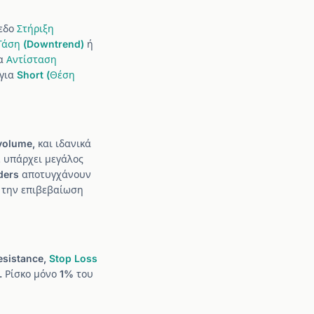
πεδο
Στήριξη
Τάση (Downtrend)
ή
έα
Αντίσταση
 για
Short (Θέση
volume, και ιδανικά
, υπάρχει μεγάλος
raders αποτυγχάνουν
ή την επιβεβαίωση
esistance,
Stop Loss
. Ρίσκο μόνο 1% του