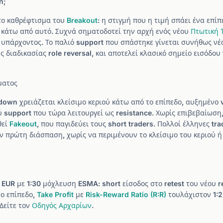
n;
το καθρέφτισμα του
Breakout
: η στιγμή που η τιμή σπάει ένα επί
ι κάτω από αυτό. Συχνά σηματοδοτεί την αρχή ενός νέου
Πτωτική 
 υπάρχοντος. Το παλιό support που σπάστηκε γίνεται συνήθως ν
 διαδικασίας role reversal, και αποτελεί κλασικό σημείο εισόδου
ματος
down χρειάζεται κλείσιμο κεριού κάτω από το επίπεδο, αυξημένο 
ύ support που τώρα λειτουργεί ως resistance. Χωρίς επιβεβαίωση
θεί
Fakeout
, που παγιδεύει τους short traders. Πολλοί έλληνες t
ν πρώτη διάσπαση, χωρίς να περιμένουν το κλείσιμο του κεριού 
EUR με 1:30 μόχλευση ESMA: short είσοδος στο retest του νέου r
το επίπεδο,
Take Profit
με
Risk-Reward Ratio (R:R)
τουλάχιστον 1:2
Δείτε τον
Οδηγός Αρχαρίων
.