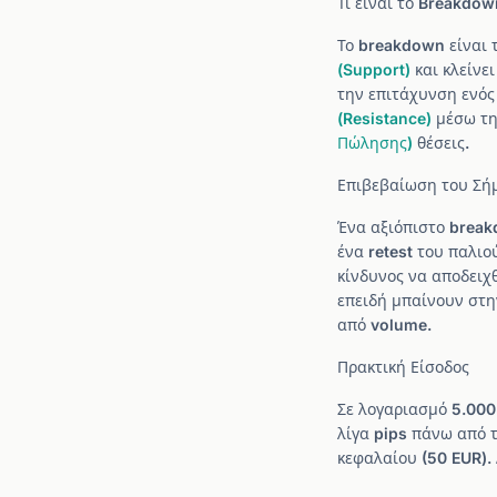
Τι είναι το Breakdow
Το breakdown είναι 
(Support)
και κλείνε
την επιτάχυνση ενός
(Resistance)
μέσω της
Πώλησης)
θέσεις.
Επιβεβαίωση του Σή
Ένα αξιόπιστο break
ένα retest του παλιο
κίνδυνος να αποδειχ
επειδή μπαίνουν στη
από volume.
Πρακτική Είσοδος
Σε λογαριασμό 5.000 
λίγα pips πάνω από 
κεφαλαίου (50 EUR). 