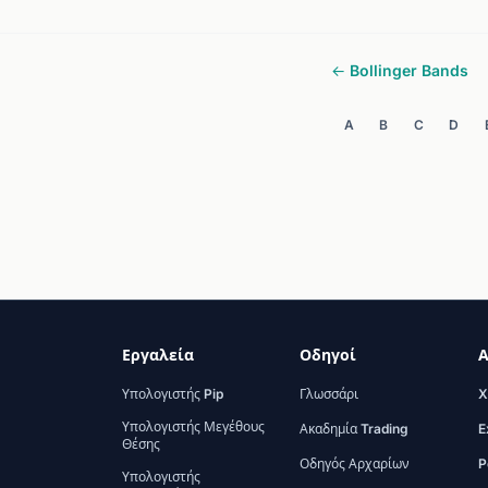
← Bollinger Bands
A
B
C
D
Εργαλεία
Οδηγοί
Α
Υπολογιστής Pip
Γλωσσάρι
X
Υπολογιστής Μεγέθους
Ακαδημία Trading
E
Θέσης
Οδηγός Αρχαρίων
P
Υπολογιστής