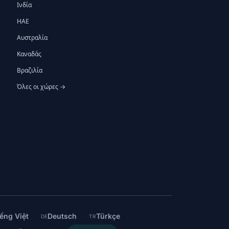
Ινδία
ΗΑΕ
Αυστραλία
Καναδάς
Βραζιλία
Όλες οι χώρες →
ếng Việt
Deutsch
Türkçe
DE
TR