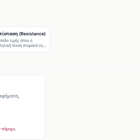
τίσταση (Resistance)
πεδο τιμής όπου η
ητική πίεση σταματά την
οδο.
ραφήματα,
ν πάροχο.