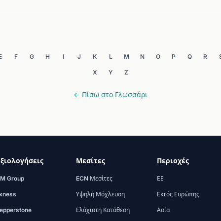
E
F
G
H
I
J
K
L
M
N
O
P
Q
R
X
Y
Z
← Πίσω στο Γλωσσάρι
ξιολογήσεις
Μεσίτες
Περιοχές
M Group
ECN Μεσίτες
ΕΕ
xness
Υψηλή Μόχλευση
Εκτός Ευρώπης
epperstone
Ελάχιστη Κατάθεση
Ασία