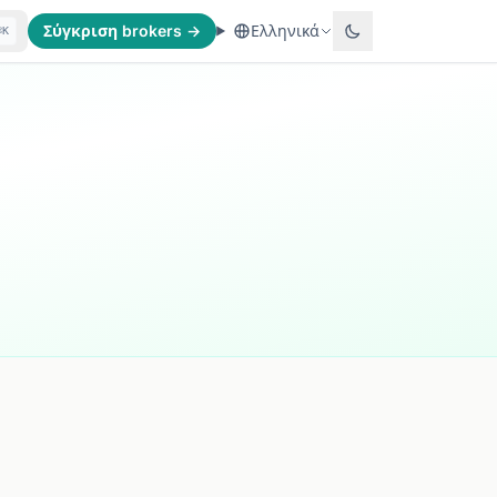
Σύγκριση brokers →
Ελληνικά
⌘K