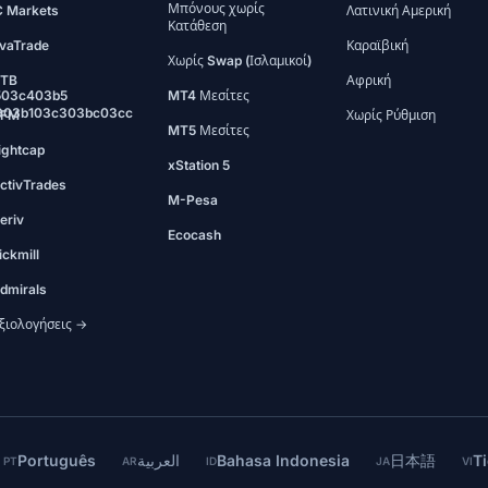
Μπόνους χωρίς
C Markets
Λατινική Αμερική
Κατάθεση
vaTrade
Καραϊβική
Χωρίς Swap (Ισλαμικοί)
TB
Αφρική
503c403b5
MT4 Μεσίτες
903b103c303bc03cc
FM
Χωρίς Ρύθμιση
MT5 Μεσίτες
ightcap
xStation 5
ctivTrades
M-Pesa
eriv
Ecocash
ickmill
dmirals
ξιολογήσεις →
Português
العربية
Bahasa Indonesia
日本語
Ti
PT
AR
ID
JA
VI