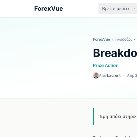
ForexVue
Βρείτε μεσίτη
ForexVue
›
Γλωσσάρι
›
Breakd
Price Action
Από
Laurent
·
Απρ 
Τιμή σπάει στήριξ