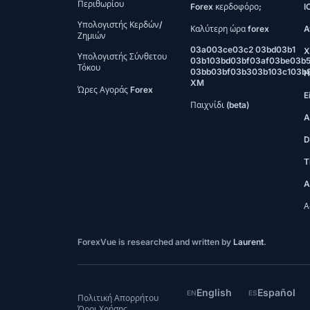
Περιθωρίου
Forex κερδοφόρο;
I
Υπολογιστής Κερδών/
Καλύτερη ώρα forex
A
Ζημιών
03a003ce03c2 03bd03b1
X
Υπολογιστής Σύνθετου
03b103bd03bf03af03be03b
Τόκου
03bb03bf03b303b103c103b
H
XM
Ώρες Αγοράς Forex
E
Παιχνίδι (beta)
A
D
T
A
Α
ForexVue is researched and written by
Laurent
.
English
Español
EN
ES
Πολιτική Απορρήτου
Όροι Χρήσης