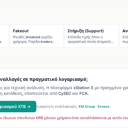
Fakeout
Στήριξη (Support)
Αν
Ψευδές breakout γυρίζει
Επίπεδο τιμής όπου η
Επί
e.
γρήγορα. Παγίδα traders.
αγοραστική πίεση σταματά
πωλ
την πτώση.
άν
υναλλαγές σε πραγματικό λογαριασμό;
ας για τεχνική ανάλυση. Η πλατφόρμα xStation 5 με προηγμένα γ
η κατάθεση, εποπτεύεται από CySEC και FCA.
ριασμού XTB →
Συγκρίνετε εναλλακτικές:
XM Group
·
Exness
ν ιδιωτών επενδυτών CFD χάνουν χρήματα όταν συναλλάσσονται με αυτόν το