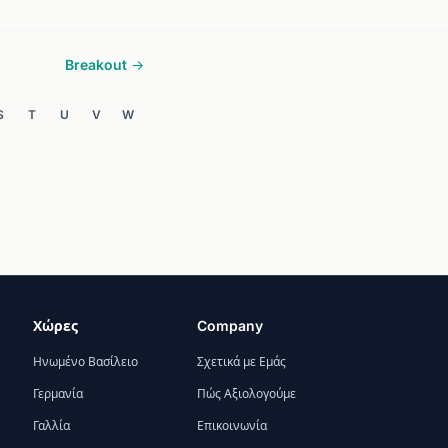
Breakout →
S
T
U
V
W
Χώρες
Company
Ηνωμένο Βασίλειο
Σχετικά με Εμάς
Γερμανία
Πώς Αξιολογούμε
Γαλλία
Επικοινωνία