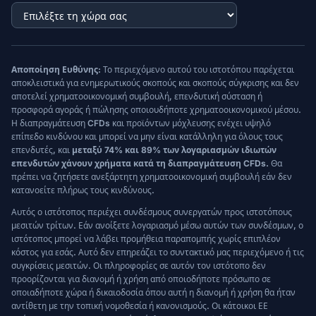
Αποποίηση Ευθύνης:
Το περιεχόμενο αυτού του ιστοτόπου παρέχεται
αποκλειστικά για ενημερωτικούς σκοπούς και σκοπούς σύγκρισης και δεν
αποτελεί χρηματοοικονομική συμβουλή, επενδυτική σύσταση ή
προσφορά αγοράς ή πώλησης οποιουδήποτε χρηματοοικονομικού μέσου.
Η διαπραγμάτευση CFDs και προϊόντων μόχλευσης ενέχει υψηλό
επίπεδο κινδύνου και μπορεί να μην είναι κατάλληλη για όλους τους
επενδυτές, και
μεταξύ 74% και 89% των λογαριασμών ιδιωτών
επενδυτών χάνουν χρήματα κατά τη διαπραγμάτευση CFDs.
Θα
πρέπει να ζητήσετε ανεξάρτητη χρηματοοικονομική συμβουλή εάν δεν
κατανοείτε πλήρως τους κινδύνους.
Αυτός ο ιστότοπος περιέχει συνδέσμους συνεργατών προς ιστοτόπους
μεσιτών τρίτων. Εάν ανοίξετε λογαριασμό μέσω αυτών των συνδέσμων, ο
ιστότοπος μπορεί να λάβει προμήθεια παραπομπής χωρίς επιπλέον
κόστος για εσάς. Αυτό δεν επηρεάζει το συντακτικό μας περιεχόμενο ή τις
συγκρίσεις μεσιτών. Οι πληροφορίες σε αυτόν τον ιστότοπο δεν
προορίζονται για διανομή ή χρήση από οποιοδήποτε πρόσωπο σε
οποιαδήποτε χώρα ή δικαιοδοσία όπου αυτή η διανομή ή χρήση θα ήταν
αντίθετη με την τοπική νομοθεσία ή κανονισμούς. Οι κάτοικοι ΕΕ