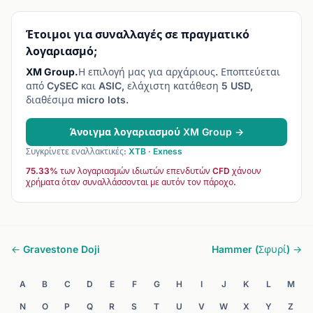
Έτοιμοι για συναλλαγές σε πραγματικό
λογαριασμό;
XM Group.
Η επιλογή μας για αρχάριους. Εποπτεύεται
από CySEC και ASIC, ελάχιστη κατάθεση 5 USD,
διαθέσιμα micro lots.
Άνοιγμα λογαριασμού XM Group →
Συγκρίνετε εναλλακτικές:
XTB
·
Exness
75.33% των λογαριασμών ιδιωτών επενδυτών CFD χάνουν
χρήματα όταν συναλλάσσονται με αυτόν τον πάροχο.
← Gravestone Doji
Hammer (Σφυρί) →
A
B
C
D
E
F
G
H
I
J
K
L
M
N
O
P
Q
R
S
T
U
V
W
X
Y
Z