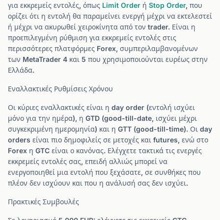
για εκκρεμείς εντολές, όπως
Limit Order
ή
Stop Order
, που
ορίζει ότι η εντολή θα παραμείνει ενεργή μέχρι να εκτελεστεί
ή μέχρι να ακυρωθεί χειροκίνητα από τον trader. Είναι η
προεπιλεγμένη ρύθμιση για εκκρεμείς εντολές στις
περισσότερες πλατφόρμες Forex, συμπεριλαμβανομένων
των MetaTrader 4 και 5 που χρησιμοποιούνται ευρέως στην
Ελλάδα.
Εναλλακτικές Ρυθμίσεις Χρόνου
Οι κύριες εναλλακτικές είναι η day order (εντολή ισχύει
μόνο για την ημέρα), η GTD (good-till-date, ισχύει μέχρι
συγκεκριμένη ημερομηνία) και η GTT (good-till-time). Οι day
orders είναι πιο δημοφιλείς σε μετοχές και futures, ενώ στο
Forex η GTC είναι ο κανόνας. Ελέγχετε τακτικά τις ενεργές
εκκρεμείς εντολές σας, επειδή αλλιώς μπορεί να
ενεργοποιηθεί μια εντολή που ξεχάσατε, σε συνθήκες που
πλέον δεν ισχύουν και που η ανάλυσή σας δεν ισχύει.
Πρακτικές Συμβουλές