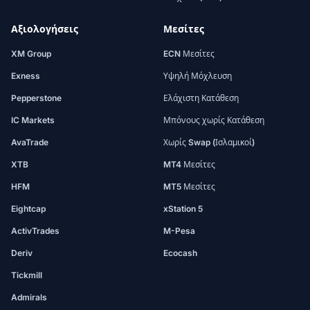
Αξιολογήσεις
Μεσίτες
XM Group
ECN Μεσίτες
Exness
Υψηλή Μόχλευση
Pepperstone
Ελάχιστη Κατάθεση
IC Markets
Μπόνους χωρίς Κατάθεση
AvaTrade
Χωρίς Swap (Ισλαμικοί)
XTB
MT4 Μεσίτες
HFM
MT5 Μεσίτες
Eightcap
xStation 5
ActivTrades
M-Pesa
Deriv
Ecocash
Tickmill
Admirals