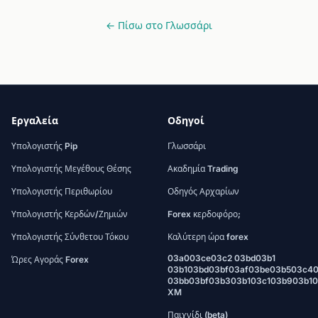
← Πίσω στο Γλωσσάρι
Εργαλεία
Οδηγοί
Υπολογιστής Pip
Γλωσσάρι
Υπολογιστής Μεγέθους Θέσης
Ακαδημία Trading
Υπολογιστής Περιθωρίου
Οδηγός Αρχαρίων
Υπολογιστής Κερδών/Ζημιών
Forex κερδοφόρο;
Υπολογιστής Σύνθετου Τόκου
Καλύτερη ώρα forex
03a003ce03c2 03bd03b1
Ώρες Αγοράς Forex
03b103bd03bf03af03be03b503c4
03bb03bf03b303b103c103b903b1
XM
Παιχνίδι (beta)