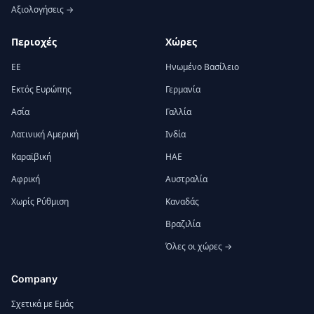
Αξιολογήσεις →
Περιοχές
Χώρες
ΕΕ
Ηνωμένο Βασίλειο
Εκτός Ευρώπης
Γερμανία
Ασία
Γαλλία
Λατινική Αμερική
Ινδία
Καραϊβική
ΗΑΕ
Αφρική
Αυστραλία
Χωρίς Ρύθμιση
Καναδάς
Βραζιλία
Όλες οι χώρες →
Company
Σχετικά με Εμάς