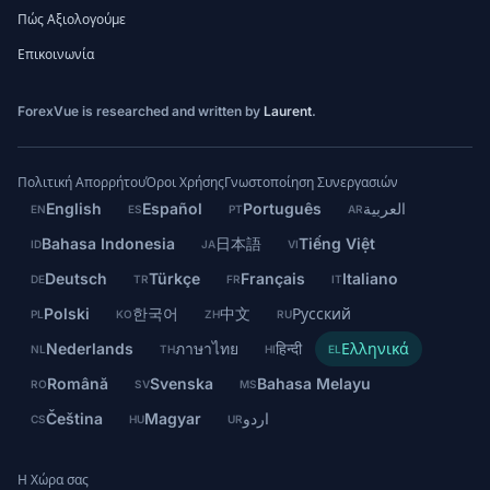
Πώς Αξιολογούμε
Επικοινωνία
ForexVue is researched and written by
Laurent
.
Πολιτική Απορρήτου
Όροι Χρήσης
Γνωστοποίηση Συνεργασιών
English
Español
Português
العربية
EN
ES
PT
AR
Bahasa Indonesia
日本語
Tiếng Việt
ID
JA
VI
Deutsch
Türkçe
Français
Italiano
DE
TR
FR
IT
Polski
한국어
中文
Русский
PL
KO
ZH
RU
Nederlands
ภาษาไทย
हिन्दी
Ελληνικά
NL
TH
HI
EL
Română
Svenska
Bahasa Melayu
RO
SV
MS
Čeština
Magyar
اردو
CS
HU
UR
Η Χώρα σας