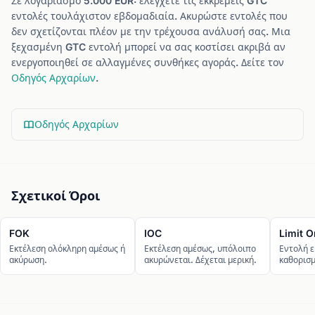
Σε λογαριασμό 5.000 EUR: ελέγχετε τις εκκρεμείς GTC
εντολές τουλάχιστον εβδομαδιαία. Ακυρώστε εντολές που
δεν σχετίζονται πλέον με την τρέχουσα ανάλυσή σας. Μια
ξεχασμένη GTC εντολή μπορεί να σας κοστίσει ακριβά αν
ενεργοποιηθεί σε αλλαγμένες συνθήκες αγοράς. Δείτε τον
Οδηγός Αρχαρίων
.
Οδηγός Αρχαρίων
Σχετικοί Όροι
FOK
IOC
Limit O
Εκτέλεση ολόκληρη αμέσως ή
Εκτέλεση αμέσως, υπόλοιπο
Εντολή ε
ακύρωση.
ακυρώνεται. Δέχεται μερική.
καθορισμ
καλύτερη