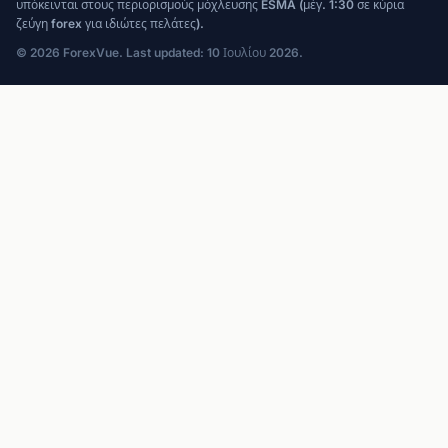
υπόκεινται στους περιορισμούς μόχλευσης ESMA (μέγ. 1:30 σε κύρια
ζεύγη forex για ιδιώτες πελάτες).
© 2026 ForexVue. Last updated: 10 Ιουλίου 2026.