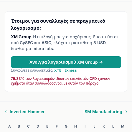
Έτοιμοι για συναλλαγές σε πραγματικό
λογαριασμό;
XM Group.
Η επιλογή μας για αρχάριους. Εποπτεύεται
από CySEC και ASIC, ελάχιστη κατάθεση 5 USD,
διαθέσιμα micro lots.
Άνοιγμα λογαριασμού XM Group →
Συγκρίνετε εναλλακτικές:
XTB
·
Exness
75.33% των λογαριασμών ιδιωτών επενδυτών CFD χάνουν
χρήματα όταν συναλλάσσονται με αυτόν τον πάροχο.
← Inverted Hammer
ISM Manufacturing →
A
B
C
D
E
F
G
H
I
J
K
L
M