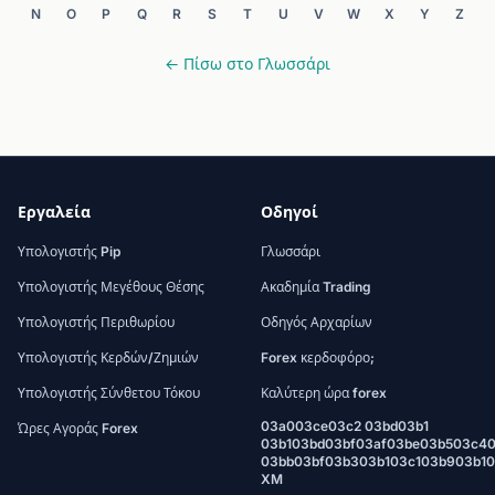
N
O
P
Q
R
S
T
U
V
W
X
Y
Z
← Πίσω στο Γλωσσάρι
Εργαλεία
Οδηγοί
Υπολογιστής Pip
Γλωσσάρι
Υπολογιστής Μεγέθους Θέσης
Ακαδημία Trading
Υπολογιστής Περιθωρίου
Οδηγός Αρχαρίων
Υπολογιστής Κερδών/Ζημιών
Forex κερδοφόρο;
Υπολογιστής Σύνθετου Τόκου
Καλύτερη ώρα forex
03a003ce03c2 03bd03b1
Ώρες Αγοράς Forex
03b103bd03bf03af03be03b503c4
03bb03bf03b303b103c103b903b1
XM