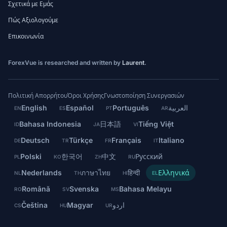
Σχετικά με Εμάς
Πώς Αξιολογούμε
Επικοινωνία
ForexVue is researched and written by
Laurent
.
Πολιτική Απορρήτου
Όροι Χρήσης
Γνωστοποίηση Συνεργασιών
English
Español
Português
العربية
EN
ES
PT
AR
Bahasa Indonesia
日本語
Tiếng Việt
ID
JA
VI
Deutsch
Türkçe
Français
Italiano
DE
TR
FR
IT
Polski
한국어
中文
Русский
PL
KO
ZH
RU
Nederlands
ภาษาไทย
हिन्दी
Ελληνικά
NL
TH
HI
EL
Română
Svenska
Bahasa Melayu
RO
SV
MS
Čeština
Magyar
اردو
CS
HU
UR