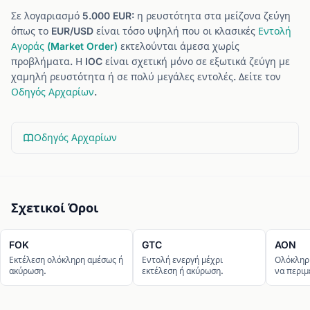
Σε λογαριασμό 5.000 EUR: η ρευστότητα στα μείζονα ζεύγη
όπως το EUR/USD είναι τόσο υψηλή που οι κλασικές
Εντολή
Αγοράς (Market Order)
εκτελούνται άμεσα χωρίς
προβλήματα. Η IOC είναι σχετική μόνο σε εξωτικά ζεύγη με
χαμηλή ρευστότητα ή σε πολύ μεγάλες εντολές. Δείτε τον
Οδηγός Αρχαρίων
.
Οδηγός Αρχαρίων
Σχετικοί Όροι
FOK
GTC
AON
Εκτέλεση ολόκληρη αμέσως ή
Εντολή ενεργή μέχρι
Ολόκληρη
ακύρωση.
εκτέλεση ή ακύρωση.
να περιμ