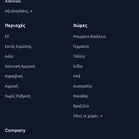
Admirals
Αξιολογήσεις →
Περιοχές
Χώρες
ΕΕ
Ηνωμένο Βασίλειο
Εκτός Ευρώπης
Γερμανία
Ασία
Γαλλία
Λατινική Αμερική
Ινδία
Καραϊβική
ΗΑΕ
Αφρική
Αυστραλία
Χωρίς Ρύθμιση
Καναδάς
Βραζιλία
Όλες οι χώρες →
Company