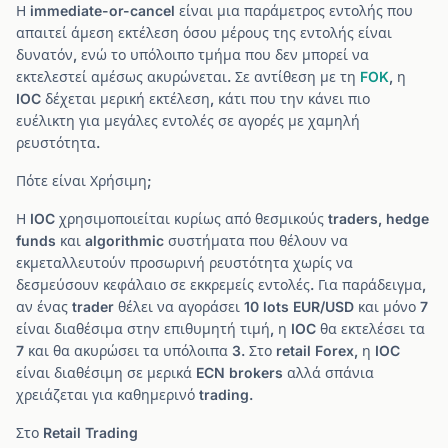
Η immediate-or-cancel είναι μια παράμετρος εντολής που
απαιτεί άμεση εκτέλεση όσου μέρους της εντολής είναι
δυνατόν, ενώ το υπόλοιπο τμήμα που δεν μπορεί να
εκτελεστεί αμέσως ακυρώνεται. Σε αντίθεση με τη
FOK
, η
IOC δέχεται μερική εκτέλεση, κάτι που την κάνει πιο
ευέλικτη για μεγάλες εντολές σε αγορές με χαμηλή
ρευστότητα.
Πότε είναι Χρήσιμη;
Η IOC χρησιμοποιείται κυρίως από θεσμικούς traders, hedge
funds και algorithmic συστήματα που θέλουν να
εκμεταλλευτούν προσωρινή ρευστότητα χωρίς να
δεσμεύσουν κεφάλαιο σε εκκρεμείς εντολές. Για παράδειγμα,
αν ένας trader θέλει να αγοράσει 10 lots EUR/USD και μόνο 7
είναι διαθέσιμα στην επιθυμητή τιμή, η IOC θα εκτελέσει τα
7 και θα ακυρώσει τα υπόλοιπα 3. Στο retail Forex, η IOC
είναι διαθέσιμη σε μερικά ECN brokers αλλά σπάνια
χρειάζεται για καθημερινό trading.
Στο Retail Trading