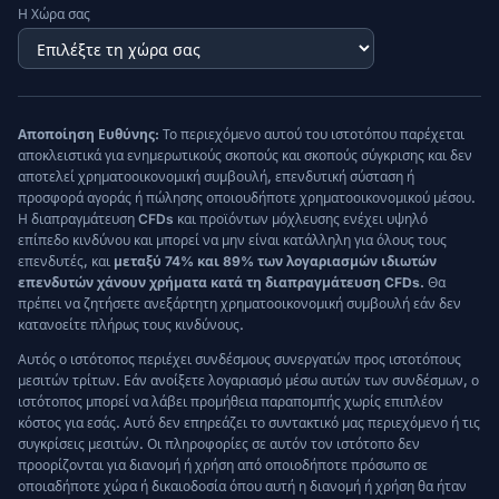
Η Χώρα σας
Αποποίηση Ευθύνης:
Το περιεχόμενο αυτού του ιστοτόπου παρέχεται
αποκλειστικά για ενημερωτικούς σκοπούς και σκοπούς σύγκρισης και δεν
αποτελεί χρηματοοικονομική συμβουλή, επενδυτική σύσταση ή
προσφορά αγοράς ή πώλησης οποιουδήποτε χρηματοοικονομικού μέσου.
Η διαπραγμάτευση CFDs και προϊόντων μόχλευσης ενέχει υψηλό
επίπεδο κινδύνου και μπορεί να μην είναι κατάλληλη για όλους τους
επενδυτές, και
μεταξύ 74% και 89% των λογαριασμών ιδιωτών
επενδυτών χάνουν χρήματα κατά τη διαπραγμάτευση CFDs.
Θα
πρέπει να ζητήσετε ανεξάρτητη χρηματοοικονομική συμβουλή εάν δεν
κατανοείτε πλήρως τους κινδύνους.
Αυτός ο ιστότοπος περιέχει συνδέσμους συνεργατών προς ιστοτόπους
μεσιτών τρίτων. Εάν ανοίξετε λογαριασμό μέσω αυτών των συνδέσμων, ο
ιστότοπος μπορεί να λάβει προμήθεια παραπομπής χωρίς επιπλέον
κόστος για εσάς. Αυτό δεν επηρεάζει το συντακτικό μας περιεχόμενο ή τις
συγκρίσεις μεσιτών. Οι πληροφορίες σε αυτόν τον ιστότοπο δεν
προορίζονται για διανομή ή χρήση από οποιοδήποτε πρόσωπο σε
οποιαδήποτε χώρα ή δικαιοδοσία όπου αυτή η διανομή ή χρήση θα ήταν