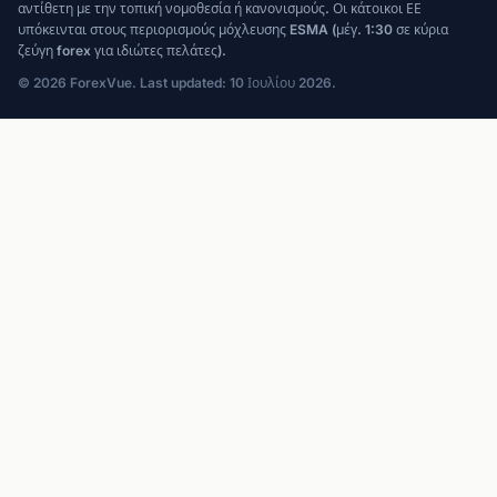
αντίθετη με την τοπική νομοθεσία ή κανονισμούς. Οι κάτοικοι ΕΕ
υπόκεινται στους περιορισμούς μόχλευσης ESMA (μέγ. 1:30 σε κύρια
ζεύγη forex για ιδιώτες πελάτες).
© 2026 ForexVue. Last updated: 10 Ιουλίου 2026.