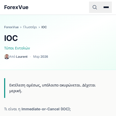
ForexVue
ForexVue
›
Γλωσσάρι
›
IOC
IOC
Τύποι Εντολών
Από
Laurent
·
Μαρ 2026
Εκτέλεση αμέσως, υπόλοιπο ακυρώνεται. Δέχεται
μερική.
Τι είναι η Immediate-or-Cancel (IOC);