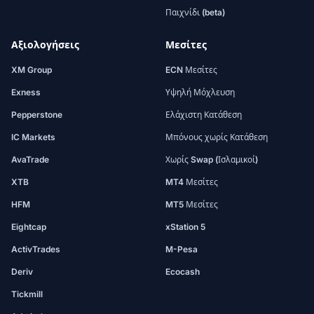
Παιχνίδι (beta)
Αξιολογήσεις
Μεσίτες
XM Group
ECN Μεσίτες
Exness
Υψηλή Μόχλευση
Pepperstone
Ελάχιστη Κατάθεση
IC Markets
Μπόνους χωρίς Κατάθεση
AvaTrade
Χωρίς Swap (Ισλαμικοί)
XTB
MT4 Μεσίτες
HFM
MT5 Μεσίτες
Eightcap
xStation 5
ActivTrades
M-Pesa
Deriv
Ecocash
Tickmill