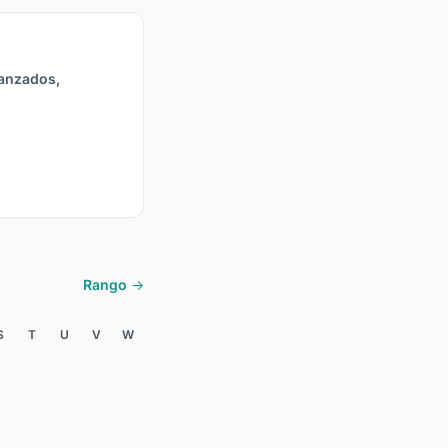
vanzados,
Rango →
S
T
U
V
W