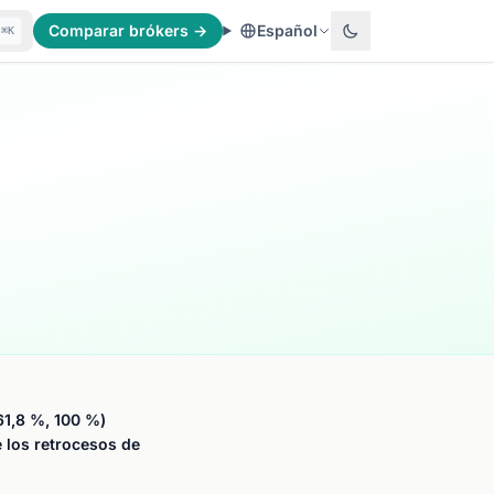
Comparar brókers →
Español
⌘K
61,8 %, 100 %)
e los retrocesos de