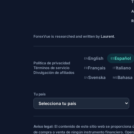
T
A
R
ForexVue is researched and written by
Laurent
.
English
Español
EN
ES
Política de privacidad
Français
Italiano
Términos de servicio
FR
IT
Divulgación de afiliados
Svenska
Bahasa
SV
MS
Tu país
Aviso legal:
El contenido de este sitio web se proporciona
de compra o venta de ningún instrumento financiero. Oper