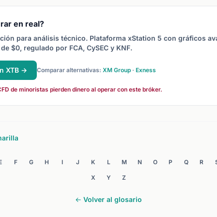
 a
intradía, enfatizan
soporte y resistencia donde
s
estrategias de reversión a la
el precio puede girar durante
.
media basadas en rango.
un retroceso.
rar en real?
ción para análisis técnico. Plataforma xStation 5 con gráficos a
de $0, regulado por FCA, CySEC y KNF.
en XTB →
Comparar alternativas:
XM Group
·
Exness
FD de minoristas pierden dinero al operar con este bróker.
arilla
E
F
G
H
I
J
K
L
M
N
O
P
Q
R
X
Y
Z
← Volver al glosario