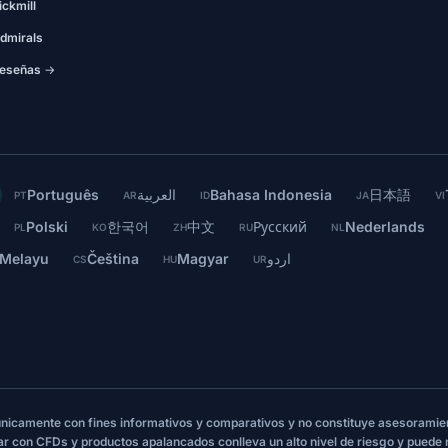
ickmill
dmirals
eseñas →
Português
العربية
Bahasa Indonesia
日本語
PT
AR
ID
JA
VI
Polski
한국어
中文
Русский
Nederlands
PL
KO
ZH
RU
NL
 Melayu
Čeština
Magyar
اردو
CS
HU
UR
 únicamente con fines informativos y comparativos y no constituye asesoramie
ar con CFDs y productos apalancados conlleva un alto nivel de riesgo y puede