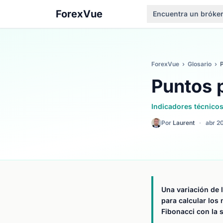
ForexVue
Encuentra un bróke
ForexVue
›
Glosario
›
P
Puntos 
Indicadores técnico
Por
Laurent
·
abr 2
Una variación de 
para calcular los
Fibonacci con la 