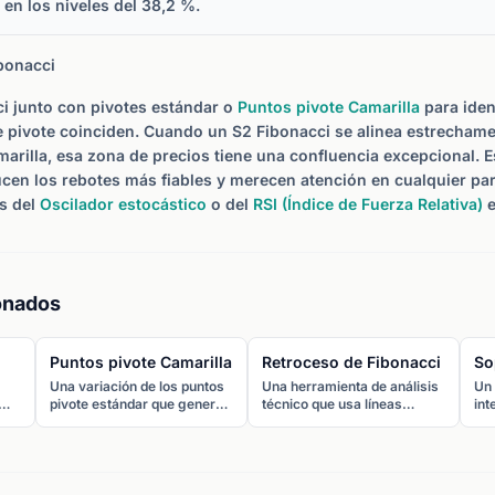
en los niveles del 38,2 %.
bonacci
i junto con pivotes estándar o
Puntos pivote Camarilla
para iden
e pivote coinciden. Cuando un S2 Fibonacci se alinea estrecham
arilla, esa zona de precios tiene una confluencia excepcional. 
en los rebotes más fiables y merecen atención en cualquier par
s del
Oscilador estocástico
o del
RSI (Índice de Fuerza Relativa)
e
onados
Puntos pivote Camarilla
Retroceso de Fibonacci
So
Una variación de los puntos
Una herramienta de análisis
Un 
pivote estándar que genera
técnico que usa líneas
int
ocho niveles (cuatro de
horizontales en ratios clave
suf
o y
soporte y cuatro de
de Fibonacci (23,6%,
imp
. El
resistencia) agrupados más
38,2%, 50%, 61,8%,
El 
os
cerca del precio actual.
78,6%) para identificar
alz
 y
Diseñados para trading
niveles potenciales de
sop