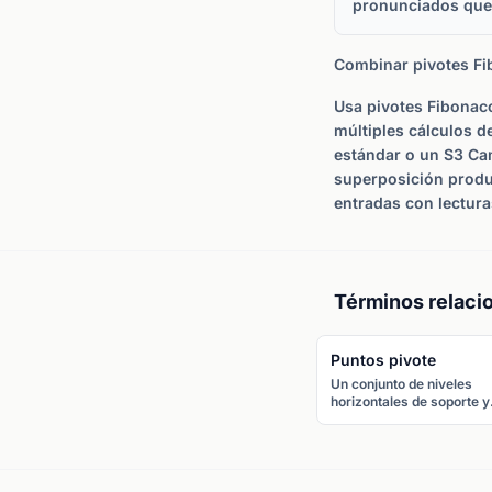
pronunciados que 
Combinar pivotes Fi
Usa pivotes Fibonacc
múltiples cálculos d
estándar o un S3 Cam
superposición produc
entradas con lectura
Términos relaci
Puntos pivote
Un conjunto de niveles
horizontales de soporte y
resistencia calculados a
partir del máximo, mínim
cierre del período anterior
pivote central, junto con l
niveles de soporte S1-S3