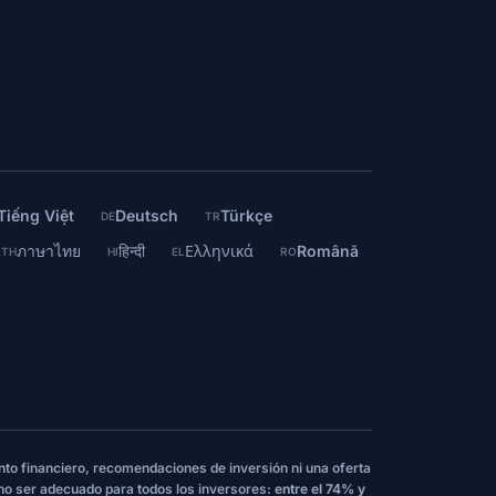
Tiếng Việt
Deutsch
Türkçe
DE
TR
ภาษาไทย
हिन्दी
Ελληνικά
Română
TH
HI
EL
RO
nto financiero, recomendaciones de inversión ni una oferta
 no ser adecuado para todos los inversores:
entre el 74% y