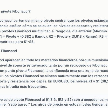
 pivote Fibonacci?
bonacci parten del mismo pivote central que los pivotes estánd
erencia está en cómo se calculan los niveles de soporte y resistenc
s pivotes Fibonacci multiplican el rango del día anterior (Máximo
1 = Pivote + (0,382 x Rango), R2 = Pivote + (0,618 x Rango), R3 = 
imétricos para S1-S3.
 Fibonacci
acci aparecen en todo los mercados financieros porque muchísim
nivel de soporte es generado tanto por un retroceso de Fibonac
n punto pivote Fibonacci, la confluencia crea una zona de reacc
al: los pivotes Fibonacci se alinean naturalmente con los retroce
te y resistencia por capas. En EUR/USD, los niveles R1 y S1 (38,
nes intradía más frecuentes.
eles de pivote Fibonacci al 61,8 % (R2 y S2) son a menudo los má
 el "ratio áureo." Los giros de precio en estos niveles tienden 