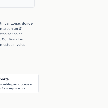
tificar zonas donde
ente con un S1
Estas zonas de
. Confirma las
n estos niveles.
porte
nivel de precio donde el
erés comprador es
icientemente fuerte para
edir una caída adicional.
precio tiende a rebotar al
a cuando alcanza el
orte.