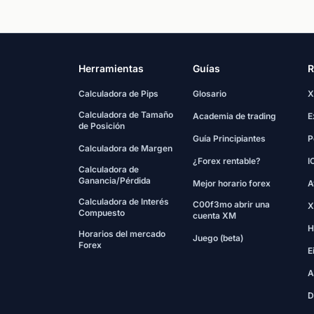
Herramientas
Guías
R
Calculadora de Pips
Glosario
X
Calculadora de Tamaño
Academia de trading
E
de Posición
Guía Principiantes
P
Calculadora de Margen
¿Forex rentable?
I
Calculadora de
Ganancia/Pérdida
Mejor horario forex
A
Calculadora de Interés
C00f3mo abrir una
X
Compuesto
cuenta XM
H
Horarios del mercado
Juego (beta)
Forex
E
A
D