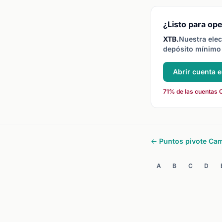
resistencia R1-R3, ayuda
identificar posibles punto
de giro y precios objetivo
¿Listo para ope
XTB.
Nuestra elec
depósito mínimo 
Abrir cuenta 
71% de las cuentas C
← Puntos pivote Cam
A
B
C
D