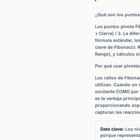
¿Qué son los puntos
Los puntos pivote Fi
+ Cierre) / 3. La dif
fórmula estándar, lo
clave de Fibonacci: R
Rango), y cálculos s
Por qué usar pivotes
Los ratios de Fibon
utilizan. Cuando un 
oscilante COMO por u
es la ventaja princip
proporcionando sopor
capturan las reaccio
Dato clave:
Los niv
porque representan