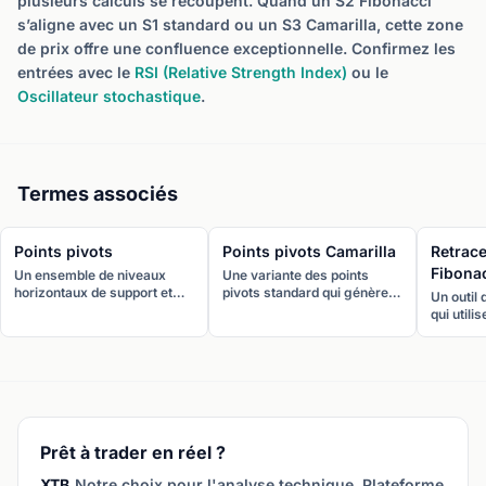
plusieurs calculs se recoupent. Quand un S2 Fibonacci
s’aligne avec un S1 standard ou un S3 Camarilla, cette zone
de prix offre une confluence exceptionnelle. Confirmez les
entrées avec le
RSI (Relative Strength Index)
ou le
Oscillateur stochastique
.
Termes associés
Points pivots
Points pivots Camarilla
Retrac
Fibona
Un ensemble de niveaux
Une variante des points
horizontaux de support et
pivots standard qui génère
Un outil
résistance calculés à partir
huit niveaux (quatre
qui utili
du haut, bas et clôture de la
supports et quatre
horizonta
période précédente. Le pivot
résistances) regroupés plus
de Fibon
central, avec les supports
près du prix actuel. Conçus
%, 50 %,
S1-S3 et résistances R1-R3,
pour le trading intrajournalier
pour iden
identifie les points de
et les stratégies de retour à
potentiel
retournement potentiels.
la moyenne.
résistanc
Prêt à trader en réel ?
XTB.
Notre choix pour l'analyse technique. Plateforme