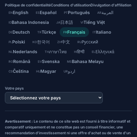
Politique de confidentialité
Conditions d'utilisation
Divulgation d'affiliation
English
Español
Português
العربية
EN
ES
PT
AR
Bahasa Indonesia
日本語
Tiếng Việt
ID
JA
VI
Deutsch
Türkçe
Français
Italiano
DE
TR
FR
IT
Polski
한국어
中文
Русский
PL
KO
ZH
RU
Nederlands
ภาษาไทย
हिन्दी
Ελληνικά
NL
TH
HI
EL
Română
Svenska
Bahasa Melayu
RO
SV
MS
Čeština
Magyar
اردو
CS
HU
UR
Votre pays
Avertissement :
Le contenu de ce site web est fourni à titre informatif et
comparatif uniquement et ne constitue pas un conseil financier, une
recommandation d'investissement ni une offre d'achat ou de vente d'un