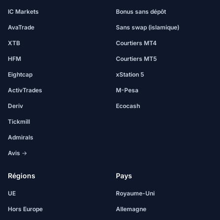
IC Markets
Bonus sans dépôt
AvaTrade
Sans swap (islamique)
XTB
Courtiers MT4
HFM
Courtiers MT5
Eightcap
xStation 5
ActivTrades
M-Pesa
Deriv
Ecocash
Tickmill
Admirals
Avis →
Régions
Pays
UE
Royaume-Uni
Hors Europe
Allemagne