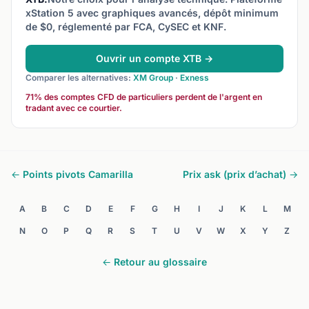
xStation 5 avec graphiques avancés, dépôt minimum
de $0, réglementé par FCA, CySEC et KNF.
Ouvrir un compte XTB →
Comparer les alternatives:
XM Group
·
Exness
71% des comptes CFD de particuliers perdent de l'argent en
tradant avec ce courtier.
← Points pivots Camarilla
Prix ask (prix d’achat) →
A
B
C
D
E
F
G
H
I
J
K
L
M
N
O
P
Q
R
S
T
U
V
W
X
Y
Z
← Retour au glossaire