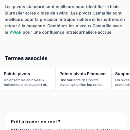
Les pivots standard sont meilleurs pour identifier le biais
journalier et les cibles de swing. Les pivots Camarilla sont
meilleurs pour la précision intrajournalière et les entrées en
retour à la moyenne. Combinez les niveaux Camarilla avec
le
VWAP
pour une confluence intrajournalière accrue.
Termes associés
Points pivots
Points pivots Fibonacci
Suppor
Un ensemble de niveaux
Une variante des points
Un niveau
horizontaux de support et
pivots qui utilise les ratios de
demande
résistance calculés à partir
Fibonacci (38,2 %, 61,8 %,
forte po
du haut, bas et clôture de la
100 %) pour calculer les
cours de
période précédente. Le pivot
niveaux de support et
Les ache
central, avec les supports
résistance. Ils combinent la
régulièr
S1-S3 et résistances R1-R3,
puissance prédictive des
créant un
identifie les points de
retracements de Fibonacci
sur le g
retournement potentiels.
avec la simplicité des pivots.
Prêt à trader en réel ?