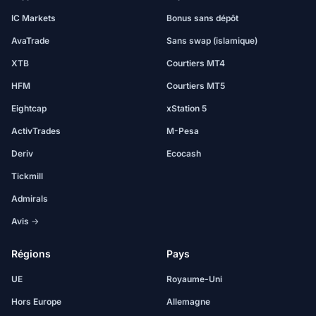
IC Markets
Bonus sans dépôt
AvaTrade
Sans swap (islamique)
XTB
Courtiers MT4
HFM
Courtiers MT5
Eightcap
xStation 5
ActivTrades
M-Pesa
Deriv
Ecocash
Tickmill
Admirals
Avis →
Régions
Pays
UE
Royaume-Uni
Hors Europe
Allemagne