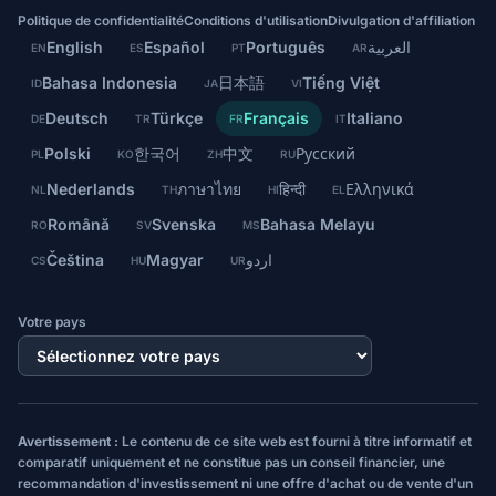
Politique de confidentialité
Conditions d'utilisation
Divulgation d'affiliation
English
Español
Português
العربية
EN
ES
PT
AR
Bahasa Indonesia
日本語
Tiếng Việt
ID
JA
VI
Deutsch
Türkçe
Français
Italiano
DE
TR
FR
IT
Polski
한국어
中文
Русский
PL
KO
ZH
RU
Nederlands
ภาษาไทย
हिन्दी
Ελληνικά
NL
TH
HI
EL
Română
Svenska
Bahasa Melayu
RO
SV
MS
Čeština
Magyar
اردو
CS
HU
UR
Votre pays
Avertissement :
Le contenu de ce site web est fourni à titre informatif et
comparatif uniquement et ne constitue pas un conseil financier, une
recommandation d'investissement ni une offre d'achat ou de vente d'un