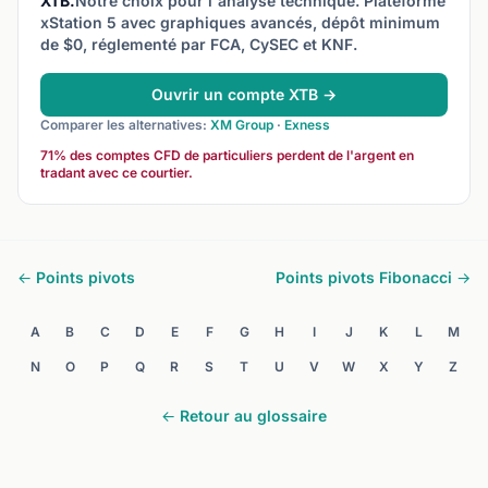
XTB.
Notre choix pour l'analyse technique. Plateforme
xStation 5 avec graphiques avancés, dépôt minimum
de $0, réglementé par FCA, CySEC et KNF.
Ouvrir un compte XTB →
Comparer les alternatives:
XM Group
·
Exness
71% des comptes CFD de particuliers perdent de l'argent en
tradant avec ce courtier.
← Points pivots
Points pivots Fibonacci →
A
B
C
D
E
F
G
H
I
J
K
L
M
N
O
P
Q
R
S
T
U
V
W
X
Y
Z
← Retour au glossaire