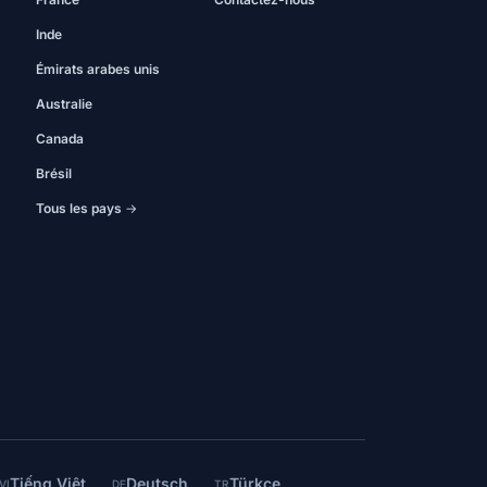
Inde
Émirats arabes unis
Australie
Canada
Brésil
Tous les pays →
Tiếng Việt
Deutsch
Türkçe
VI
DE
TR