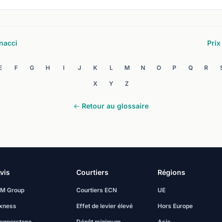
nacci
Prix
E
F
G
H
I
J
K
L
M
N
O
P
Q
R
X
Y
Z
← Retour au glossaire
vis
Courtiers
Régions
M Group
Courtiers ECN
UE
xness
Effet de levier élevé
Hors Europe
epperstone
Dépôt minimum
Asie