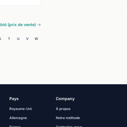
 bid (prix de vente) →
S
T
U
V
W
Pays
Company
Royaume-Uni
À propos
Allemagne
Notre méthode
France
Contactez-nous