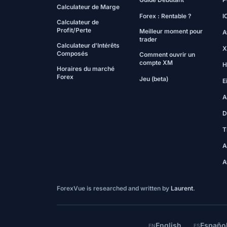
Calculateur de Marge
Forex : Rentable ?
I
Calculateur de
Profit/Perte
Meilleur moment pour
A
trader
Calculateur d'Intérêts
X
Composés
Comment ouvrir un
compte XM
H
Horaires du marché
Forex
Jeu (beta)
E
A
D
T
A
A
ForexVue is researched and written by
Laurent
.
English
Españo
EN
ES