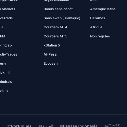
C Markets
Bonus sans dépôt
Amérique latine
vaTrade
Sans swap (islamique)
Caraïbes
TB
Courtiers MT4
Afrique
FM
Courtiers MT5
Non régulés
ightcap
xStation 5
ctivTrades
M-Pesa
eriv
Ecocash
ickmill
dmirals
vis →
l
Português
العربية
Bahasa Indonesia
日本語
PT
AR
ID
JA