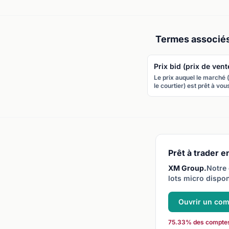
Termes associé
Prix bid (prix de vent
Le prix auquel le marché 
le courtier) est prêt à vou
acheter une paire de
devises. Vous vendez au
prix bid.
Prêt à trader en
XM Group.
Notre 
lots micro dispon
Ouvrir un co
75.33% des comptes C