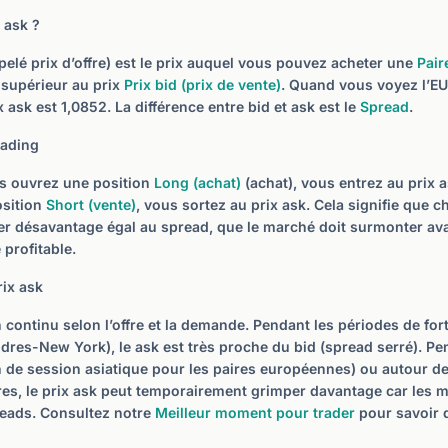
 ask ?
pelé prix d’offre) est le prix auquel vous pouvez acheter une
Pair
 supérieur au prix
Prix bid (prix de vente)
. Quand vous voyez l’E
x ask est 1,0852. La différence entre bid et ask est le
Spread
.
rading
s ouvrez une position
Long (achat)
(achat), vous entrez au prix 
osition
Short (vente)
, vous sortez au prix ask. Cela signifie que 
er désavantage égal au spread, que le marché doit surmonter av
 profitable.
rix ask
 continu selon l’offre et la demande. Pendant les périodes de fort
es-New York), le ask est très proche du bid (spread serré). Pe
fin de session asiatique pour les paires européennes) ou autour d
s, le prix ask peut temporairement grimper davantage car les 
reads. Consultez notre
Meilleur moment pour trader
pour savoir 