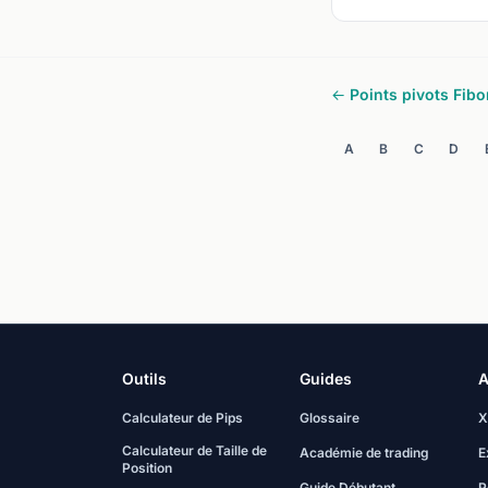
← Points pivots Fibo
A
B
C
D
Outils
Guides
A
Calculateur de Pips
Glossaire
X
Calculateur de Taille de
Académie de trading
E
Position
Guide Débutant
P