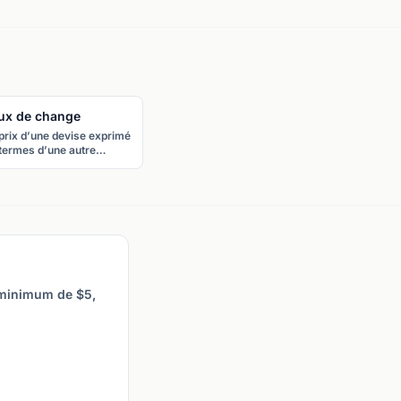
ux de change
prix d’une devise exprimé
termes d’une autre
vise. EUR/USD = 1,0850
nifie que 1 euro vaut
850 dollar américain.
 minimum de $5,