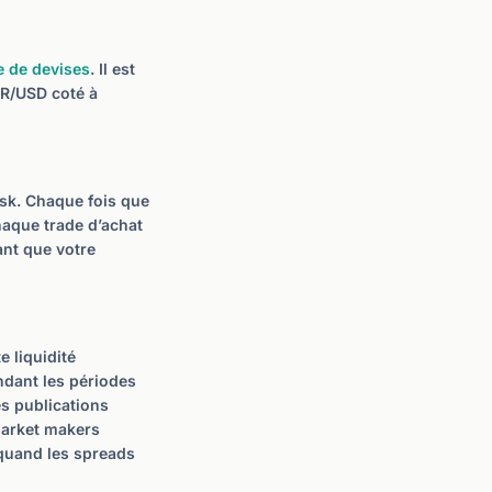
e de devises
. Il est
UR/USD coté à
ask. Chaque fois que
chaque trade d’achat
ant que votre
e liquidité
ndant les périodes
es publications
market makers
quand les spreads