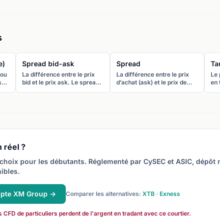
s
e)
Spread bid-ask
Spread
Ta
(ou
La différence entre le prix
La différence entre le prix
Le 
s
bid et le prix ask. Le spread
d’achat (ask) et le prix de
en 
bid-ask représente le coût
vente (bid) d’une paire de
de
de transaction d’un aller-
devises. Le spread est le
sig
retour sur une position.
coût principal d’une
1,0
transaction.
 réel ?
choix pour les débutants. Réglementé par CySEC et ASIC, dépôt
ibles.
mpte XM Group →
Comparer les alternatives:
XTB
·
Exness
FD de particuliers perdent de l'argent en tradant avec ce courtier.