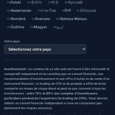
Polski
한국어
中文
Русский
PL
KO
ZH
RU
Nederlands
ภาษาไทย
हिन्दी
Ελληνικά
NL
TH
HI
EL
Română
Svenska
Bahasa Melayu
RO
SV
MS
Čeština
Magyar
اردو
CS
HU
UR
Votre pays
Avertissement :
Le contenu de ce site web est fourni à titre informatif et
comparatif uniquement et ne constitue pas un conseil financier, une
recommandation d'investissement ni une offre d'achat ou de vente d'un
instrument financier. Le trading de CFD et de produits à effet de levier
comporte un niveau de risque élevé et peut ne pas convenir à tous les
investisseurs :
entre 74% et 89% des comptes d'investisseurs
particuliers perdent de l'argent lors du trading de CFDs.
Vous devriez
obtenir un conseil financier indépendant si vous ne comprenez pas
pleinement les risques encourus.