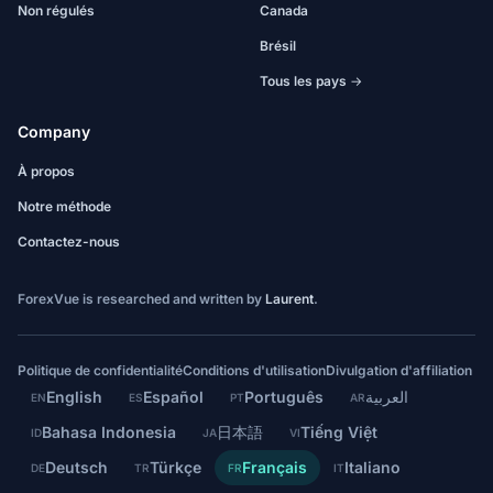
Non régulés
Canada
Brésil
Tous les pays →
Company
À propos
Notre méthode
Contactez-nous
ForexVue is researched and written by
Laurent
.
Politique de confidentialité
Conditions d'utilisation
Divulgation d'affiliation
English
Español
Português
العربية
EN
ES
PT
AR
Bahasa Indonesia
日本語
Tiếng Việt
ID
JA
VI
Deutsch
Türkçe
Français
Italiano
DE
TR
FR
IT