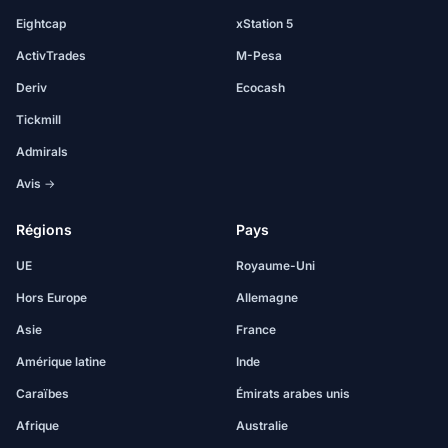
Eightcap
xStation 5
ActivTrades
M-Pesa
Deriv
Ecocash
Tickmill
Admirals
Avis →
Régions
Pays
UE
Royaume-Uni
Hors Europe
Allemagne
Asie
France
Amérique latine
Inde
Caraïbes
Émirats arabes unis
Afrique
Australie