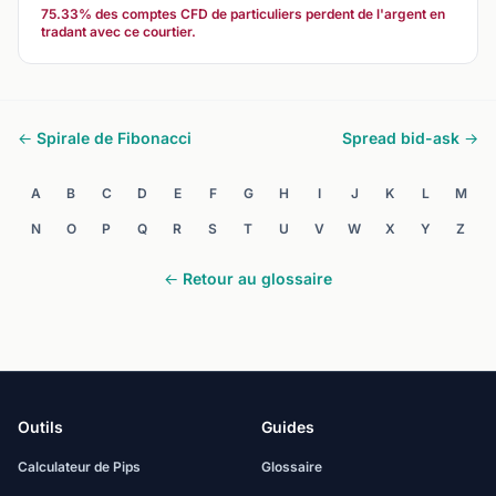
75.33% des comptes CFD de particuliers perdent de l'argent en
tradant avec ce courtier.
← Spirale de Fibonacci
Spread bid-ask →
A
B
C
D
E
F
G
H
I
J
K
L
M
N
O
P
Q
R
S
T
U
V
W
X
Y
Z
← Retour au glossaire
Outils
Guides
Calculateur de Pips
Glossaire