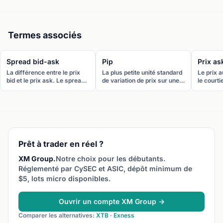
Termes associés
Spread bid-ask
Pip
Prix as
La différence entre le prix
La plus petite unité standard
Le prix 
bid et le prix ask. Le spread
de variation de prix sur une
le courti
bid-ask représente le coût
paire de devises. Pour la
vendre u
de transaction d’un aller-
plupart des paires, un pip
Vous ach
retour sur une position.
vaut 0,0001. Pour les paires
Aussi app
JPY, un pip vaut 0,01.
Prêt à trader en réel ?
XM Group.
Notre choix pour les débutants.
Réglementé par CySEC et ASIC, dépôt minimum de
$5, lots micro disponibles.
Ouvrir un compte XM Group →
Comparer les alternatives:
XTB
·
Exness