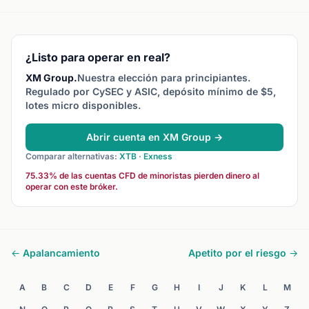
apalancamiento de 1:30
margen es el 3,33 % de la
divisa, s
significa que con 1.000 €
posición.
concreto
controlas 30.000 €.
¿Listo para operar en real?
XM Group.
Nuestra elección para principiantes.
Regulado por CySEC y ASIC, depósito mínimo de $5,
lotes micro disponibles.
Abrir cuenta en XM Group →
Comparar alternativas:
XTB
·
Exness
75.33% de las cuentas CFD de minoristas pierden dinero al
operar con este bróker.
← Apalancamiento
Apetito por el riesgo →
A
B
C
D
E
F
G
H
I
J
K
L
M