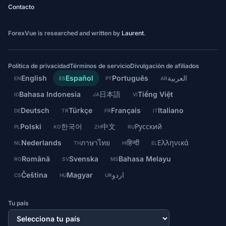
Contacto
ForexVue is researched and written by
Laurent
.
Política de privacidad
Términos de servicio
Divulgación de afiliados
English
Español
Português
العربية
EN
ES
PT
AR
Bahasa Indonesia
日本語
Tiếng Việt
ID
JA
VI
Deutsch
Türkçe
Français
Italiano
DE
TR
FR
IT
Polski
한국어
中文
Русский
PL
KO
ZH
RU
Nederlands
ภาษาไทย
हिन्दी
Ελληνικά
NL
TH
HI
EL
Română
Svenska
Bahasa Melayu
RO
SV
MS
Čeština
Magyar
اردو
CS
HU
UR
Tu país