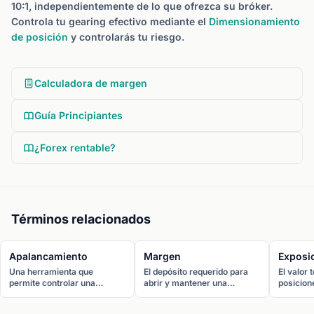
10:1, independientemente de lo que ofrezca su bróker.
Controla tu gearing efectivo mediante el
Dimensionamiento
de posición
y controlarás tu riesgo.
Calculadora de margen
Guía Principiantes
¿Forex rentable?
Términos relacionados
Apalancamiento
Margen
Exposi
Una herramienta que
El depósito requerido para
El valor 
permite controlar una
abrir y mantener una
posicion
posición mayor con un
posición apalancada. Con un
mercado.
depósito reducido. Un
apalancamiento de 1:30, el
al riesgo