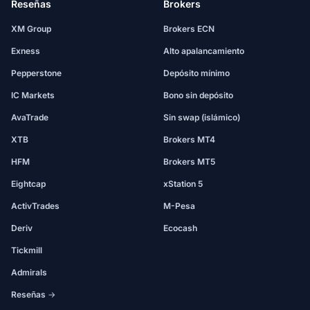
Reseñas
Brokers
XM Group
Brokers ECN
Exness
Alto apalancamiento
Pepperstone
Depósito mínimo
IC Markets
Bono sin depósito
AvaTrade
Sin swap (islámico)
XTB
Brokers MT4
HFM
Brokers MT5
Eightcap
xStation 5
ActivTrades
M-Pesa
Deriv
Ecocash
Tickmill
Admirals
Reseñas →