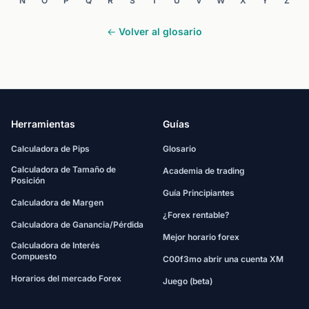
N
O
P
Q
R
S
T
U
V
W
X
Y
Z
← Volver al glosario
Herramientas
Guías
Calculadora de Pips
Glosario
Calculadora de Tamaño de
Academia de trading
Posición
Guía Principiantes
Calculadora de Margen
¿Forex rentable?
Calculadora de Ganancia/Pérdida
Mejor horario forex
Calculadora de Interés
Compuesto
C00f3mo abrir una cuenta XM
Horarios del mercado Forex
Juego (beta)