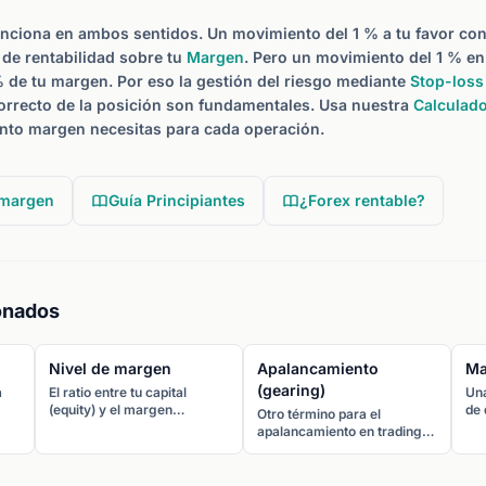
unciona en ambos sentidos. Un movimiento del 1 % a tu favor co
de rentabilidad sobre tu
Margen
. Pero un movimiento del 1 % en
 de tu margen. Por eso la gestión del riesgo mediante
Stop-loss
rrecto de la posición son fundamentales. Usa nuestra
Calculad
nto margen necesitas para cada operación.
 margen
Guía Principiantes
¿Forex rentable?
onados
Nivel de margen
Apalancamiento
Ma
(gearing)
a
El ratio entre tu capital
Una
(equity) y el margen
de 
Otro término para el
 un
utilizado, expresado en
ha 
apalancamiento en trading.
el
porcentaje. Fórmula: (equity
de
El gearing describe el ratio
a
/ margen utilizado) x 100 %.
man
entre el tamaño de tu
se 
posición y tu capital real. Un