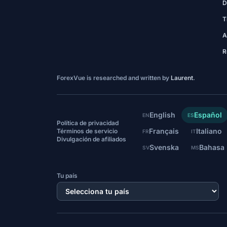
D
T
A
R
ForexVue is researched and written by
Laurent
.
English
Español
EN
ES
Política de privacidad
Français
Italiano
Términos de servicio
FR
IT
Divulgación de afiliados
Svenska
Bahasa
SV
MS
Tu país