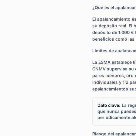
¿Qué es el apalanca
El apalancamiento e
su depósito real. El
depósito de 1.000 € 
beneficios como las 
Límites de apalanca
La ESMA establece lí
CNMV supervisa su cu
pares menores, oro e
individuales y 1:2 p
apalancamientos sup
Dato clave:
La regu
que nunca puedes 
periódicamente al
Riesgo del apalanca