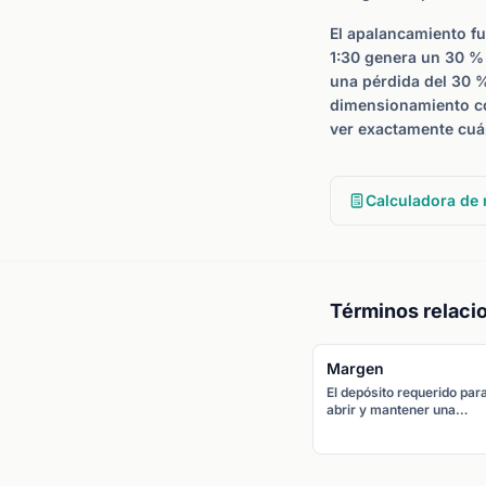
El apalancamiento f
1:30 genera un 30 % 
una pérdida del 30 %
dimensionamiento co
ver exactamente cuá
Calculadora de
Términos relaci
Margen
El depósito requerido par
abrir y mantener una
posición apalancada. Con
apalancamiento de 1:30, 
margen es el 3,33 % de l
posición.