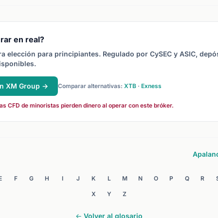
fon
ratio de gearing de 20:1
pos
significa que controlas una
rat
posición 20 veces mayor
que tu depósito de margen.
rar en real?
a elección para principiantes. Regulado por CySEC y ASIC, depó
isponibles.
en XM Group →
Comparar alternativas:
XTB
·
Exness
s CFD de minoristas pierden dinero al operar con este bróker.
Apalan
E
F
G
H
I
J
K
L
M
N
O
P
Q
R
X
Y
Z
← Volver al glosario