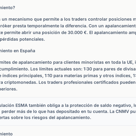
miento?
s un mecanismo que permite a los traders controlar posiciones
 bróker presta temporalmente la diferencia. Con un apalancamient
te permite abrir una posición de 30.000 €. El apalancamiento ampl
pérdidas potenciales.
miento en España
mites de apalancamiento para clientes minoristas en toda la UE, 
mplimiento. Los límites actuales son: 1:30 para pares de divisa
 índices principales, 1:10 para materias primas y otros índices, 1
ara criptomonedas. Los traders profesionales certificados pueden
eriores.
lación ESMA también obliga a la protección de saldo negativo, lo
perder más de lo que has depositado en tu cuenta. La CNMV pu
ertas sobre los riesgos del apalancamiento.
miento