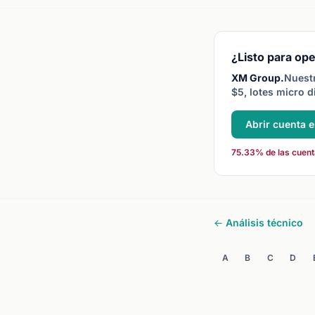
¿Listo para ope
XM Group.
Nuestr
$5, lotes micro d
Abrir cuenta 
75.33% de las cuenta
← Análisis técnico
A
B
C
D