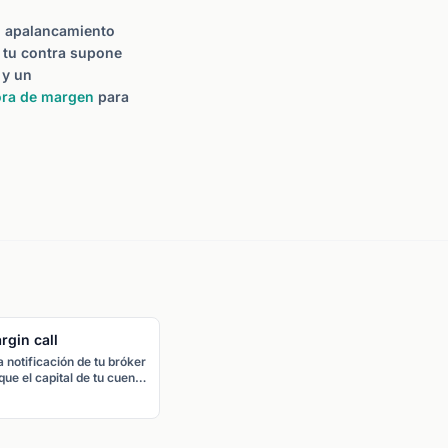
n apalancamiento
 tu contra supone
y un
ora de margen
para
rgin call
Ratio riesgo-beneficio
 notificación de tu bróker
La relación entre cuánto
que el capital de tu cuenta
arriesgas en una operación
caído por debajo del nivel
y cuánto puedes ganar. Un
 margen de
ratio riesgo-beneficio de 1:2
tenimiento requerido. Si
significa que arriesgas 1
activa, debes depositar
EUR para ganar