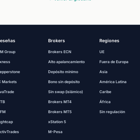
eseñas
Brokers
Regiones
M Group
Brokers ECN
UE
xness
Alto apalancamiento
Fuera de Europa
epperstone
Depósito mínimo
Asia
C Markets
Bono sin depósito
América Latina
vaTrade
Sin swap (islámico)
Caribe
TB
Brokers MT4
África
FM
Brokers MT5
Sin regulación
ightcap
xStation 5
ctivTrades
M-Pesa