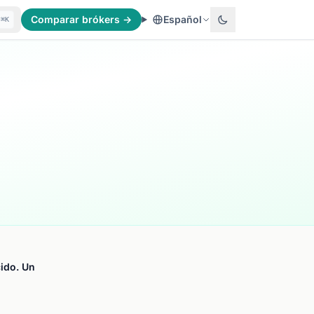
Comparar brókers →
Español
⌘K
ido. Un