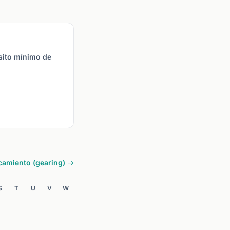
dos adicionales o cerrar
potencialmente 2 EUR.
iciones para restaurar tu
io de margen.
sito mínimo de
camiento (gearing) →
S
T
U
V
W