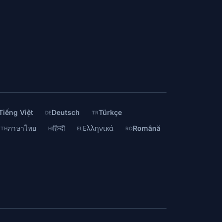
Tiếng Việt
Deutsch
Türkçe
DE
TR
ภาษาไทย
हिन्दी
Ελληνικά
Română
TH
HI
EL
RO