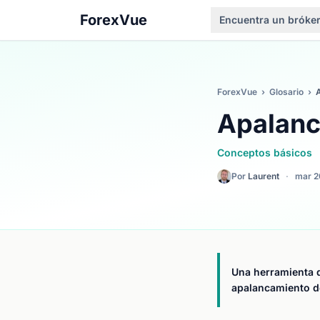
ForexVue
Encuentra un bróke
ForexVue
›
Glosario
›
Apalanc
Conceptos básicos
Por
Laurent
·
mar 2
Una herramienta 
apalancamiento de