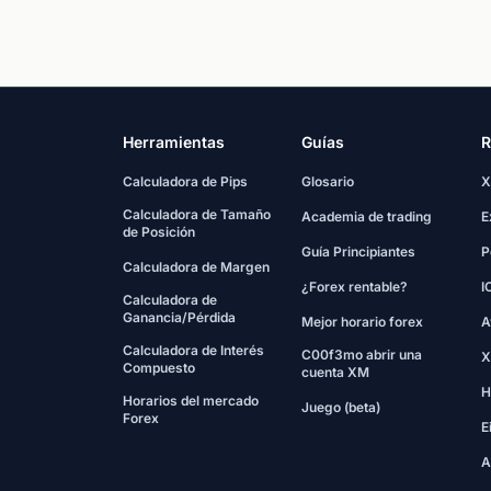
Herramientas
Guías
R
Calculadora de Pips
Glosario
X
Calculadora de Tamaño
Academia de trading
E
de Posición
Guía Principiantes
P
Calculadora de Margen
¿Forex rentable?
I
Calculadora de
Ganancia/Pérdida
Mejor horario forex
A
Calculadora de Interés
C00f3mo abrir una
X
Compuesto
cuenta XM
H
Horarios del mercado
Juego (beta)
Forex
E
A