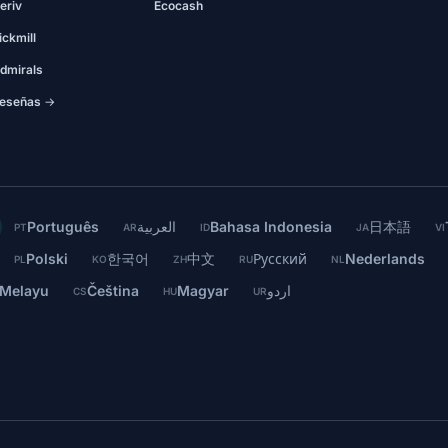
eriv
Ecocash
ickmill
dmirals
eseñas →
Português
العربية
Bahasa Indonesia
日本語
PT
AR
ID
JA
VI
Polski
한국어
中文
Русский
Nederlands
PL
KO
ZH
RU
NL
 Melayu
Čeština
Magyar
اردو
CS
HU
UR