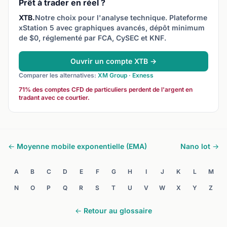
Prêt à trader en réel ?
XTB.
Notre choix pour l'analyse technique. Plateforme
xStation 5 avec graphiques avancés, dépôt minimum
de $0, réglementé par FCA, CySEC et KNF.
Ouvrir un compte XTB →
Comparer les alternatives:
XM Group
·
Exness
71% des comptes CFD de particuliers perdent de l'argent en
tradant avec ce courtier.
← Moyenne mobile exponentielle (EMA)
Nano lot →
A
B
C
D
E
F
G
H
I
J
K
L
M
N
O
P
Q
R
S
T
U
V
W
X
Y
Z
← Retour au glossaire