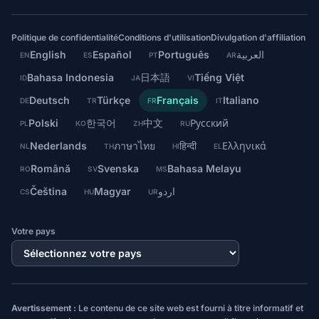
Politique de confidentialité
Conditions d'utilisation
Divulgation d'affiliation
English
Español
Português
العربية
EN
ES
PT
AR
Bahasa Indonesia
日本語
Tiếng Việt
ID
JA
VI
Deutsch
Türkçe
Français
Italiano
DE
TR
FR
IT
Polski
한국어
中文
Русский
PL
KO
ZH
RU
Nederlands
ภาษาไทย
हिन्दी
Ελληνικά
NL
TH
HI
EL
Română
Svenska
Bahasa Melayu
RO
SV
MS
Čeština
Magyar
اردو
CS
HU
UR
Votre pays
Avertissement :
Le contenu de ce site web est fourni à titre informatif et