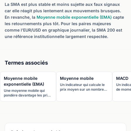
La SMA est plus stable et moins sujette aux faux signaux
car elle réagit plus lentement aux mouvements brusques.
En revanche, la
Moyenne mobile exponentielle (EMA)
capte
les retournements plus tôt. Pour les paires majeures
comme l’EUR/USD en graphique journalier, la SMA 200 est
une référence institutionnelle largement respectée.
Termes associés
Moyenne mobile
Moyenne mobile
MACD
exponentielle (EMA)
Un indicateur qui calcule le
Un indic
prix moyen sur un nombre
de momen
Une moyenne mobile qui
défini de périodes, créant
relation 
pondère davantage les prix
une ligne lissée qui filtre le
moyenne
récents, la rendant plus
bruit du marché. Les deux
exponenti
réactive aux changements
types principaux sont la
MACD es
de prix que la SMA. L’EMA
moyenne mobile simple
l’EMA 26
est préférée par les day
(SMA) et la moyenne mobile
ligne de
traders pour sa rapidité.
exponentielle (EMA).
MACD).