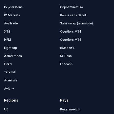
Pepperstone
Dépôt minimum
IC Markets
Bonus sans dépôt
AvaTrade
Sans swap (islamique)
XTB
Courtiers MT4
HFM
Courtiers MT5
Eightcap
xStation 5
ActivTrades
M-Pesa
Deriv
Ecocash
Tickmill
Admirals
Avis →
Régions
Pays
UE
Royaume-Uni