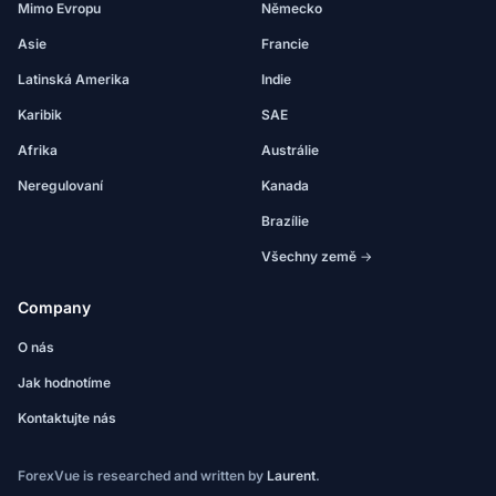
Mimo Evropu
Německo
Asie
Francie
Latinská Amerika
Indie
Karibik
SAE
Afrika
Austrálie
Neregulovaní
Kanada
Brazílie
Všechny země →
Company
O nás
Jak hodnotíme
Kontaktujte nás
ForexVue is researched and written by
Laurent
.