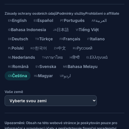
Zásady ochrany osobních údajů
Podmínky služby
Prohlášení o affiliate
English
Español
Português
العربية
EN
ES
PT
AR
Bahasa Indonesia
日本語
Tiếng Việt
ID
JA
VI
Deutsch
Türkçe
Français
Italiano
DE
TR
FR
IT
Polski
한국어
中文
Русский
PL
KO
ZH
RU
Nederlands
ภาษาไทย
हिन्दी
Ελληνικά
NL
TH
HI
EL
Română
Svenska
Bahasa Melayu
RO
SV
MS
Čeština
Magyar
اردو
CS
HU
UR
Vaše země
Upozornění:
Obsah na této webové stránce je poskytován pouze pro
informační a srovnávací účely a nepředstavuje finanční poradenství,