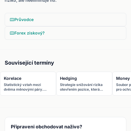
riziko, ale neeliminuje ho.
Průvodce
Forex ziskový?
Související termíny
Korelace
Hedging
Money
Statistický vztah mezi
Strategie snižování rizika
Soubor pr
dvěma měnovými páry.
otevřením pozice, která
pro ochr
Pozitivní korelace znamená
kompenzuje potenciální
kapitálu
pohyb stejným směrem,
ztrátu z jiné pozice.
dlouhodo
negativní opačným.
Zahrnuje
limity ri
Připraveni obchodovat naživo?