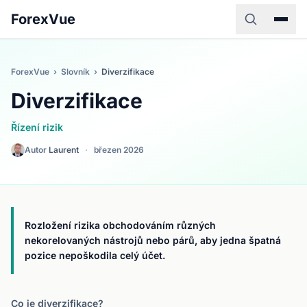
ForexVue
ForexVue
›
Slovník
›
Diverzifikace
Diverzifikace
Řízení rizik
Autor
Laurent
·
březen 2026
Rozložení rizika obchodováním různých
nekorelovaných nástrojů nebo párů, aby jedna špatná
pozice nepoškodila celý účet.
Co je diverzifikace?