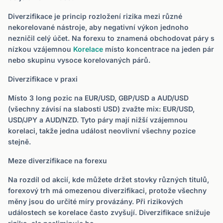
Diverzifikace je princip rozložení rizika mezi různé
nekorelované nástroje, aby negativní výkon jednoho
nezničil celý účet. Na forexu to znamená obchodovat páry s
nízkou vzájemnou
Korelace
místo koncentrace na jeden pár
nebo skupinu vysoce korelovaných párů.
Diverzifikace v praxi
Místo 3 long pozic na EUR/USD, GBP/USD a AUD/USD
(všechny závisí na slabosti USD) zvažte mix: EUR/USD,
USD/JPY a AUD/NZD. Tyto páry mají nižší vzájemnou
korelaci, takže jedna událost neovlivní všechny pozice
stejně.
Meze diverzifikace na forexu
Na rozdíl od akcií, kde můžete držet stovky různých titulů,
forexový trh má omezenou diverzifikaci, protože všechny
měny jsou do určité míry provázány. Při rizikových
událostech se korelace často zvyšují. Diverzifikace snižuje