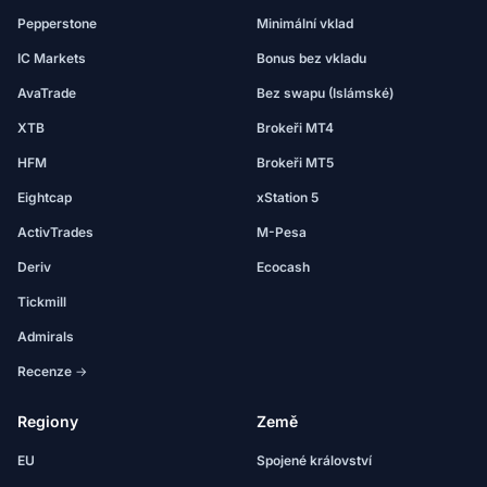
Pepperstone
Minimální vklad
IC Markets
Bonus bez vkladu
AvaTrade
Bez swapu (Islámské)
XTB
Brokeři MT4
HFM
Brokeři MT5
Eightcap
xStation 5
ActivTrades
M-Pesa
Deriv
Ecocash
Tickmill
Admirals
Recenze →
Regiony
Země
EU
Spojené království