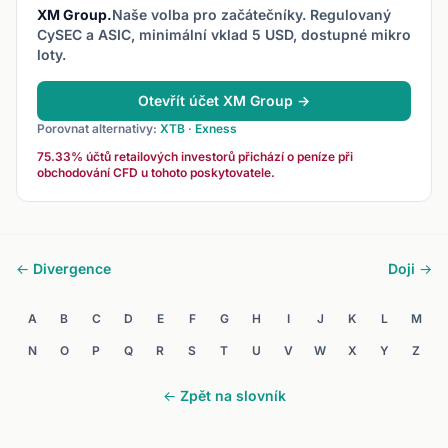
XM Group.
Naše volba pro začátečníky. Regulovaný
CySEC a ASIC, minimální vklad 5 USD, dostupné mikro
loty.
Otevřít účet XM Group →
Porovnat alternativy:
XTB
·
Exness
75.33% účtů retailových investorů přichází o peníze při
obchodování CFD u tohoto poskytovatele.
← Divergence
Doji →
A
B
C
D
E
F
G
H
I
J
K
L
M
N
O
P
Q
R
S
T
U
V
W
X
Y
Z
← Zpět na slovník