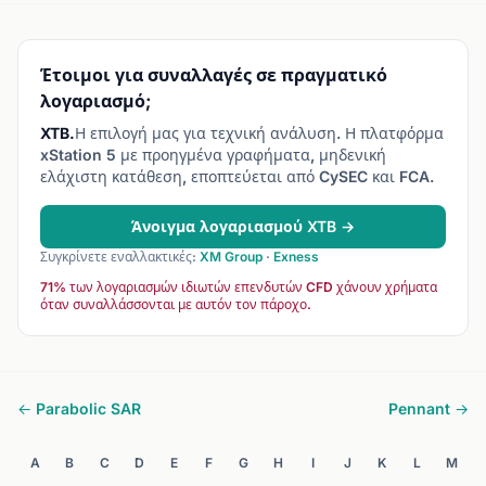
Έτοιμοι για συναλλαγές σε πραγματικό
λογαριασμό;
XTB.
Η επιλογή μας για τεχνική ανάλυση. Η πλατφόρμα
xStation 5 με προηγμένα γραφήματα, μηδενική
ελάχιστη κατάθεση, εποπτεύεται από CySEC και FCA.
Άνοιγμα λογαριασμού XTB →
Συγκρίνετε εναλλακτικές:
XM Group
·
Exness
71% των λογαριασμών ιδιωτών επενδυτών CFD χάνουν χρήματα
όταν συναλλάσσονται με αυτόν τον πάροχο.
← Parabolic SAR
Pennant →
A
B
C
D
E
F
G
H
I
J
K
L
M