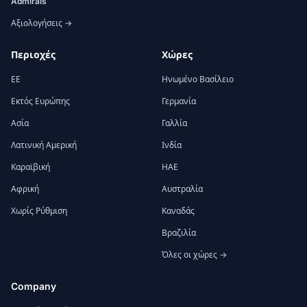
Admirals
Αξιολογήσεις →
Περιοχές
Χώρες
ΕΕ
Ηνωμένο Βασίλειο
Εκτός Ευρώπης
Γερμανία
Ασία
Γαλλία
Λατινική Αμερική
Ινδία
Καραϊβική
ΗΑΕ
Αφρική
Αυστραλία
Χωρίς Ρύθμιση
Καναδάς
Βραζιλία
Όλες οι χώρες →
Company