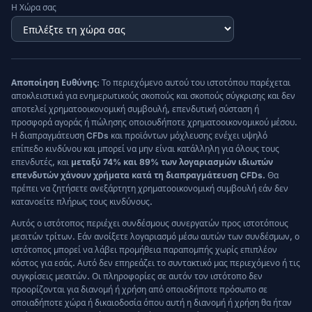
Η Χώρα σας
Αποποίηση Ευθύνης:
Το περιεχόμενο αυτού του ιστοτόπου παρέχεται
αποκλειστικά για ενημερωτικούς σκοπούς και σκοπούς σύγκρισης και δεν
αποτελεί χρηματοοικονομική συμβουλή, επενδυτική σύσταση ή
προσφορά αγοράς ή πώλησης οποιουδήποτε χρηματοοικονομικού μέσου.
Η διαπραγμάτευση CFDs και προϊόντων μόχλευσης ενέχει υψηλό
επίπεδο κινδύνου και μπορεί να μην είναι κατάλληλη για όλους τους
επενδυτές, και
μεταξύ 74% και 89% των λογαριασμών ιδιωτών
επενδυτών χάνουν χρήματα κατά τη διαπραγμάτευση CFDs.
Θα
πρέπει να ζητήσετε ανεξάρτητη χρηματοοικονομική συμβουλή εάν δεν
κατανοείτε πλήρως τους κινδύνους.
Αυτός ο ιστότοπος περιέχει συνδέσμους συνεργατών προς ιστοτόπους
μεσιτών τρίτων. Εάν ανοίξετε λογαριασμό μέσω αυτών των συνδέσμων, ο
ιστότοπος μπορεί να λάβει προμήθεια παραπομπής χωρίς επιπλέον
κόστος για εσάς. Αυτό δεν επηρεάζει το συντακτικό μας περιεχόμενο ή τις
συγκρίσεις μεσιτών. Οι πληροφορίες σε αυτόν τον ιστότοπο δεν
προορίζονται για διανομή ή χρήση από οποιοδήποτε πρόσωπο σε
οποιαδήποτε χώρα ή δικαιοδοσία όπου αυτή η διανομή ή χρήση θα ήταν