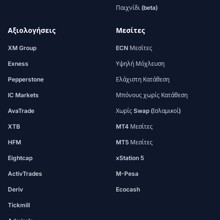
Παιχνίδι (beta)
Αξιολογήσεις
Μεσίτες
XM Group
ECN Μεσίτες
Exness
Υψηλή Μόχλευση
Pepperstone
Ελάχιστη Κατάθεση
IC Markets
Μπόνους χωρίς Κατάθεση
AvaTrade
Χωρίς Swap (Ισλαμικοί)
XTB
MT4 Μεσίτες
HFM
MT5 Μεσίτες
Eightcap
xStation 5
ActivTrades
M-Pesa
Deriv
Ecocash
Tickmill