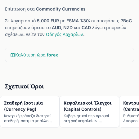
Επίπτωση στα Commodity Currencies
Σε λογαριασμό 5.000 EUR με ESMA 1:30: οι αποφάσεις PBoC
επηρεάζουν άμεσα το AUD, NZD και CAD λόγω εμπορικών
σχέσεων. Δείτε τον
Οδηγός Αρχαρίων
.
Καλύτερη ώρα forex
Σχετικοί Όροι
Σταθερή Ισοτιμία
Κεφαλαιακοί Έλεγχοι
Κεντρι
(Currency Peg)
(Capital Controls)
(Centra
Κεντρική τράπεζα διατηρεί
Κυβερνητικοί περιορισμοί
Ρυθμιστή
σταθερή ισοτιμία με άλλο
στη ροή κεφαλαίων.
Αποφασίζ
νόμισμα (συνήθως USD).
Ελληνική εμπειρία 2015.
ρευστότ