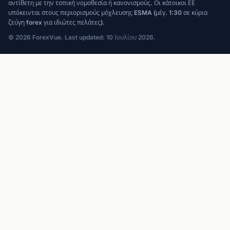
αντίθετη με την τοπική νομοθεσία ή κανονισμούς. Οι κάτοικοι ΕΕ
υπόκεινται στους περιορισμούς μόχλευσης ESMA (μέγ. 1:30 σε κύρια
ζεύγη forex για ιδιώτες πελάτες).
© 2026 ForexVue. Last updated: 10 Ιουλίου 2026.