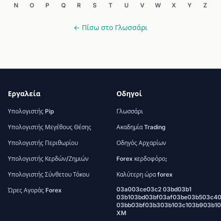
N
O
P
Q
R
S
T
U
V
W
X
Y
Z
← Πίσω στο Γλωσσάρι
Εργαλεία
Οδηγοί
Υπολογιστής Pip
Γλωσσάρι
Υπολογιστής Μεγέθους Θέσης
Ακαδημία Trading
Υπολογιστής Περιθωρίου
Οδηγός Αρχαρίων
Υπολογιστής Κερδών/Ζημιών
Forex κερδοφόρο;
Υπολογιστής Σύνθετου Τόκου
Καλύτερη ώρα forex
03a003ce03c2 03bd03b1
Ώρες Αγοράς Forex
03b103bd03bf03af03be03b503c4
03bb03bf03b303b103c103b903b1
XM