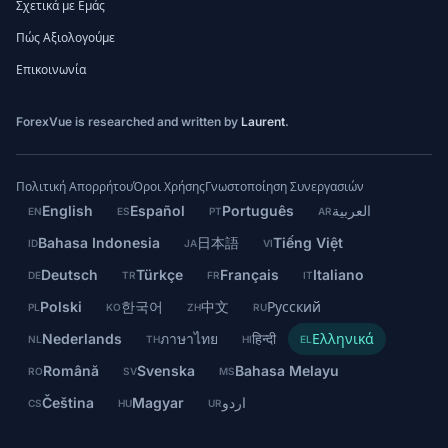
Σχετικά με Εμάς
Πώς Αξιολογούμε
Επικοινωνία
ForexVue is researched and written by
Laurent
.
Πολιτική Απορρήτου
Όροι Χρήσης
Γνωστοποίηση Συνεργασιών
English
Español
Português
العربية
EN
ES
PT
AR
Bahasa Indonesia
日本語
Tiếng Việt
ID
JA
VI
Deutsch
Türkçe
Français
Italiano
DE
TR
FR
IT
Polski
한국어
中文
Русский
PL
KO
ZH
RU
Nederlands
ภาษาไทย
हिन्दी
Ελληνικά
NL
TH
HI
EL
Română
Svenska
Bahasa Melayu
RO
SV
MS
Čeština
Magyar
اردو
CS
HU
UR