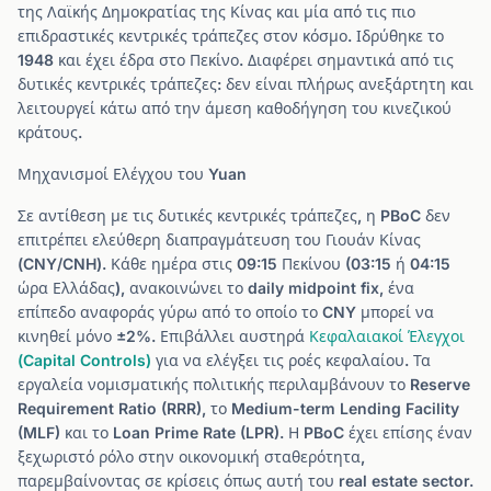
της Λαϊκής Δημοκρατίας της Κίνας και μία από τις πιο
επιδραστικές κεντρικές τράπεζες στον κόσμο. Ιδρύθηκε το
1948 και έχει έδρα στο Πεκίνο. Διαφέρει σημαντικά από τις
δυτικές κεντρικές τράπεζες: δεν είναι πλήρως ανεξάρτητη και
λειτουργεί κάτω από την άμεση καθοδήγηση του κινεζικού
κράτους.
Μηχανισμοί Ελέγχου του Yuan
Σε αντίθεση με τις δυτικές κεντρικές τράπεζες, η PBoC δεν
επιτρέπει ελεύθερη διαπραγμάτευση του Γιουάν Κίνας
(CNY/CNH). Κάθε ημέρα στις 09:15 Πεκίνου (03:15 ή 04:15
ώρα Ελλάδας), ανακοινώνει το daily midpoint fix, ένα
επίπεδο αναφοράς γύρω από το οποίο το CNY μπορεί να
κινηθεί μόνο ±2%. Επιβάλλει αυστηρά
Κεφαλαιακοί Έλεγχοι
(Capital Controls)
για να ελέγξει τις ροές κεφαλαίου. Τα
εργαλεία νομισματικής πολιτικής περιλαμβάνουν το Reserve
Requirement Ratio (RRR), το Medium-term Lending Facility
(MLF) και το Loan Prime Rate (LPR). Η PBoC έχει επίσης έναν
ξεχωριστό ρόλο στην οικονομική σταθερότητα,
παρεμβαίνοντας σε κρίσεις όπως αυτή του real estate sector.