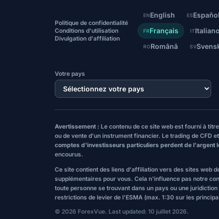
English
Españo
EN
ES
Politique de confidentialité
Français
Italian
Conditions d'utilisation
FR
IT
Divulgation d'affiliation
Română
Svens
RO
SV
Votre pays
Avertissement :
Le contenu de ce site web est fourni à tit
ou de vente d'un instrument financier. Le trading de CFD et
comptes d'investisseurs particuliers perdent de l'argent 
encourus.
Ce site contient des liens d'affiliation vers des sites web
supplémentaires pour vous. Cela n'influence pas notre conte
toute personne se trouvant dans un pays ou une juridiction où
restrictions de levier de l'ESMA (max. 1:30 sur les principal
© 2026 ForexVue. Last updated: 10 juillet 2026.