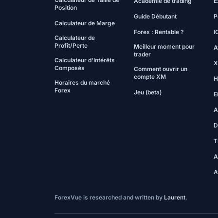
Académie de trading
E
Position
Guide Débutant
P
Calculateur de Marge
Forex : Rentable ?
I
Calculateur de
Profit/Perte
Meilleur moment pour
A
trader
Calculateur d'Intérêts
X
Composés
Comment ouvrir un
compte XM
H
Horaires du marché
Forex
Jeu (beta)
E
A
D
T
A
A
ForexVue is researched and written by
Laurent
.