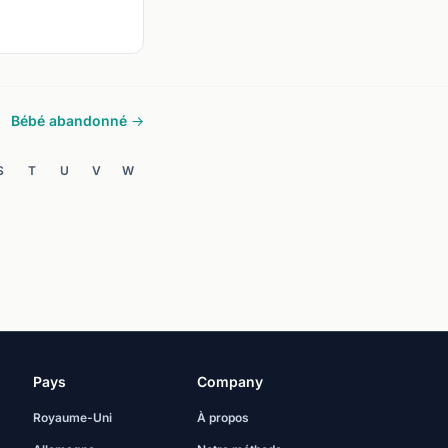
Bébé abandonné →
S
T
U
V
W
Pays
Company
Royaume-Uni
À propos