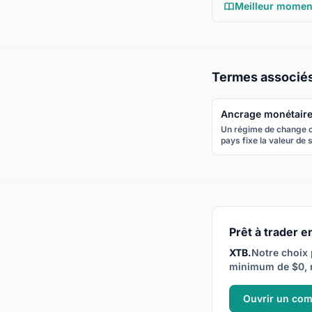
Meilleur momen
Termes associé
Ancrage monétair
Un régime de change 
pays fixe la valeur de 
devise par rapport à u
autre devise (souvent 
dollar) ou un panier de
devises, en défendant
taux fixe par des
interventions.
Prêt à trader en
XTB.
Notre choix 
minimum de $0, 
Ouvrir un co