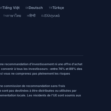
Tiếng Việt
Deutsch
Türkçe
VI
DE
TR
ภาษาไทย
हिन्दी
Ελληνικά
TH
HI
EL
, une recommandation d'investissement ni une offre d'achat
 convenir à tous les investisseurs :
entre 74% et 89% des
t si vous ne comprenez pas pleinement les risques
oir une commission de recommandation sans frais
 sont pas destinées à être distribuées ou utilisées par
réglementation locale. Les résidents de l'UE sont soumis aux