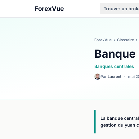
ForexVue
Trouver un brok
ForexVue
›
Glossaire
›
Banque 
Banques centrales
Par
Laurent
·
mai 2
La banque central
gestion du yuan c