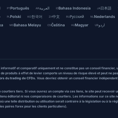
l
Português
العربية
Bahasa Indonesia
日本語
PT
AR
ID
JA
o
Polski
한국어
中文
Русский
Nederlands
PL
KO
ZH
RU
NL
ka
Bahasa Melayu
Čeština
Magyar
اردو
MS
CS
HU
UR
re informatif et comparatif uniquement et ne constitue pas un conseil financier
 de produits à effet de levier comporte un niveau de risque élevé et peut ne pas
lors du trading de CFDs.
Vous devriez obtenir un conseil financier indépendan
 de courtiers tiers. Si vous ouvrez un compte via ces liens, le site peut recev
nu éditorial ni nos comparaisons de courtiers. Les informations sur ce site ne
 une telle distribution ou utilisation serait contraire à la législation ou à la 
es paires forex pour les clients particuliers).