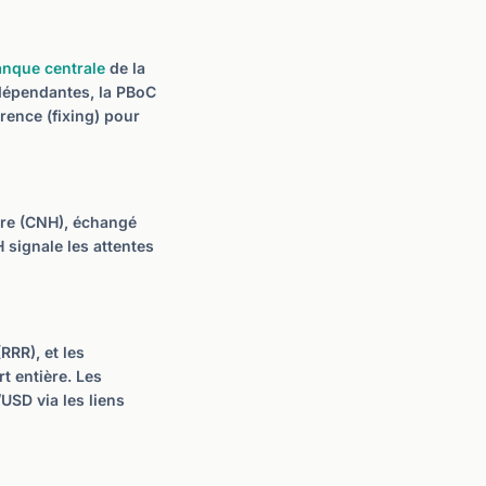
nque centrale
de la
dépendantes, la PBoC
érence (fixing) pour
ore (CNH), échangé
 signale les attentes
RRR), et les
t entière. Les
SD via les liens