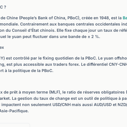
oC ?
de Chine (People’s Bank of China, PBoC), créée en 1948, est la
Ba
ondiale. Contrairement aux banques centrales occidentales in
on du Conseil d’État chinois. Elle fixe chaque jour un taux de réf
el le yuan peut fluctuer dans une bande de ± 2 %.
ex
) est contrôlé par le fixing quotidien de la PBoC. Le yuan offsh
g, est plus accessible aux traders forex. Le différentiel CNY-CNH
t à la politique de la PBoC.
ux de prêt à moyen terme (MLF), le ratio de réserves obligatoires (
rket. La gestion du taux de change est un outil de politique à par
C impactent non seulement USD/CNH mais aussi AUD/USD et NZD/U
Asie-Pacifique.