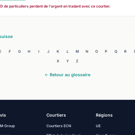
de particuliers perdent de l'argent en tradant avec ce courtier.
suisse
E
F
G
H
I
J
K
L
M
N
O
P
Q
R
X
Y
Z
← Retour au glossaire
vis
Courtiers
Régions
M Group
Courtiers ECN
UE