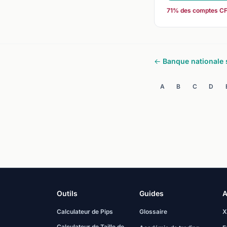
71% des comptes CFD 
← Banque nationale 
A
B
C
D
Outils
Guides
A
Calculateur de Pips
Glossaire
X
Calculateur de Taille de