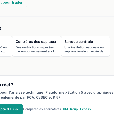
t pour trader
s
e
Contrôles des capitaux
Banque centrale
où un
Des restrictions imposées
Une institution nationale ou
sa
par un gouvernement sur les
supranationale chargée de
ne
flux de capitaux entrants ou
gérer la politique monétaire
le
sortants du pays, limitant la
d’un pays, de contrôler la
convertibilité de la devise et
masse monétaire, de fixer
 ce
les investissements
les taux d’intérêt et de
transfrontaliers.
maintenir la stabilité
financière.
 réel ?
pour l'analyse technique. Plateforme xStation 5 avec graphiques
réglementé par FCA, CySEC et KNF.
mpte XTB →
Comparer les alternatives:
XM Group
·
Exness