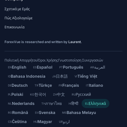
Σχετικά με Εμάς
Πώς Αξιολογούμε
Επικοινωνία
ForexVue is researched and written by
Laurent
.
Πολιτική Απορρήτου
Όροι Χρήσης
Γνωστοποίηση Συνεργασιών
English
Español
Português
العربية
EN
ES
PT
AR
Bahasa Indonesia
日本語
Tiếng Việt
ID
JA
VI
Deutsch
Türkçe
Français
Italiano
DE
TR
FR
IT
Polski
한국어
中文
Русский
PL
KO
ZH
RU
Nederlands
ภาษาไทย
हिन्दी
Ελληνικά
NL
TH
HI
EL
Română
Svenska
Bahasa Melayu
RO
SV
MS
Čeština
Magyar
اردو
CS
HU
UR