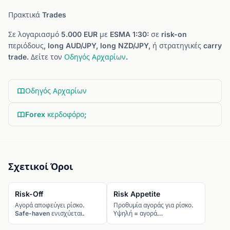
Πρακτικά Trades
Σε λογαριασμό 5.000 EUR με ESMA 1:30: σε risk-on
περιόδους, long AUD/JPY, long NZD/JPY, ή στρατηγικές carry
trade. Δείτε τον
Οδηγός Αρχαρίων
.
Οδηγός Αρχαρίων
Forex κερδοφόρο;
Σχετικοί Όροι
Risk-Off
Risk Appetite
Αγορά αποφεύγει ρίσκο.
Προθυμία αγοράς για ρίσκο.
Safe-haven ενισχύεται.
Υψηλή = αγορά
ριψοκίνδυνων. Χαμηλή =
safe-haven.