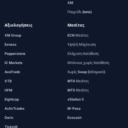
XM
Παιχνίδι (beta)
Αξιολογήσεις
Μεσίτες
XM Group
ECN Μεσίτες
Exness
Υψηλή Μόχλευση
Pepperstone
Ελάχιστη Κατάθεση
IC Markets
Μπόνους χωρίς Κατάθεση
AvaTrade
Χωρίς Swap (Ισλαμικοί)
XTB
MT4 Μεσίτες
HFM
MT5 Μεσίτες
Eightcap
xStation 5
ActivTrades
M-Pesa
Deriv
Ecocash
Tickmill