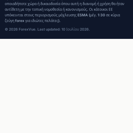
οποιαδήποτε χώρα ή δικαιοδοσία όπου αυτή η διανομή ή χρήση θα ήταν
αντίθετη με την τοπική νομοθεσία ή κανονισμούς. Οι κάτοικοι ΕΕ
υπόκεινται στους περιορισμούς μόχλευσης ESMA (μέγ. 1:30 σε κύρια
ζεύγη forex για ιδιώτες πελάτες).
© 2026 ForexVue. Last updated: 10 Ιουλίου 2026.