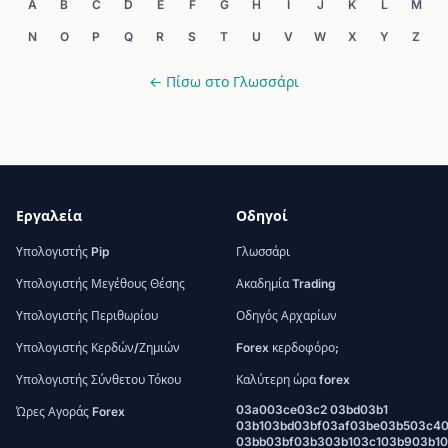
A
B
C
D
E
F
G
H
I
J
K
L
M
N
O
P
Q
R
S
T
U
V
W
X
Y
Z
← Πίσω στο Γλωσσάρι
Εργαλεία
Οδηγοί
Υπολογιστής Pip
Γλωσσάρι
Υπολογιστής Μεγέθους Θέσης
Ακαδημία Trading
Υπολογιστής Περιθωρίου
Οδηγός Αρχαρίων
Υπολογιστής Κερδών/Ζημιών
Forex κερδοφόρο;
Υπολογιστής Σύνθετου Τόκου
Καλύτερη ώρα forex
03a003ce03c2 03bd03b1
Ώρες Αγοράς Forex
03b103bd03bf03af03be03b503c4
03bb03bf03b303b103c103b903b1