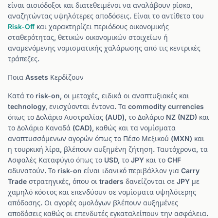
είναι αισιόδοξοι και διατεθειμένοι να αναλάβουν ρίσκο,
αναζητώντας υψηλότερες αποδόσεις. Είναι το αντίθετο του
Risk-Off
και χαρακτηρίζει περιόδους οικονομικής
σταθερότητας, θετικών οικονομικών στοιχείων ή
αναμενόμενης νομισματικής χαλάρωσης από τις κεντρικές
τράπεζες.
Ποια Assets Κερδίζουν
Κατά το risk-on, οι μετοχές, ειδικά οι αναπτυξιακές και
technology, ενισχύονται έντονα. Τα commodity currencies
όπως το Δολάριο Αυστραλίας (AUD), το Δολάριο NZ (NZD) και
το Δολάριο Καναδά (CAD), καθώς και τα νομίσματα
αναπτυσσόμενων αγορών όπως το Πέσο Μεξικού (MXN) και
η τουρκική λίρα, βλέπουν αυξημένη ζήτηση. Ταυτόχρονα, τα
Ασφαλές Καταφύγιο όπως το USD, το JPY και το CHF
αδυνατούν. Το risk-on είναι ιδανικό περιβάλλον για Carry
Trade στρατηγικές, όπου οι traders δανείζονται σε JPY με
χαμηλό κόστος και επενδύουν σε νομίσματα υψηλότερης
απόδοσης. Οι αγορές ομολόγων βλέπουν αυξημένες
αποδόσεις καθώς οι επενδυτές εγκαταλείπουν την ασφάλεια.