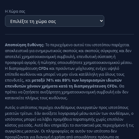
Η Χώρα σας
Αποποίηση Ευθύνης:
Το περιεχόμενο αυτού του ιστοτόπου παρέχεται
αποκλειστικά για ενημερωτικούς σκοπούς και σκοπούς σύγκρισης και δεν
αποτελεί χρηματοοικονομική συμβουλή, επενδυτική σύσταση ή
προσφορά αγοράς ή πώλησης οποιουδήποτε χρηματοοικονομικού μέσου.
Η διαπραγμάτευση CFDs και προϊόντων μόχλευσης ενέχει υψηλό
επίπεδο κινδύνου και μπορεί να μην είναι κατάλληλη για όλους τους
επενδυτές, και
μεταξύ 74% και 89% των λογαριασμών ιδιωτών
επενδυτών χάνουν χρήματα κατά τη διαπραγμάτευση CFDs.
Θα
πρέπει να ζητήσετε ανεξάρτητη χρηματοοικονομική συμβουλή εάν δεν
κατανοείτε πλήρως τους κινδύνους.
Αυτός ο ιστότοπος περιέχει συνδέσμους συνεργατών προς ιστοτόπους
μεσιτών τρίτων. Εάν ανοίξετε λογαριασμό μέσω αυτών των συνδέσμων, ο
ιστότοπος μπορεί να λάβει προμήθεια παραπομπής χωρίς επιπλέον
κόστος για εσάς. Αυτό δεν επηρεάζει το συντακτικό μας περιεχόμενο ή τις
συγκρίσεις μεσιτών. Οι πληροφορίες σε αυτόν τον ιστότοπο δεν
προορίζονται για διανομή ή χρήση από οποιοδήποτε πρόσωπο σε