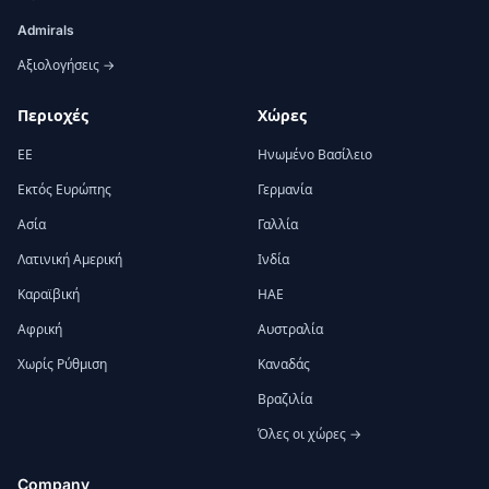
Admirals
Αξιολογήσεις →
Περιοχές
Χώρες
ΕΕ
Ηνωμένο Βασίλειο
Εκτός Ευρώπης
Γερμανία
Ασία
Γαλλία
Λατινική Αμερική
Ινδία
Καραϊβική
ΗΑΕ
Αφρική
Αυστραλία
Χωρίς Ρύθμιση
Καναδάς
Βραζιλία
Όλες οι χώρες →
Company