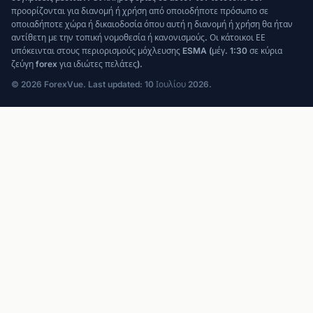
προορίζονται για διανομή ή χρήση από οποιοδήποτε πρόσωπο σε
οποιαδήποτε χώρα ή δικαιοδοσία όπου αυτή η διανομή ή χρήση θα ήταν
αντίθετη με την τοπική νομοθεσία ή κανονισμούς. Οι κάτοικοι ΕΕ
υπόκεινται στους περιορισμούς μόχλευσης ESMA (μέγ. 1:30 σε κύρια
ζεύγη forex για ιδιώτες πελάτες).
© 2026 ForexVue. Last updated: 10 Ιουλίου 2026.