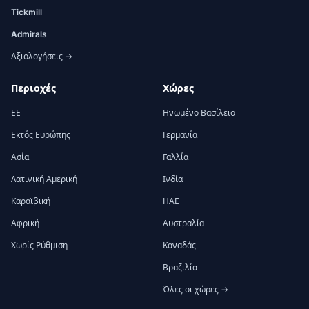
Tickmill
Admirals
Αξιολογήσεις →
Περιοχές
Χώρες
ΕΕ
Ηνωμένο Βασίλειο
Εκτός Ευρώπης
Γερμανία
Ασία
Γαλλία
Λατινική Αμερική
Ινδία
Καραϊβική
ΗΑΕ
Αφρική
Αυστραλία
Χωρίς Ρύθμιση
Καναδάς
Βραζιλία
Όλες οι χώρες →