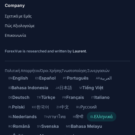
Company
Σχετικά με Εμάς
Πώς Αξιολογούμε
Επικοινωνία
ForexVue is researched and written by
Laurent
.
Πολιτική Απορρήτου
Όροι Χρήσης
Γνωστοποίηση Συνεργασιών
English
Español
Português
العربية
EN
ES
PT
AR
Bahasa Indonesia
日本語
Tiếng Việt
ID
JA
VI
Deutsch
Türkçe
Français
Italiano
DE
TR
FR
IT
Polski
한국어
中文
Русский
PL
KO
ZH
RU
Nederlands
ภาษาไทย
हिन्दी
Ελληνικά
NL
TH
HI
EL
Română
Svenska
Bahasa Melayu
RO
SV
MS