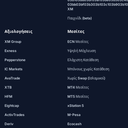
03bb03bf03b303b103c103b903b1
XM
Παιχνίδι (beta)
Αξιολογήσεις
Μεσίτες
XM Group
ECN Μεσίτες
Exness
Υψηλή Μόχλευση
Pepperstone
Ελάχιστη Κατάθεση
IC Markets
Μπόνους χωρίς Κατάθεση
AvaTrade
Χωρίς Swap (Ισλαμικοί)
XTB
MT4 Μεσίτες
HFM
MT5 Μεσίτες
Eightcap
xStation 5
ActivTrades
M-Pesa
Deriv
Ecocash