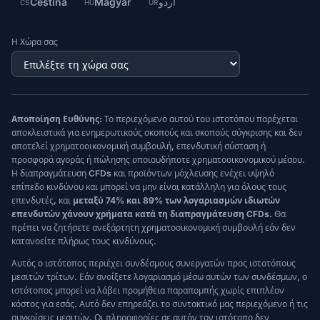
Čeština
Magyar
اردو
CS
HU
UR
Η Χώρα σας
Αποποίηση Ευθύνης:
Το περιεχόμενο αυτού του ιστοτόπου παρέχεται
αποκλειστικά για ενημερωτικούς σκοπούς και σκοπούς σύγκρισης και δεν
αποτελεί χρηματοοικονομική συμβουλή, επενδυτική σύσταση ή
προσφορά αγοράς ή πώλησης οποιουδήποτε χρηματοοικονομικού μέσου.
Η διαπραγμάτευση CFDs και προϊόντων μόχλευσης ενέχει υψηλό
επίπεδο κινδύνου και μπορεί να μην είναι κατάλληλη για όλους τους
επενδυτές, και
μεταξύ 74% και 89% των λογαριασμών ιδιωτών
επενδυτών χάνουν χρήματα κατά τη διαπραγμάτευση CFDs.
Θα
πρέπει να ζητήσετε ανεξάρτητη χρηματοοικονομική συμβουλή εάν δεν
κατανοείτε πλήρως τους κινδύνους.
Αυτός ο ιστότοπος περιέχει συνδέσμους συνεργατών προς ιστοτόπους
μεσιτών τρίτων. Εάν ανοίξετε λογαριασμό μέσω αυτών των συνδέσμων, ο
ιστότοπος μπορεί να λάβει προμήθεια παραπομπής χωρίς επιπλέον
κόστος για εσάς. Αυτό δεν επηρεάζει το συντακτικό μας περιεχόμενο ή τις
συγκρίσεις μεσιτών. Οι πληροφορίες σε αυτόν τον ιστότοπο δεν