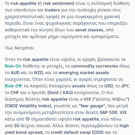
Το risk appetite (ή risk sentiment) είναι η συλλογική διάθεση
των επενδυτών και traders για την ανάληψη ρίσκου στις
χρηματοπιστωτικές αγορές σε μία συγκεκριμένη χρονική
περίοδο. Είναι ένας ψυχολογικός παράγοντας που επηρεάζει
καθοριστικά την κίνηση όλων των asset classes, από
μετοχές και ομόλογα μέχρι νομίσματα και εμπορεύματα.
Πώς Μετράται
Όταν το risk appetite είναι υψηλό, οι αγορές βρίσκονται σε
Risk-On
διάθεση: οι μετοχές, τα commodity currencies όπως
το AUD και το NZD, και τα emerging market assets
ενισχύονται. Όταν είναι χαμηλό, οι αγορές στρέφονται σε
Risk-Off
: τα Ασφαλές Καταφύγιο assets όπως το USD, το JPY,
το CHF και ο Χρυσός (Gold / XAU) ενισχύονται. Ο πιο
διάσημος δείκτης risk appetite είναι ο VIX ("Δείκτης Φόβου")
(CBOE Volatility Index), γνωστός ως "fear gauge", που μετρά
την αναμενόμενη μεταβλητότητα στον δείκτη S&P 500. VIX
κάτω από 15 σηματοδοτεί υψηλό risk appetite, ενώ πάνω
από 30 δείχνει πανικό. Άλλοι δείκτες περιλαμβάνουν το high
yield bond spread, το credit default swap (CDS) και το