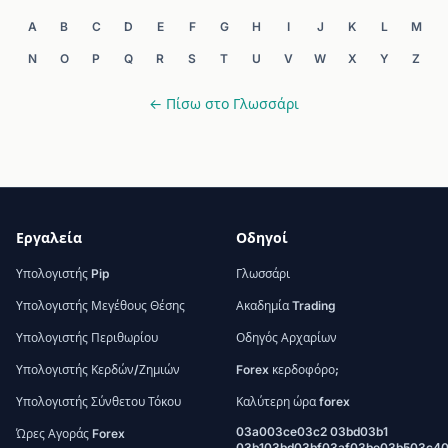
A
B
C
D
E
F
G
H
I
J
K
L
M
N
O
P
Q
R
S
T
U
V
W
X
Y
Z
← Πίσω στο Γλωσσάρι
Εργαλεία
Οδηγοί
Υπολογιστής Pip
Γλωσσάρι
Υπολογιστής Μεγέθους Θέσης
Ακαδημία Trading
Υπολογιστής Περιθωρίου
Οδηγός Αρχαρίων
Υπολογιστής Κερδών/Ζημιών
Forex κερδοφόρο;
Υπολογιστής Σύνθετου Τόκου
Καλύτερη ώρα forex
03a003ce03c2 03bd03b1
Ώρες Αγοράς Forex
03b103bd03bf03af03be03b503c4