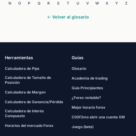
N
O
P
Q
R
S
T
U
V
W
X
Y
Z
← Volver al glosario
Herramientas
Guías
Calculadora de Pips
Glosario
Calculadora de Tamaño de
Academia de trading
Posición
Guía Principiantes
Calculadora de Margen
¿Forex rentable?
Calculadora de Ganancia/Pérdida
Mejor horario forex
Calculadora de Interés
Compuesto
C00f3mo abrir una cuenta XM
Horarios del mercado Forex
Juego (beta)