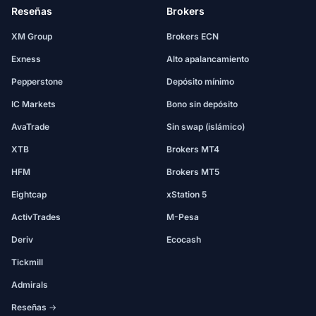
Reseñas
Brokers
XM Group
Brokers ECN
Exness
Alto apalancamiento
Pepperstone
Depósito mínimo
IC Markets
Bono sin depósito
AvaTrade
Sin swap (islámico)
XTB
Brokers MT4
HFM
Brokers MT5
Eightcap
xStation 5
ActivTrades
M-Pesa
Deriv
Ecocash
Tickmill
Admirals
Reseñas →