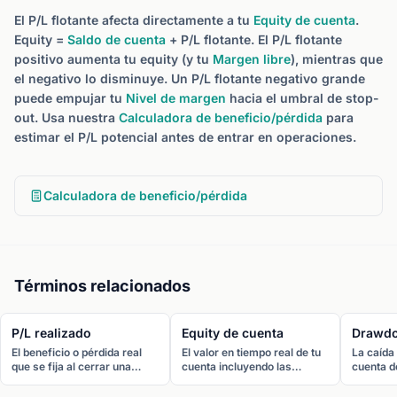
El P/L flotante afecta directamente a tu
Equity de cuenta
.
Equity =
Saldo de cuenta
+ P/L flotante. El P/L flotante
positivo aumenta tu equity (y tu
Margen libre
), mientras que
el negativo lo disminuye. Un P/L flotante negativo grande
puede empujar tu
Nivel de margen
hacia el umbral de stop-
out. Usa nuestra
Calculadora de beneficio/pérdida
para
estimar el P/L potencial antes de entrar en operaciones.
Calculadora de beneficio/pérdida
Términos relacionados
P/L realizado
Equity de cuenta
Drawd
El beneficio o pérdida real
El valor en tiempo real de tu
La caída 
que se fija al cerrar una
cuenta incluyendo las
cuenta d
posición. El P/L realizado se
posiciones abiertas. Equity =
su punto
añade o deduce del saldo de
Saldo + P/L flotante. El
recupera