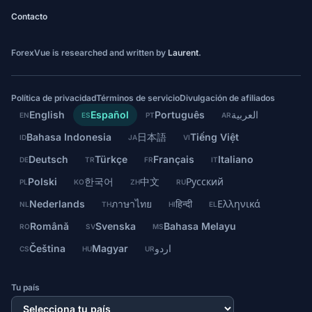
Contacto
ForexVue is researched and written by
Laurent
.
Política de privacidad
Términos de servicio
Divulgación de afiliados
English
Español
Português
العربية
EN
ES
PT
AR
Bahasa Indonesia
日本語
Tiếng Việt
ID
JA
VI
Deutsch
Türkçe
Français
Italiano
DE
TR
FR
IT
Polski
한국어
中文
Русский
PL
KO
ZH
RU
Nederlands
ภาษาไทย
हिन्दी
Ελληνικά
NL
TH
HI
EL
Română
Svenska
Bahasa Melayu
RO
SV
MS
Čeština
Magyar
اردو
CS
HU
UR
Tu país