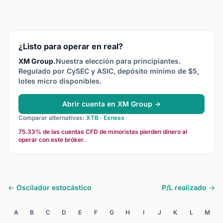
tu cuenta.
equity determina tu nivel de
se mide 
margen y margen
una de l
disponible.
importan
rendimien
¿Listo para operar en real?
XM Group.
Nuestra elección para principiantes.
Regulado por CySEC y ASIC, depósito mínimo de $5,
lotes micro disponibles.
Abrir cuenta en XM Group →
Comparar alternativas:
XTB
·
Exness
75.33% de las cuentas CFD de minoristas pierden dinero al
operar con este bróker.
← Oscilador estocástico
P/L realizado →
A
B
C
D
E
F
G
H
I
J
K
L
M