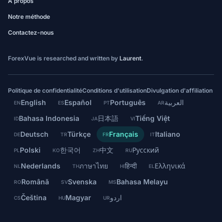
À propos
Notre méthode
Contactez-nous
ForexVue is researched and written by
Laurent
.
Politique de confidentialité
Conditions d'utilisation
Divulgation d'affiliation
English
Español
Português
العربية
EN
ES
PT
AR
Bahasa Indonesia
日本語
Tiếng Việt
ID
JA
VI
Deutsch
Türkçe
Français
Italiano
DE
TR
FR
IT
Polski
한국어
中文
Русский
PL
KO
ZH
RU
Nederlands
ภาษาไทย
हिन्दी
Ελληνικά
NL
TH
HI
EL
Română
Svenska
Bahasa Melayu
RO
SV
MS
Čeština
Magyar
اردو
CS
HU
UR