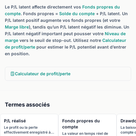
Le P/L latent affecte directement vos
Fonds propres du
compte
. Fonds propres =
Solde du compte
+ P/L latent. Un
P/L latent positif augmente vos fonds propres (et votre
Marge libre
), tandis qu’un P/L latent négatif les diminue. Un
P/L latent négatif important peut pousser votre
Niveau de
marge
vers le seuil de stop-out. Utilisez notre
Calculateur
de profit/perte
pour estimer le P/L potentiel avant d’entrer
en position.
Calculateur de profit/perte
Termes associés
P/L réalisé
Fonds propres du
Drawd
compte
Le profit ou la perte
La baisse
effectivement enregistré à
compte d
La valeur en temps réel de