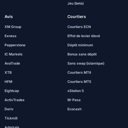
Jeu (beta)
Avis
Courtiers
XM Group
Courtiers ECN
Exness
Effet de levier élevé
Pepperstone
Dépôt minimum
IC Markets
Bonus sans dépôt
AvaTrade
Sans swap (islamique)
XTB
Courtiers MT4
HFM
Courtiers MT5
Eightcap
xStation 5
ActivTrades
M-Pesa
Deriv
Ecocash
Tickmill
Admirals