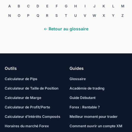
A
B
C
D
E
F
G
H
I
J
K
L
M
N
O
P
Q
R
S
T
U
V
W
X
Y
Z
← Retour au glossaire
Outils
Guides
Calculateur de Pips
Glossaire
Calculateur de Taille de Position
Académie de trading
Calculateur de Marge
Guide Débutant
Calculateur de Profit/Perte
Forex : Rentable ?
Calculateur d'Intérêts Composés
Meilleur moment pour trader
Horaires du marché Forex
Comment ouvrir un compte XM