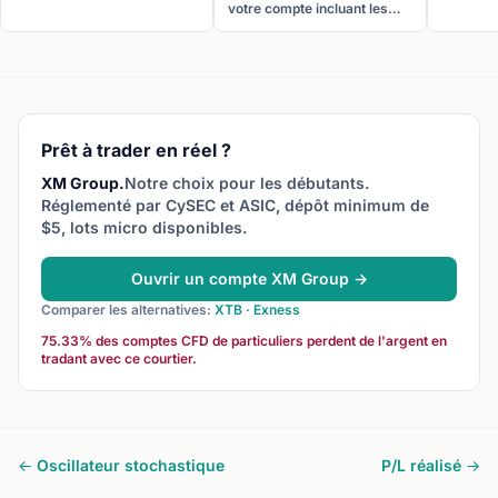
la clôture d’une position. Le
jusqu’à s
votre compte incluant les
P/L réalisé est ajouté ou
avant de
positions ouvertes. Fonds
déduit de votre solde de
drawdow
propres = Solde + P/L latent.
compte.
pourcent
Les fonds propres
indicateu
déterminent votre niveau de
importan
marge et la marge
de tradin
disponible.
Prêt à trader en réel ?
XM Group.
Notre choix pour les débutants.
Réglementé par CySEC et ASIC, dépôt minimum de
$5, lots micro disponibles.
Ouvrir un compte XM Group →
Comparer les alternatives:
XTB
·
Exness
75.33% des comptes CFD de particuliers perdent de l'argent en
tradant avec ce courtier.
← Oscillateur stochastique
P/L réalisé →