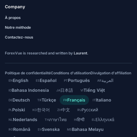
Company
À propos
Notre méthode
Contactez-nous
ForexVue is researched and written by
Laurent
.
Politique de confidentialité
Conditions d'utilisation
Divulgation d'affiliation
English
Español
Português
العربية
EN
ES
PT
AR
Bahasa Indonesia
日本語
Tiếng Việt
ID
JA
VI
Deutsch
Türkçe
Français
Italiano
DE
TR
FR
IT
Polski
한국어
中文
Русский
PL
KO
ZH
RU
Nederlands
ภาษาไทย
हिन्दी
Ελληνικά
NL
TH
HI
EL
Română
Svenska
Bahasa Melayu
RO
SV
MS