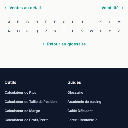
← Ventes au détail
Volatilité →
A
B
C
D
E
F
G
H
I
J
K
L
M
N
O
P
Q
R
S
T
U
V
W
X
Y
Z
← Retour au glossaire
Outils
Guides
Calculateur de Pips
Glossaire
Calculateur de Taille de Position
Académie de trading
Calculateur de Marge
Guide Débutant
Calculateur de Profit/Perte
Forex : Rentable ?