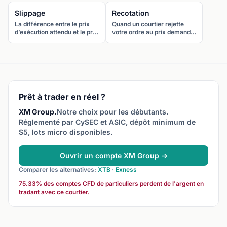
Slippage
Recotation
La différence entre le prix
Quand un courtier rejette
d’exécution attendu et le prix
votre ordre au prix demandé
réel d’un ordre. Le slippage
et propose un nouveau prix à
se produit quand les
la place. Les recotations
conditions de marché
surviennent quand le prix
changent pendant
change pendant le
l’exécution.
traitement de l’ordre.
Prêt à trader en réel ?
XM Group.
Notre choix pour les débutants.
Réglementé par CySEC et ASIC, dépôt minimum de
$5, lots micro disponibles.
Ouvrir un compte XM Group →
Comparer les alternatives:
XTB
·
Exness
75.33% des comptes CFD de particuliers perdent de l'argent en
tradant avec ce courtier.