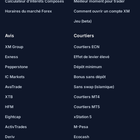
Calculateur d'Intérêts Composés
Meilleur moment pour trader
Horaires du marché Forex
Comment ouvrir un compte XM
Jeu (beta)
Avis
Courtiers
XM Group
Courtiers ECN
Exness
Effet de levier élevé
Pepperstone
Dépôt minimum
IC Markets
Bonus sans dépôt
AvaTrade
Sans swap (islamique)
XTB
Courtiers MT4
HFM
Courtiers MT5
Eightcap
xStation 5
ActivTrades
M-Pesa
Deriv
Ecocash