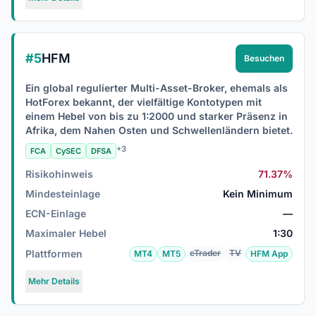
#5
HFM
Besuchen
Ein global regulierter Multi-Asset-Broker, ehemals als
HotForex bekannt, der vielfältige Kontotypen mit
einem Hebel von bis zu 1:2000 und starker Präsenz in
Afrika, dem Nahen Osten und Schwellenländern bietet.
+3
FCA
CySEC
DFSA
Risikohinweis
71.37%
Mindesteinlage
Kein Minimum
ECN-Einlage
—
Maximaler Hebel
1:30
Plattformen
cTrader
TV
MT4
MT5
HFM App
Mehr Details