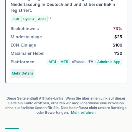
Niederlassung in Deutschland und ist bei der BaFin
registriert.
+1
FCA
CySEC
ASIC
Risikohinweis
73%
Mindesteinlage
$25
ECN-Einlage
$100
Maximaler Hebel
1:30
Plattformen
cTrader
TV
MT4
MT5
Admirals App
Mehr Details
Diese Seite enthält Affiliate-Links. Wenn Sie über einen Link auf dieser
Seite ein Konto eröffnen, erhalten wir möglicherweise eine Provision
ohne zusätzliche Kosten für Sie. Dies beeinflusst nicht unsere Rankings
oder Bewertungen.
Mehr erfahren