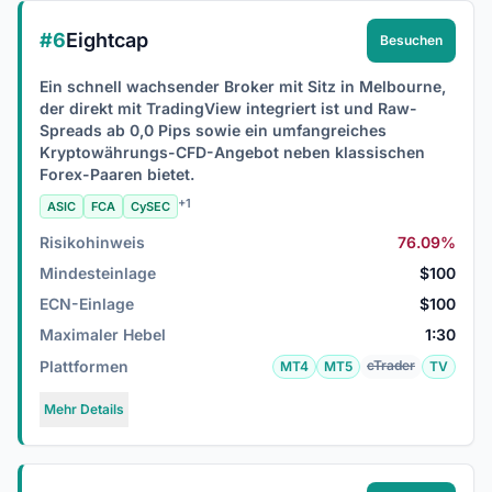
#6
Eightcap
Besuchen
Ein schnell wachsender Broker mit Sitz in Melbourne,
der direkt mit TradingView integriert ist und Raw-
Spreads ab 0,0 Pips sowie ein umfangreiches
Kryptowährungs-CFD-Angebot neben klassischen
Forex-Paaren bietet.
+1
ASIC
FCA
CySEC
Risikohinweis
76.09%
Mindesteinlage
$100
ECN-Einlage
$100
Maximaler Hebel
1:30
Plattformen
cTrader
MT4
MT5
TV
Mehr Details