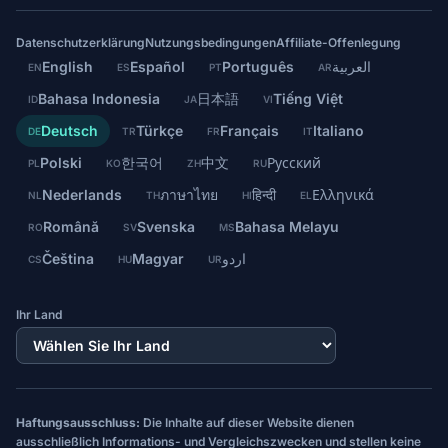
Datenschutzerklärung
Nutzungsbedingungen
Affiliate-Offenlegung
English
Español
Português
العربية
EN
ES
PT
AR
Bahasa Indonesia
日本語
Tiếng Việt
ID
JA
VI
Deutsch
Türkçe
Français
Italiano
DE
TR
FR
IT
Polski
한국어
中文
Русский
PL
KO
ZH
RU
Nederlands
ภาษาไทย
हिन्दी
Ελληνικά
NL
TH
HI
EL
Română
Svenska
Bahasa Melayu
RO
SV
MS
Čeština
Magyar
اردو
CS
HU
UR
Ihr Land
Haftungsausschluss:
Die Inhalte auf dieser Website dienen
ausschließlich Informations- und Vergleichszwecken und stellen keine