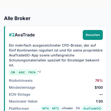
Alle Broker
#2
AvaTrade
Besuchen
Ein mehrfach ausgezeichneter CFD-Broker, der auf
fünf Kontinenten reguliert ist und für seine proprietäre
AvaTradeGO-App sowie umfangreiche
Schulungsmaterialien speziell für Einsteiger bekannt
ist.
+2
CBI
ASIC
FSCA
Risikohinweis
76%
Mindesteinlage
$100
ECN-Einlage
—
Maximaler Hebel
1:30
Plattformen
cTrader
TV
MT4
MT5
AvaTradeGO