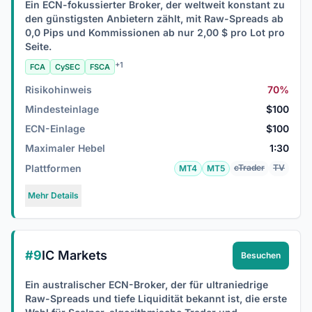
Ein ECN-fokussierter Broker, der weltweit konstant zu
den günstigsten Anbietern zählt, mit Raw-Spreads ab
0,0 Pips und Kommissionen ab nur 2,00 $ pro Lot pro
Seite.
+1
FCA
CySEC
FSCA
Risikohinweis
70%
Mindesteinlage
$100
ECN-Einlage
$100
Maximaler Hebel
1:30
Plattformen
cTrader
TV
MT4
MT5
Mehr Details
#9
IC Markets
Besuchen
Ein australischer ECN-Broker, der für ultraniedrige
Raw-Spreads und tiefe Liquidität bekannt ist, die erste