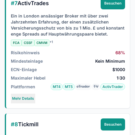
#7
ActivTrades
Besuchen
Ein in London ansässiger Broker mit über zwei
Jahrzehnten Erfahrung, der einen zusätzlichen
Versicherungsschutz von bis zu 1 Mio. £ und konstant
enge Spreads auf Hauptwährungspaare bietet.
+1
FCA
CSSF
CMVM
Risikohinweis
68%
Mindesteinlage
Kein Minimum
ECN-Einlage
$1000
Maximaler Hebel
1:30
Plattformen
cTrader
TV
MT4
MT5
ActivTrader
Mehr Details
#8
Tickmill
Besuchen