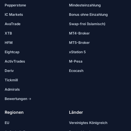
Pepperstone
Mindesteinzahlung
IC Markets
Bonus ohne Einzahlung
AvaTrade
Swap-frei (Islamisch)
XTB
MT4-Broker
HFM
MT5-Broker
Eightcap
xStation 5
ActivTrades
M-Pesa
Deriv
Ecocash
Tickmill
Admirals
Bewertungen →
Regionen
Länder
EU
Vereinigtes Königreich