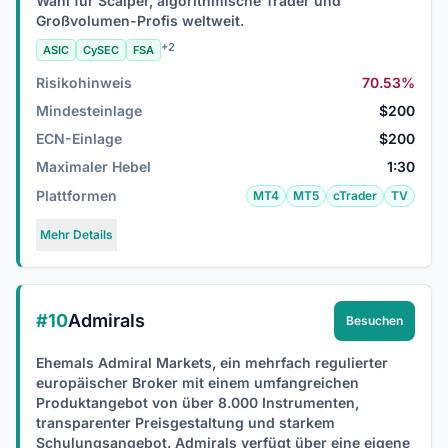
Wahl für Scalper, algorithmische Trader und
Großvolumen-Profis weltweit.
+2
ASIC
CySEC
FSA
Risikohinweis
70.53%
Mindesteinlage
$200
ECN-Einlage
$200
Maximaler Hebel
1:30
Plattformen
MT4
MT5
cTrader
TV
Mehr Details
#10
Admirals
Besuchen
Ehemals Admiral Markets, ein mehrfach regulierter
europäischer Broker mit einem umfangreichen
Produktangebot von über 8.000 Instrumenten,
transparenter Preisgestaltung und starkem
Schulungsangebot. Admirals verfügt über eine eigene