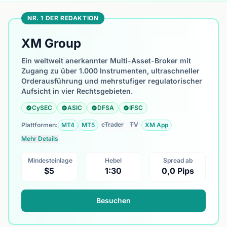
NR. 1 DER REDAKTION
XM Group
Ein weltweit anerkannter Multi-Asset-Broker mit
Zugang zu über 1.000 Instrumenten, ultraschneller
Orderausführung und mehrstufiger regulatorischer
Aufsicht in vier Rechtsgebieten.
CySEC
ASIC
DFSA
IFSC
cTrader
TV
Plattformen:
MT4
MT5
XM App
Mehr Details
Mindesteinlage
Hebel
Spread ab
$5
1:30
0,0 Pips
Besuchen