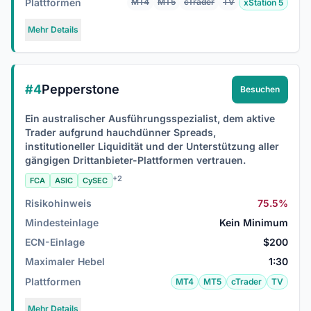
Plattformen
MT4
MT5
cTrader
TV
xStation 5
Mehr Details
#4
Pepperstone
Besuchen
Ein australischer Ausführungsspezialist, dem aktive
Trader aufgrund hauchdünner Spreads,
institutioneller Liquidität und der Unterstützung aller
gängigen Drittanbieter-Plattformen vertrauen.
+2
FCA
ASIC
CySEC
Risikohinweis
75.5%
Mindesteinlage
Kein Minimum
ECN-Einlage
$200
Maximaler Hebel
1:30
Plattformen
MT4
MT5
cTrader
TV
Mehr Details