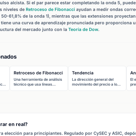
ulso alcista. Si el par parece estar completando la onda 5, pued
s niveles de
Retroceso de Fibonacci
ayudan a medir ondas correc
50-61,8% de la onda 1), mientras que las extensiones proyectan
ía tiene una curva de aprendizaje pronunciada pero proporciona
ructura del mercado junto con la
Teoría de Dow
.
onados
Retroceso de Fibonacci
Tendencia
An
Una herramienta de análisis
La dirección general del
El 
ico,
técnico que usa líneas
movimiento del precio a lo
pre
horizontales en ratios clave
largo del tiempo. Los precios
los
de Fibonacci (23,6%,
tienen tendencia alcista
pro
38,2%, 50%, 61,8%,
(máximos y mínimos
fut
78,6%) para identificar
crecientes), bajista
en 
ta)
niveles potenciales de
(máximos y mínimos
pre
soporte y resistencia donde
decrecientes) o lateral.
inf
el precio puede girar durante
un retroceso.
rar en real?
a elección para principiantes. Regulado por CySEC y ASIC, depó