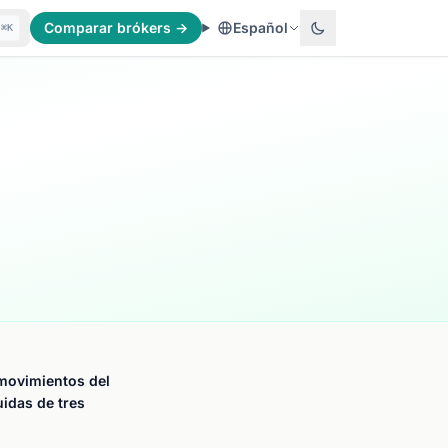
Comparar brókers →
Español
⌘K
 movimientos del
idas de tres