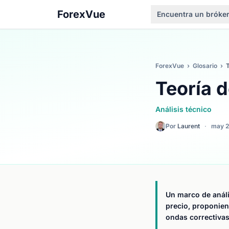
ForexVue
Encuentra un bróke
ForexVue
›
Glosario
›
T
Teoría d
Análisis técnico
Por
Laurent
·
may 
Un marco de análi
precio, proponie
ondas correctivas