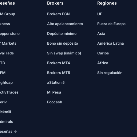
eseñas
Brokers
Regiones
M Group
Brokers ECN
UE
xness
Alto apalancamiento
Fuera de Europa
epperstone
Depósito mínimo
Asia
C Markets
Bono sin depósito
América Latina
vaTrade
Sin swap (islámico)
Caribe
TB
Brokers MT4
África
FM
Brokers MT5
Sin regulación
ightcap
xStation 5
ctivTrades
M-Pesa
eriv
Ecocash
ickmill
dmirals
eseñas →