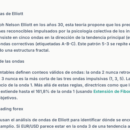
s de Elliott
ph Nelson Elliott en los años 30, esta teoría propone que los pr
es reconocibles impulsados por la psicología colectiva de los in
nsiste en cinco ondas en la dirección de la tendencia principal (
ondas correctivas (etiquetadas A-B-C). Este patrón 5-3 se repite
o una estructura fractal.
 de las ondas
antables definen conteos válidos de ondas: la onda 2 nunca ret
 3 nunca es la más corta de las tres ondas impulsivas (1, 3, 5). 
recio de la onda 1. Más allá de estas reglas, directrices como que
e extiende hasta el 161,8% de la onda 1 (usando
Extensión de Fibo
bjetivos.
rading forex
 usan el análisis de ondas de Elliott para identificar dónde se en
 amplio. Si EUR/USD parece estar en la onda 3 de una tendencia alc