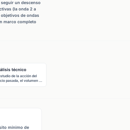
e seguir un descenso
tivas (la onda 2 a
 objetivos de ondas
 un marco completo
álisis técnico
estudio de la acción del
cio pasada, el volumen y
 patrones gráficos para
nosticar movimientos
uros del mercado, basado
la premisa de que el
cio refleja toda la
ormación disponible.
sito mínimo de