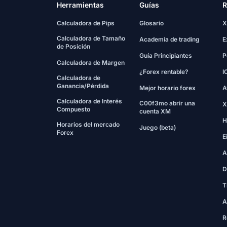
Herramientas
Guías
R
Calculadora de Pips
Glosario
X
Calculadora de Tamaño
Academia de trading
E
de Posición
Guía Principiantes
P
Calculadora de Margen
¿Forex rentable?
I
Calculadora de
Ganancia/Pérdida
Mejor horario forex
A
Calculadora de Interés
C00f3mo abrir una
X
Compuesto
cuenta XM
H
Horarios del mercado
Juego (beta)
Forex
E
A
D
T
A
R