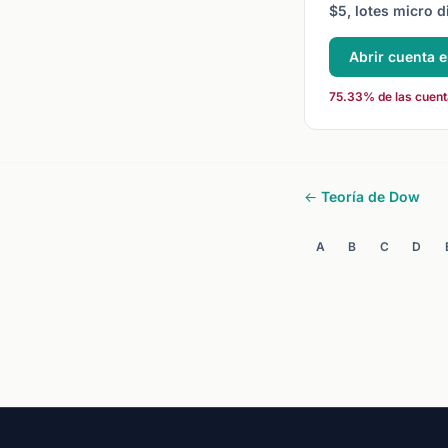
$5, lotes micro d
Abrir cuenta 
75.33% de las cuenta
← Teoría de Dow
A
B
C
D