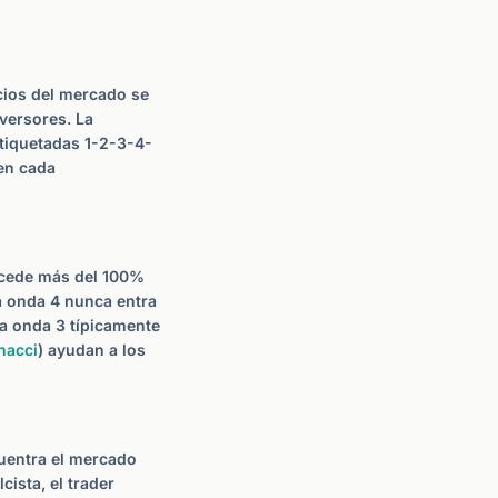
ecios del mercado se
versores. La
etiquetadas 1-2-3-4-
 en cada
rocede más del 100%
La onda 4 nunca entra
 la onda 3 típicamente
nacci
) ayudan a los
cuentra el mercado
ista, el trader