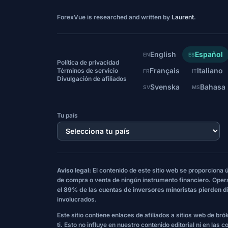
ForexVue is researched and written by
Laurent
.
English
Español
EN
ES
Política de privacidad
Français
Italiano
Términos de servicio
FR
IT
Divulgación de afiliados
Svenska
Bahasa
SV
MS
Tu país
Aviso legal:
El contenido de este sitio web se proporciona
de compra o venta de ningún instrumento financiero. Oper
el 89% de las cuentas de inversores minoristas pierden d
involucrados.
Este sitio contiene enlaces de afiliados a sitios web de br
ti. Esto no influye en nuestro contenido editorial ni en las