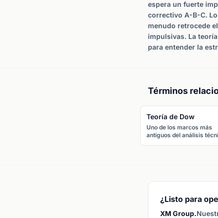
espera un fuerte imp
correctivo A-B-C. Lo
menudo retrocede el 
impulsivas. La teor
para entender la est
Términos relaci
Teoría de Dow
Uno de los marcos más
antiguos del análisis técn
desarrollado por Charles
Dow, que identifica
tendencias a través de
series de máximos y
mínimos crecientes (alcis
o decrecientes (bajista).
¿Listo para ope
XM Group.
Nuestr