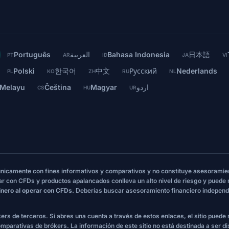
Português
العربية
Bahasa Indonesia
日本語
PT
AR
ID
JA
VI
Polski
한국어
中文
Русский
Nederlands
PL
KO
ZH
RU
NL
 Melayu
Čeština
Magyar
اردو
CS
HU
UR
 únicamente con fines informativos y comparativos y no constituye asesoramie
ar con CFDs y productos apalancados conlleva un alto nivel de riesgo y puede
inero al operar con CFDs.
Deberías buscar asesoramiento financiero independ
ókers de terceros. Si abres una cuenta a través de estos enlaces, el sitio puede
 comparativas de brókers. La información de este sitio no está destinada a ser di