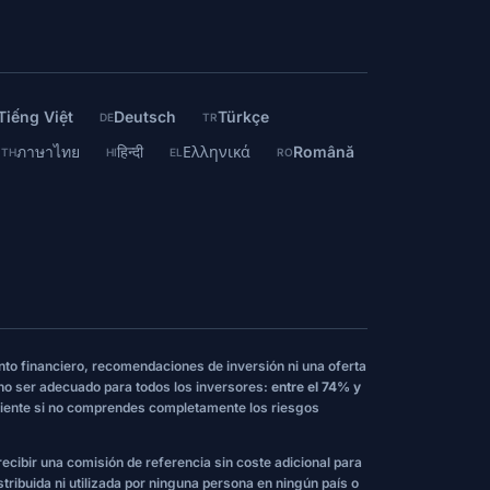
Tiếng Việt
Deutsch
Türkçe
DE
TR
ภาษาไทย
हिन्दी
Ελληνικά
Română
TH
HI
EL
RO
nto financiero, recomendaciones de inversión ni una oferta
 no ser adecuado para todos los inversores:
entre el 74% y
iente si no comprendes completamente los riesgos
 recibir una comisión de referencia sin coste adicional para
stribuida ni utilizada por ninguna persona en ningún país o