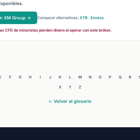
isponibles.
en XM Group →
Comparar alternativas:
XTB
·
Exness
s CFD de minoristas pierden dinero al operar con este bróker.
E
F
G
H
I
J
K
L
M
N
O
P
Q
R
X
Y
Z
← Volver al glosario