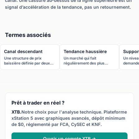
canal. Une cassure au-dessus de la ligne supérieure est un
signal d’accélération de la tendance, pas un retournement.
Termes associés
Canal descendant
Tendance haussière
Suppor
Une structure de prix
Un marché qui fait
Un niveau
baissière définie par deux
régulièrement des plus
demande
lignes de tendance
hauts et des plus bas de plus
forte po
parallèles descendantes. Le
en plus élevés, indiquant que
cours de
prix rebondit entre la
les acheteurs dominent et
Les ache
résistance (ligne haute) et le
que la direction générale est
régulièr
support (ligne basse).
à la hausse.
créant un
sur le g
Prêt à trader en réel ?
XTB.
Notre choix pour l'analyse technique. Plateforme
xStation 5 avec graphiques avancés, dépôt minimum
de $0, réglementé par FCA, CySEC et KNF.
Ouvrir un compte XTB →