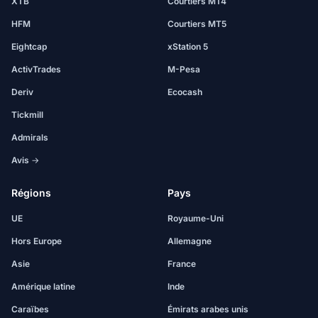
XTB
Courtiers MT4
HFM
Courtiers MT5
Eightcap
xStation 5
ActivTrades
M-Pesa
Deriv
Ecocash
Tickmill
Admirals
Avis →
Régions
Pays
UE
Royaume-Uni
Hors Europe
Allemagne
Asie
France
Amérique latine
Inde
Caraïbes
Émirats arabes unis