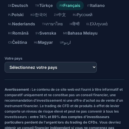
Deutsch
Türkçe
Français
Italiano
DE
TR
FR
IT
Polski
한국어
中文
Русский
PL
KO
ZH
RU
Nederlands
ภาษาไทย
हिन्दी
Ελληνικά
NL
TH
HI
EL
Română
Svenska
Bahasa Melayu
RO
SV
MS
Čeština
Magyar
اردو
CS
HU
UR
Votre pays
Avertissement :
Le contenu de ce site web est fourni à titre informatif et
comparatif uniquement et ne constitue pas un conseil financier, une
recommandation d'investissement ni une offre d'achat ou de vente d'un
instrument financier. Le trading de CFD et de produits à effet de levier
comporte un niveau de risque élevé et peut ne pas convenir à tous les
investisseurs :
entre 74% et 89% des comptes d'investisseurs
particuliers perdent de l'argent lors du trading de CFDs.
Vous devriez
obtenir un conseil financier indépendant si vous ne comprenez pas