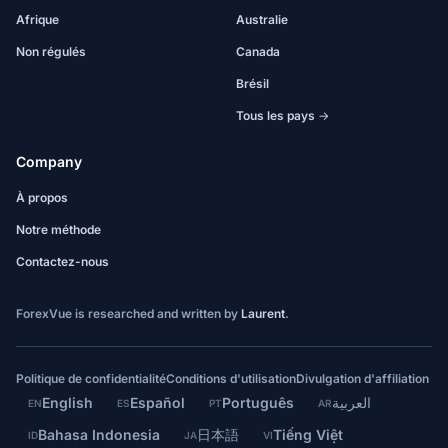
Afrique
Australie
Non régulés
Canada
Brésil
Tous les pays →
Company
À propos
Notre méthode
Contactez-nous
ForexVue is researched and written by
Laurent
.
Politique de confidentialité
Conditions d'utilisation
Divulgation d'affiliation
English
Español
Português
العربية
EN
ES
PT
AR
Bahasa Indonesia
日本語
Tiếng Việt
ID
JA
VI