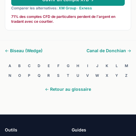
Comparer les alternatives:
XM Group
·
Exness
71% des comptes CFD de particuliers perdent de l'argent en
tradant avec ce courtier.
← Biseau (Wedge)
Canal de Donchian →
A
B
C
D
E
F
G
H
I
J
K
L
M
N
O
P
Q
R
S
T
U
V
W
X
Y
Z
← Retour au glossaire
Outils
Guides