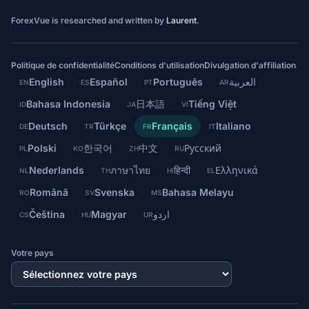
ForexVue is researched and written by
Laurent
.
Politique de confidentialité
Conditions d'utilisation
Divulgation d'affiliation
English
Español
Português
العربية
EN
ES
PT
AR
Bahasa Indonesia
日本語
Tiếng Việt
ID
JA
VI
Deutsch
Türkçe
Français
Italiano
DE
TR
FR
IT
Polski
한국어
中文
Русский
PL
KO
ZH
RU
Nederlands
ภาษาไทย
हिन्दी
Ελληνικά
NL
TH
HI
EL
Română
Svenska
Bahasa Melayu
RO
SV
MS
Čeština
Magyar
اردو
CS
HU
UR
Votre pays