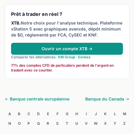
Prêt à trader en réel ?
XTB.
Notre choix pour l'analyse technique. Plateforme
xStation 5 avec graphiques avancés, dépôt minimum
de $0, réglementé par FCA, CySEC et KNF.
Ouvrir un compte XTB →
Comparer les alternatives:
XM Group
·
Exness
71% des comptes CFD de particuliers perdent de l'argent en
tradant avec ce courtier.
← Banque centrale européenne
Banque du Canada →
A
B
C
D
E
F
G
H
I
J
K
L
M
N
O
P
Q
R
S
T
U
V
W
X
Y
Z