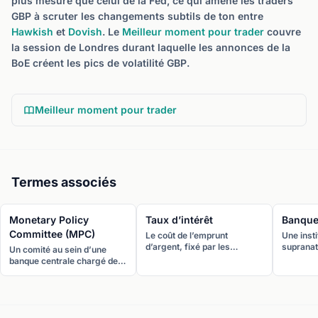
plus mesuré que celui de la Fed, ce qui amène les traders
GBP à scruter les changements subtils de ton entre
Hawkish
et
Dovish
. Le
Meilleur moment pour trader
couvre
la session de Londres durant laquelle les annonces de la
BoE créent les pics de volatilité GBP.
Meilleur moment pour trader
Termes associés
Monetary Policy
Taux d’intérêt
Banque
Committee (MPC)
Le coût de l’emprunt
Une insti
d’argent, fixé par les
supranat
Un comité au sein d’une
banques centrales comme
gérer la 
banque centrale chargé de
outil principal de politique
d’un pays
prendre les décisions de
monétaire. Les différentiels
masse mo
taux d’intérêt et de politique
de taux entre pays sont le
les taux 
monétaire. Le terme désigne
moteur dominant des cours
maintenir
le plus souvent le MPC de la
de change.
financièr
Banque d’Angleterre.