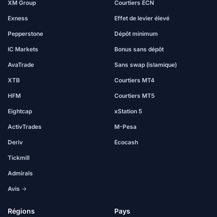
XM Group
Courtiers ECN
Exness
Effet de levier élevé
Pepperstone
Dépôt minimum
IC Markets
Bonus sans dépôt
AvaTrade
Sans swap (islamique)
XTB
Courtiers MT4
HFM
Courtiers MT5
Eightcap
xStation 5
ActivTrades
M-Pesa
Deriv
Ecocash
Tickmill
Admirals
Avis →
Régions
Pays