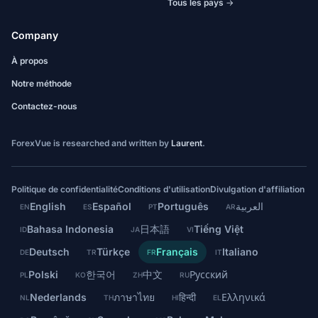
Tous les pays →
Company
À propos
Notre méthode
Contactez-nous
ForexVue is researched and written by
Laurent
.
Politique de confidentialité
Conditions d'utilisation
Divulgation d'affiliation
English
Español
Português
العربية
EN
ES
PT
AR
Bahasa Indonesia
日本語
Tiếng Việt
ID
JA
VI
Deutsch
Türkçe
Français
Italiano
DE
TR
FR
IT
Polski
한국어
中文
Русский
PL
KO
ZH
RU
Nederlands
ภาษาไทย
हिन्दी
Ελληνικά
NL
TH
HI
EL