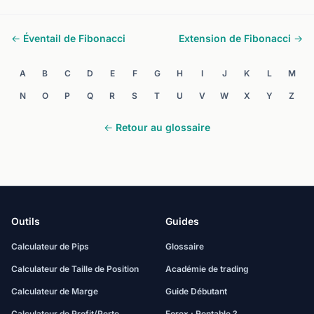
← Éventail de Fibonacci
Extension de Fibonacci →
A
B
C
D
E
F
G
H
I
J
K
L
M
N
O
P
Q
R
S
T
U
V
W
X
Y
Z
← Retour au glossaire
Outils
Guides
Calculateur de Pips
Glossaire
Calculateur de Taille de Position
Académie de trading
Calculateur de Marge
Guide Débutant
Calculateur de Profit/Perte
Forex : Rentable ?