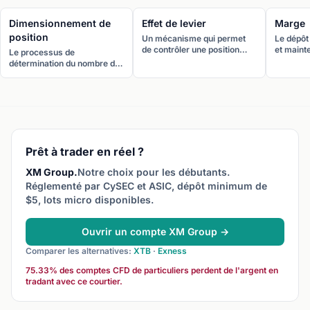
Dimensionnement de
Effet de levier
Marge
position
Un mécanisme qui permet
Le dépôt
de contrôler une position
et mainte
Le processus de
supérieure à votre dépôt.
effet de 
détermination du nombre de
Exprimé sous forme de ratio
n’est pas
lots ou d’unités à trader en
comme 1:30, signifiant que 1
garantie
fonction de la taille de votre
€ contrôle 30 € de devises.
courtier
compte, de votre tolérance
position 
au risque et de la distance de
votre stop-loss. Un bon
dimensionnement garantit
qu’aucun trade ne peut
Prêt à trader en réel ?
causer de dommages
catastrophiques à votre
XM Group.
Notre choix pour les débutants.
compte.
Réglementé par CySEC et ASIC, dépôt minimum de
$5, lots micro disponibles.
Ouvrir un compte XM Group →
Comparer les alternatives:
XTB
·
Exness
75.33% des comptes CFD de particuliers perdent de l'argent en
tradant avec ce courtier.