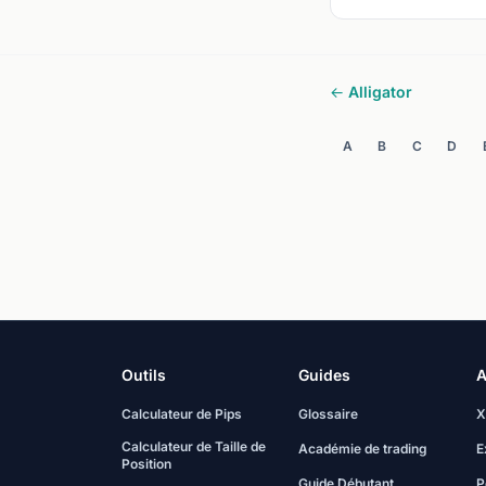
← Alligator
A
B
C
D
Outils
Guides
A
Calculateur de Pips
Glossaire
X
Calculateur de Taille de
Académie de trading
E
Position
Guide Débutant
P