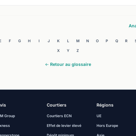
Ana
E
F
G
H
I
J
K
L
M
N
O
P
Q
R
X
Y
Z
← Retour au glossaire
vis
Courtiers
Régions
M Group
Courtiers ECN
UE
xness
Effet de levier élevé
Hors Europe
epperstone
Dépôt minimum
Asie