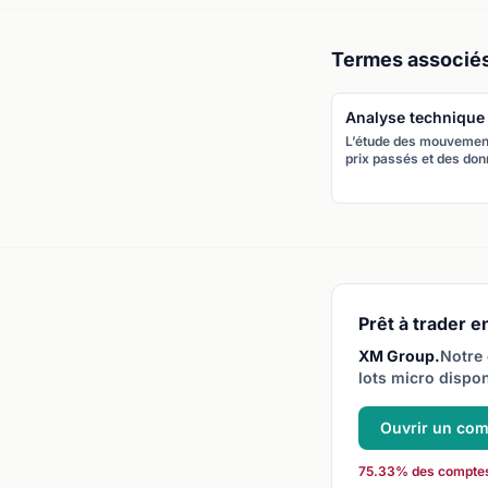
Termes associé
Analyse technique
L’étude des mouvemen
prix passés et des do
de marché pour prévoir
mouvements futurs, e
utilisant des graphique
indicateurs et des figu
chartistes.
Prêt à trader en
XM Group.
Notre 
lots micro dispon
Ouvrir un co
75.33% des comptes C