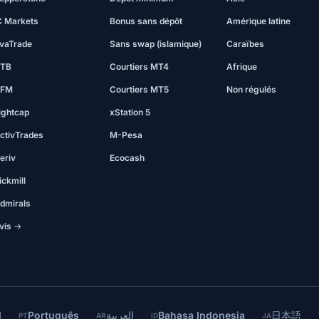
C Markets
Bonus sans dépôt
Amérique latine
vaTrade
Sans swap (islamique)
Caraïbes
TB
Courtiers MT4
Afrique
FM
Courtiers MT5
Non régulés
ightcap
xStation 5
ctivTrades
M-Pesa
eriv
Ecocash
ickmill
dmirals
vis →
l
Português
العربية
Bahasa Indonesia
日本語
PT
AR
ID
JA