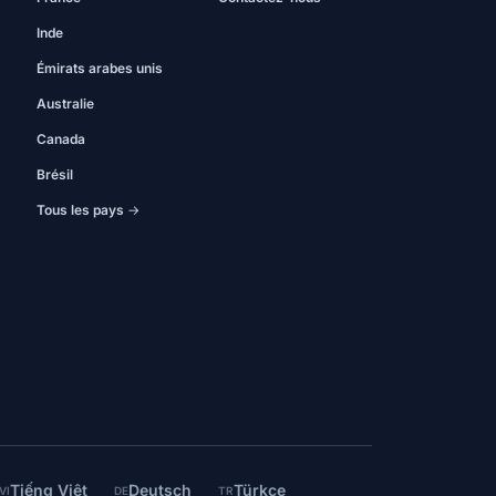
Inde
Émirats arabes unis
Australie
Canada
Brésil
Tous les pays →
Tiếng Việt
Deutsch
Türkçe
VI
DE
TR