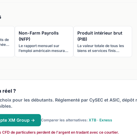
s
Non-Farm Payrolls
Produit intérieur brut
(NFP)
(PIB)
ts de
nnées
Le rapport mensuel sur
La valeur totale de tous les
 les
l’emploi américain mesurant
biens et services finis
n
le nombre d’emplois créés
produits dans un pays sur
s, des
ou perdus hors secteur
une période donnée. Le PIB
res
agricole. C’est l’indicateur
est la mesure la plus large
économique le plus volatil
de l’activité économique.
pour le marché forex.
 réel ?
choix pour les débutants. Réglementé par CySEC et ASIC, dépôt
ibles.
mpte XM Group →
Comparer les alternatives:
XTB
·
Exness
FD de particuliers perdent de l'argent en tradant avec ce courtier.