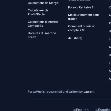
Calculateur de Marge
Forex : Rentable ?
I
Calculateur de
Profit/Perte
Meilleur moment pour
A
trader
Calculateur d'Intérêts
X
Composés
Comment ouvrir un
compte XM
H
Horaires du marché
Forex
Jeu (beta)
E
A
D
T
A
A
ForexVue is researched and written by
Laurent
.
English
Españo
EN
ES