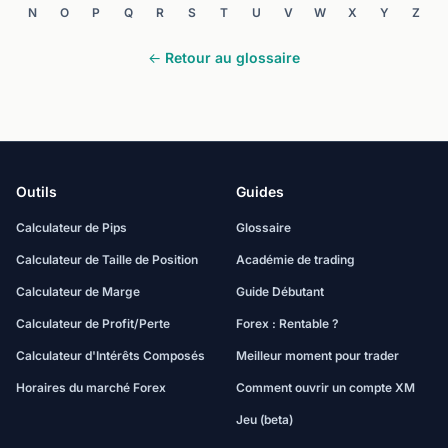
N
O
P
Q
R
S
T
U
V
W
X
Y
Z
← Retour au glossaire
Outils
Guides
Calculateur de Pips
Glossaire
Calculateur de Taille de Position
Académie de trading
Calculateur de Marge
Guide Débutant
Calculateur de Profit/Perte
Forex : Rentable ?
Calculateur d'Intérêts Composés
Meilleur moment pour trader
Horaires du marché Forex
Comment ouvrir un compte XM
Jeu (beta)