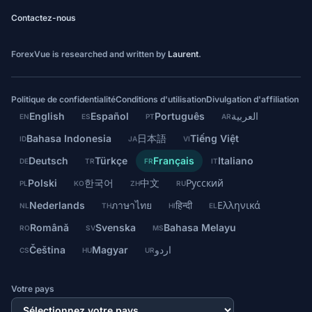
Contactez-nous
ForexVue is researched and written by
Laurent
.
Politique de confidentialité
Conditions d'utilisation
Divulgation d'affiliation
English
Español
Português
العربية
EN
ES
PT
AR
Bahasa Indonesia
日本語
Tiếng Việt
ID
JA
VI
Deutsch
Türkçe
Français
Italiano
DE
TR
FR
IT
Polski
한국어
中文
Русский
PL
KO
ZH
RU
Nederlands
ภาษาไทย
हिन्दी
Ελληνικά
NL
TH
HI
EL
Română
Svenska
Bahasa Melayu
RO
SV
MS
Čeština
Magyar
اردو
CS
HU
UR
Votre pays