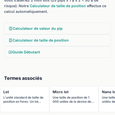
vous traderiez 2 mini lots (25 pips x 1 $ x 2 = 50 $ de
risque). Notre
Calculateur de taille de position
effectue ce
calcul automatiquement.
Calculateur de valeur du pip
Calculateur de taille de position
Guide Débutant
Termes associés
Lot
Micro lot
Nano l
L’unité standard de taille de
Une taille de position de 1
Une taill
position en forex. Un lot
000 unités de la devise de
unités de
standard équivaut à 100 000
base, soit un centième d’un
la plus pe
unités de la devise de base.
lot standard. Un pip vaut
disponibl
environ 0,10 $ sur EUR/USD.
environ 