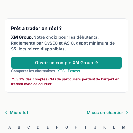
Prêt à trader en réel ?
XM Group.
Notre choix pour les débutants.
Réglementé par CySEC et ASIC, dépôt minimum de
$5, lots micro disponibles.
Ouvrir un compte XM Group →
Comparer les alternatives:
XTB
·
Exness
75.33% des comptes CFD de particuliers perdent de l'argent en
tradant avec ce courtier.
← Micro lot
Mises en chantier →
A
B
C
D
E
F
G
H
I
J
K
L
M