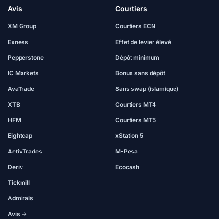
Avis
Courtiers
XM Group
Courtiers ECN
Exness
Effet de levier élevé
Pepperstone
Dépôt minimum
IC Markets
Bonus sans dépôt
AvaTrade
Sans swap (islamique)
XTB
Courtiers MT4
HFM
Courtiers MT5
Eightcap
xStation 5
ActivTrades
M-Pesa
Deriv
Ecocash
Tickmill
Admirals
Avis →