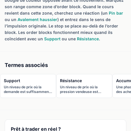
bougie de couleur opposée avant ce mouvement. Marquez
son range comme zone d’order block. Quand le cours
revient dans cette zone, cherchez une réaction (un
Pin bar
ou un
Avalement haussier
) et entrez dans le sens de
l’impulsion originale. Le stop se place au-delà de l’order
block. Les order blocks fonctionnent mieux quand ils
coïncident avec un
Support
ou une
Résistance
.
Termes associés
Support
Résistance
Accumu
Un niveau de prix où la
Un niveau de prix où la
Une phas
demande est suffisamment
pression vendeuse est
des ache
forte pour empêcher le
suffisamment forte pour
construi
cours de baisser davantage.
empêcher le cours de
progres
Les acheteurs interviennent
monter davantage. Les
position
régulièrement à ce niveau,
vendeurs interviennent
mouveme
créant un plancher visible
régulièrement à ce niveau,
majeur. 
sur le graphique.
créant un plafond visible.
range ou
déclin.
Prêt à trader en réel ?