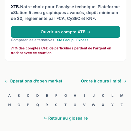
XTB.
Notre choix pour l'analyse technique. Plateforme
xStation 5 avec graphiques avancés, dépôt minimum
de $0, réglementé par FCA, CySEC et KNF.
Ouvrir un compte XTB →
Comparer les alternatives:
XM Group
·
Exness
71% des comptes CFD de particuliers perdent de l'argent en
tradant avec ce courtier.
← Opérations d’open market
Ordre à cours limité →
A
B
C
D
E
F
G
H
I
J
K
L
M
N
O
P
Q
R
S
T
U
V
W
X
Y
Z
← Retour au glossaire