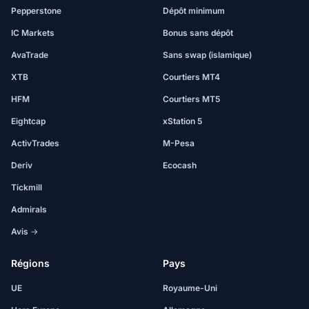
Pepperstone
Dépôt minimum
IC Markets
Bonus sans dépôt
AvaTrade
Sans swap (islamique)
XTB
Courtiers MT4
HFM
Courtiers MT5
Eightcap
xStation 5
ActivTrades
M-Pesa
Deriv
Ecocash
Tickmill
Admirals
Avis →
Régions
Pays
UE
Royaume-Uni