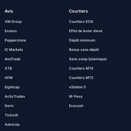
Avis
Courtiers
XM Group
Courtiers ECN
Exness
Effet de levier élevé
Pepperstone
Dépôt minimum
IC Markets
Bonus sans dépôt
AvaTrade
Sans swap (islamique)
XTB
Courtiers MT4
HFM
Courtiers MT5
Eightcap
xStation 5
ActivTrades
M-Pesa
Deriv
Ecocash
Tickmill
Admirals