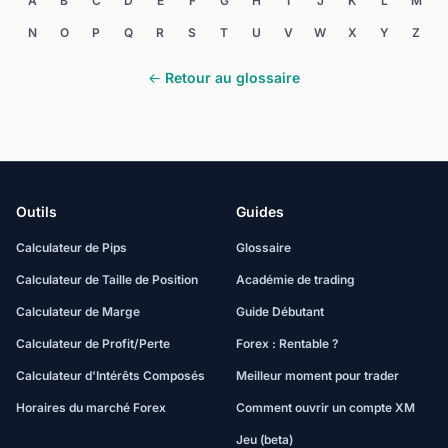
A
B
C
D
E
F
G
H
I
J
K
L
M
N
O
P
Q
R
S
T
U
V
W
X
Y
Z
← Retour au glossaire
Outils
Guides
Calculateur de Pips
Glossaire
Calculateur de Taille de Position
Académie de trading
Calculateur de Marge
Guide Débutant
Calculateur de Profit/Perte
Forex : Rentable ?
Calculateur d'Intérêts Composés
Meilleur moment pour trader
Horaires du marché Forex
Comment ouvrir un compte XM
Jeu (beta)