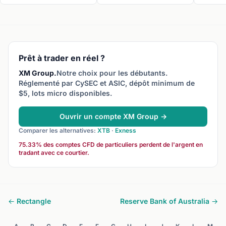
officiellement et le suivant
au jour de trading suivant. Le
la clôtur
commence. Généralement
rollover entraîne un swap
P/L réali
17h00 New York (23h00
(charge ou crédit) basé sur
déduit de
heure de Paris). Les charges
les différentiels de taux
compte.
de swap sont appliquées à
d’intérêt.
ce moment.
Prêt à trader en réel ?
XM Group.
Notre choix pour les débutants.
Réglementé par CySEC et ASIC, dépôt minimum de
$5, lots micro disponibles.
Ouvrir un compte XM Group →
Comparer les alternatives:
XTB
·
Exness
75.33% des comptes CFD de particuliers perdent de l'argent en
tradant avec ce courtier.
← Rectangle
Reserve Bank of Australia →