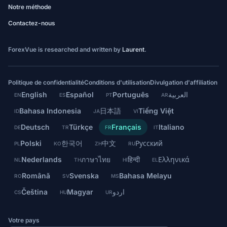
Notre méthode
Contactez-nous
ForexVue is researched and written by
Laurent
.
Politique de confidentialité
Conditions d'utilisation
Divulgation d'affiliation
English
Español
Português
العربية
EN
ES
PT
AR
Bahasa Indonesia
日本語
Tiếng Việt
ID
JA
VI
Deutsch
Türkçe
Français
Italiano
DE
TR
FR
IT
Polski
한국어
中文
Русский
PL
KO
ZH
RU
Nederlands
ภาษาไทย
हिन्दी
Ελληνικά
NL
TH
HI
EL
Română
Svenska
Bahasa Melayu
RO
SV
MS
Čeština
Magyar
اردو
CS
HU
UR
Votre pays