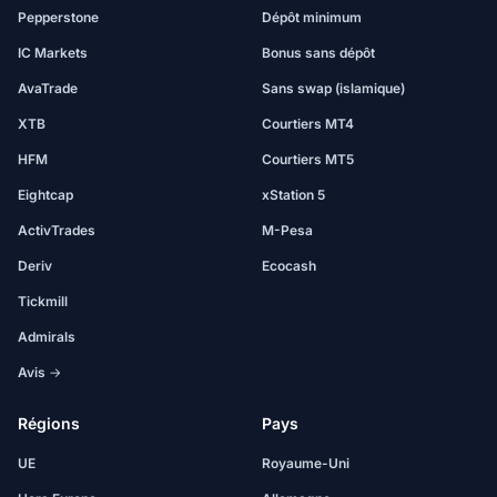
Pepperstone
Dépôt minimum
IC Markets
Bonus sans dépôt
AvaTrade
Sans swap (islamique)
XTB
Courtiers MT4
HFM
Courtiers MT5
Eightcap
xStation 5
ActivTrades
M-Pesa
Deriv
Ecocash
Tickmill
Admirals
Avis →
Régions
Pays
UE
Royaume-Uni