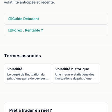
volatilité anticipée et récente.
Guide Débutant
Forex : Rentable ?
Termes associés
Volatilité
Volatilité historique
Le degré de fluctuation du
Une mesure statistique des
prix d’une paire de devises
fluctuations du prix d’une
sur une période donnée. Une
paire de devises sur une
forte volatilité signifie de
période passée spécifique.
larges oscillations de prix ;
Calculée comme l’écart-type
une faible volatilité signifie
des rendements, elle
que le prix évolue dans une
s’exprime en pourcentage
plage étroite.
annualisé.
Prêt à trader en réel ?