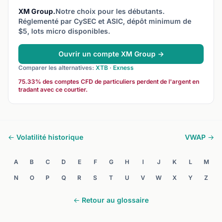
XM Group.
Notre choix pour les débutants.
Réglementé par CySEC et ASIC, dépôt minimum de
$5, lots micro disponibles.
Ouvrir un compte XM Group →
Comparer les alternatives:
XTB
·
Exness
75.33% des comptes CFD de particuliers perdent de l'argent en
tradant avec ce courtier.
← Volatilité historique
VWAP →
A
B
C
D
E
F
G
H
I
J
K
L
M
N
O
P
Q
R
S
T
U
V
W
X
Y
Z
← Retour au glossaire