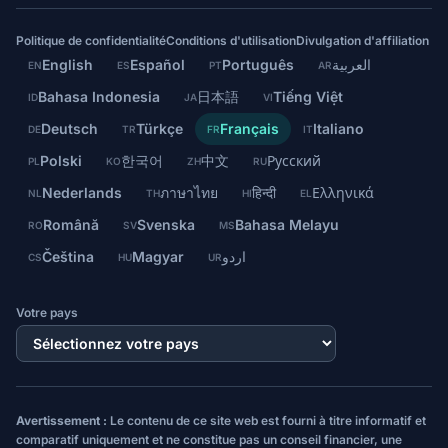
Politique de confidentialité
Conditions d'utilisation
Divulgation d'affiliation
English
Español
Português
العربية
EN
ES
PT
AR
Bahasa Indonesia
日本語
Tiếng Việt
ID
JA
VI
Deutsch
Türkçe
Français
Italiano
DE
TR
FR
IT
Polski
한국어
中文
Русский
PL
KO
ZH
RU
Nederlands
ภาษาไทย
हिन्दी
Ελληνικά
NL
TH
HI
EL
Română
Svenska
Bahasa Melayu
RO
SV
MS
Čeština
Magyar
اردو
CS
HU
UR
Votre pays
Avertissement :
Le contenu de ce site web est fourni à titre informatif et
comparatif uniquement et ne constitue pas un conseil financier, une